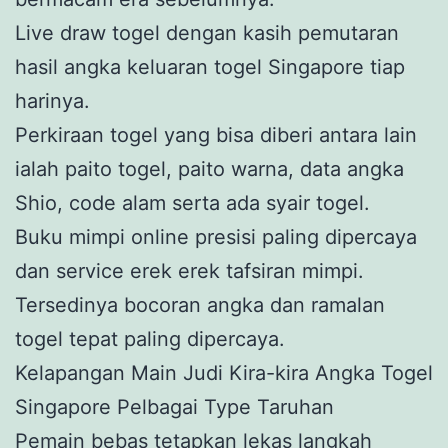
Live draw togel dengan kasih pemutaran
hasil angka keluaran togel Singapore tiap
harinya.
Perkiraan togel yang bisa diberi antara lain
ialah paito togel, paito warna, data angka
Shio, code alam serta ada syair togel.
Buku mimpi online presisi paling dipercaya
dan service erek erek tafsiran mimpi.
Tersedinya bocoran angka dan ramalan
togel tepat paling dipercaya.
Kelapangan Main Judi Kira-kira Angka Togel
Singapore Pelbagai Type Taruhan
Pemain bebas tetapkan lekas langkah