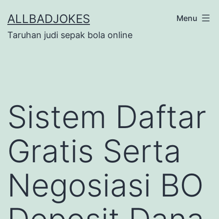
Skip
ALLBADJOKES
Menu
to
Taruhan judi sepak bola online
content
Sistem Daftar
Gratis Serta
Negosiasi BO