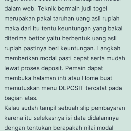
dalam web. Teknik bermain judi togel
merupakan pakai taruhan uang asli rupiah
maka dari itu tentu keuntungan yang bakal
diterima bettor yaitu berbentuk uang asli
rupiah pastinya beri keuntungan. Langkah
memberikan modal pasti cepat serta mudah
lewat proses deposit. Pemain dapat
membuka halaman inti atau Home buat
memutuskan menu DEPOSIT tercatat pada
bagian atas.
Kalau sudah tampil sebuah slip pembayaran
karena itu selekasnya isi data didalamnya
dengan tentukan berapakah nilai modal