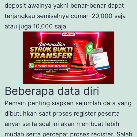
deposit awalnya yakni benar-benar dapat
terjangkau semisalnya cuman 20,000 saja
atau juga 10,000 saja.
Beberapa data diri
Pemain penting siapkan sejumlah data yang
dibutuhkan saat proses register peserta
anyar serta soal ini akan membuat lebih
mudah serta percepat proses register. Salah