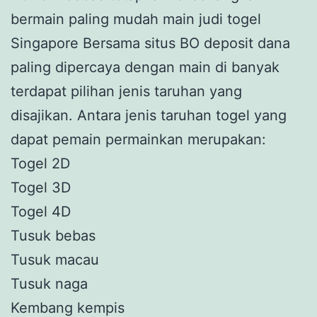
bermain paling mudah main judi togel
Singapore Bersama situs BO deposit dana
paling dipercaya dengan main di banyak
terdapat pilihan jenis taruhan yang
disajikan. Antara jenis taruhan togel yang
dapat pemain permainkan merupakan:
Togel 2D
Togel 3D
Togel 4D
Tusuk bebas
Tusuk macau
Tusuk naga
Kembang kempis