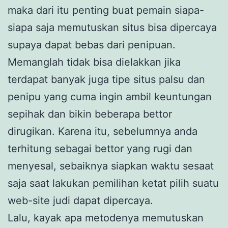
maka dari itu penting buat pemain siapa-
siapa saja memutuskan situs bisa dipercaya
supaya dapat bebas dari penipuan.
Memanglah tidak bisa dielakkan jika
terdapat banyak juga tipe situs palsu dan
penipu yang cuma ingin ambil keuntungan
sepihak dan bikin beberapa bettor
dirugikan. Karena itu, sebelumnya anda
terhitung sebagai bettor yang rugi dan
menyesal, sebaiknya siapkan waktu sesaat
saja saat lakukan pemilihan ketat pilih suatu
web-site judi dapat dipercaya.
Lalu, kayak apa metodenya memutuskan