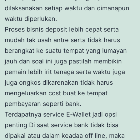
dilaksanakan setiap waktu dan dimanapun
waktu diperlukan.
Proses bisnis deposit lebih cepat serta
mudah tak usah antre serta tidak harus
berangkat ke suatu tempat yang lumayan
jauh dan soal ini juga pastilah membikin
pemain lebih irit tenaga serta waktu juga
juga ongkos dikarenakan tidak harus
mengeluarkan cost buat ke tempat
pembayaran seperti bank.
Terdapatnya service E-Wallet jadi opsi
penting Di saat service bank tidak bisa
dipakai atau dalam keadaa off line, maka