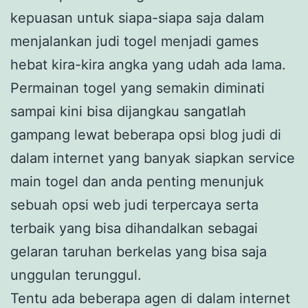
kepuasan untuk siapa-siapa saja dalam
menjalankan judi togel menjadi games
hebat kira-kira angka yang udah ada lama.
Permainan togel yang semakin diminati
sampai kini bisa dijangkau sangatlah
gampang lewat beberapa opsi blog judi di
dalam internet yang banyak siapkan service
main togel dan anda penting menunjuk
sebuah opsi web judi terpercaya serta
terbaik yang bisa dihandalkan sebagai
gelaran taruhan berkelas yang bisa saja
unggulan terunggul.
Tentu ada beberapa agen di dalam internet