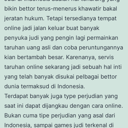
bikin bettor terus-menerus khawatir bakal
jeratan hukum. Tetapi tersedianya tempat
online jadi jalan keluar buat banyak
penyuka judi yang pengin lagi permainkan
taruhan uang asli dan coba peruntungannya
kian bertambah besar. Karenanya, servis
taruhan online sekarang jadi sebuah hal inti
yang telah banyak disukai pelbagai bettor
dunia termaksud di Indonesia.
Terdapat banyak juga type perjudian yang
saat ini dapat dijangkau dengan cara online.
Bukan cuma tipe perjudian yang asal dari
Indonesia, sampai games judi terkenal di