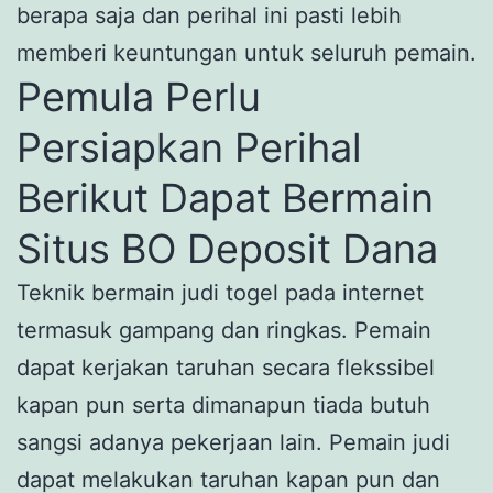
berapa saja dan perihal ini pasti lebih
memberi keuntungan untuk seluruh pemain.
Pemula Perlu
Persiapkan Perihal
Berikut Dapat Bermain
Situs BO Deposit Dana
Teknik bermain judi togel pada internet
termasuk gampang dan ringkas. Pemain
dapat kerjakan taruhan secara flekssibel
kapan pun serta dimanapun tiada butuh
sangsi adanya pekerjaan lain. Pemain judi
dapat melakukan taruhan kapan pun dan