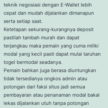
teknik negosiasi dengan E-Wallet lebih
cepat dan mudah dijalankan dimanapun
serta setiap saat.
Ketetapan sekurang-kurangnya deposit
pastilah tambah murah dan dapat
terjangkau maka pemain yang cuma miliki
modal yang kecil pasti dapat mulai taruhan
togel bermodal seadanya.
Pemain bahkan juga berasa diuntungkan
tidak tersedianya ongkos admin atau
potongan dari faksi situs jadi semua
pembayaran atau penanaman modal bakal
lekas dijalankan utuh tanpa potongan