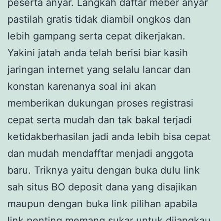
peserta anyar. Langkah daftar meber anyar
pastilah gratis tidak diambil ongkos dan
lebih gampang serta cepat dikerjakan.
Yakini jatah anda telah berisi biar kasih
jaringan internet yang selalu lancar dan
konstan karenanya soal ini akan
memberikan dukungan proses registrasi
cepat serta mudah dan tak bakal terjadi
ketidakberhasilan jadi anda lebih bisa cepat
dan mudah mendafftar menjadi anggota
baru. Triknya yaitu dengan buka dulu link
sah situs BO deposit dana yang disajikan
maupun dengan buka link pilihan apabila
link penting memang sukar untuk dijangkau.