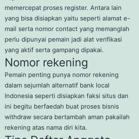
memercepat proses register. Antara lain
yang bisa disiapkan yaitu seperti alamat e-
mail serta nomor contact yang memanglah
perlu dipunyai pemain jadi alat verifikasi
yang aktif serta gampang dipakai.
Nomor rekening
Pemain penting punya nomor rekening
dalam sejumlah alternatif bank local
Indonesia seperti disiapkan faksi situs dan
ini begitu berfaedah buat proses bisnis
withdraw secara bertambah aman pakailah
rekening atas nama diri kita.