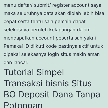
menu daftar/ submit/ register account saya
maka seluruhnya data akan diolah lebih bisa
cepat serta tentu saja pemain dapat
selekasnya peroleh kelapangan dalam
mendapatkan account peserta sah yakni
Pemakai ID diikuti kode pastinya aktif untuk
dipakai selekasnya login situs makin aman
dan lancar.
Tutorial Simpel
Transaksi bisnis Situs
BO Deposit Dana Tanpa
Potongan