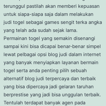
terunggul pastilah akan memberi kepuasan
untuk siapa-siapa saja dalam melakukan
judi togel sebagai games sengit terka angka
yang telah ada sudah sejak lama.
Permainan togel yang semakin disenangi
sampai kini bisa dicapai benar-benar simpel
lewat pelbagai opsi blog judi dalam internet
yang banyak menyiapkan layanan bermain
togel serta anda penting pilih sebuah
alternatif blog judi terpercaya dan terbaik
yang bisa dipercaya jadi gelaran taruhan
berprestise yang jadi bisa unggulan terbaik.
Tentulah terdapat banyak agen pada