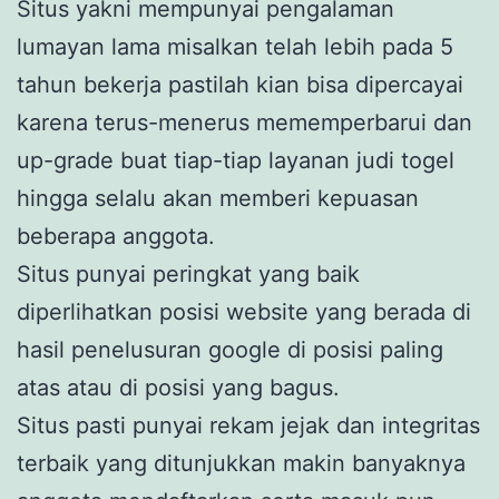
Situs yakni mempunyai pengalaman
lumayan lama misalkan telah lebih pada 5
tahun bekerja pastilah kian bisa dipercayai
karena terus-menerus mememperbarui dan
up-grade buat tiap-tiap layanan judi togel
hingga selalu akan memberi kepuasan
beberapa anggota.
Situs punyai peringkat yang baik
diperlihatkan posisi website yang berada di
hasil penelusuran google di posisi paling
atas atau di posisi yang bagus.
Situs pasti punyai rekam jejak dan integritas
terbaik yang ditunjukkan makin banyaknya