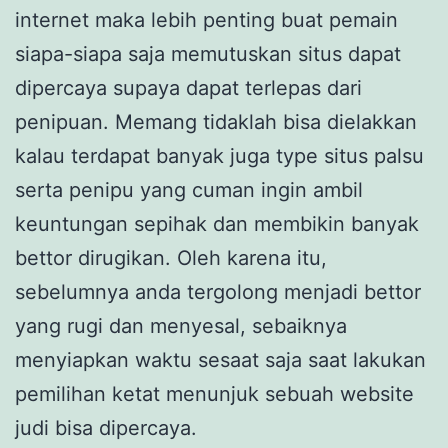
internet maka lebih penting buat pemain
siapa-siapa saja memutuskan situs dapat
dipercaya supaya dapat terlepas dari
penipuan. Memang tidaklah bisa dielakkan
kalau terdapat banyak juga type situs palsu
serta penipu yang cuman ingin ambil
keuntungan sepihak dan membikin banyak
bettor dirugikan. Oleh karena itu,
sebelumnya anda tergolong menjadi bettor
yang rugi dan menyesal, sebaiknya
menyiapkan waktu sesaat saja saat lakukan
pemilihan ketat menunjuk sebuah website
judi bisa dipercaya.