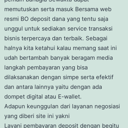
memutuskan serta masuk Bersama web
resmi BO deposit dana yang tentu saja
unggul untuk sediakan service transaksi
bisnis terpercaya dan terbaik. Sebagai
halnya kita ketahui kalau memang saat ini
udah bertambah banyak beragam media
langkah pembayaran yang bisa
dilaksanakan dengan simpe serta efektif
dan antara lainnya yaitu dengan ada
dompet digital atau E-wallet.
Adapun keunggulan dari layanan negosiasi
yang diberi site ini yakni
Layani pembayaran deposit dengan begitu