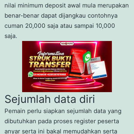
nilai minimum deposit awal mula merupakan
benar-benar dapat dijangkau contohnya
cuman 20,000 saja atau sampai 10,000
saja.
Sejumlah data diri
Pemain perlu siapkan sejumlah data yang
dibutuhkan pada proses register peserta
anyar serta ini bakal memudahkan serta