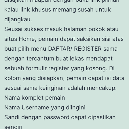
kalau link khusus memang susah untuk
dijangkau.
Seusai sukses masuk halaman pokok atau
situs Home, pemain dapat saksikan sisi atas
buat pilih menu DAFTAR/ REGISTER sama
dengan tercantum buat lekas mendapat
sebuah formulir register yang kosong. Di
kolom yang disiapkan, pemain dapat isi data
sesuai sama keinginan adalah mencakup:
Nama komplet pemain
Nama Username yang diingini
Sandi dengan password dapat dipastikan
sendiri