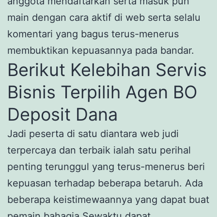
anggota mendaftarkan serta masuk pun
main dengan cara aktif di web serta selalu
komentari yang bagus terus-menerus
membuktikan kepuasannya pada bandar.
Berikut Kelebihan Servis
Bisnis Terpilih Agen BO
Deposit Dana
Jadi peserta di satu diantara web judi
terpercaya dan terbaik ialah satu perihal
penting terunggul yang terus-menerus beri
kepuasan terhadap beberapa betaruh. Ada
beberapa keistimewaannya yang dapat buat
pemain bahagia Sewaktu dapat