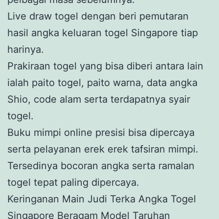
Live draw togel dengan beri pemutaran
hasil angka keluaran togel Singapore tiap
harinya.
Prakiraan togel yang bisa diberi antara lain
ialah paito togel, paito warna, data angka
Shio, code alam serta terdapatnya syair
togel.
Buku mimpi online presisi bisa dipercaya
serta pelayanan erek erek tafsiran mimpi.
Tersedinya bocoran angka serta ramalan
togel tepat paling dipercaya.
Keringanan Main Judi Terka Angka Togel
Singapore Beragam Model Taruhan