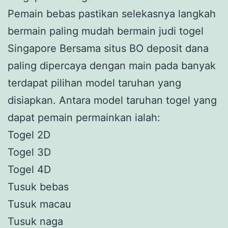
Pemain bebas pastikan selekasnya langkah
bermain paling mudah bermain judi togel
Singapore Bersama situs BO deposit dana
paling dipercaya dengan main pada banyak
terdapat pilihan model taruhan yang
disiapkan. Antara model taruhan togel yang
dapat pemain permainkan ialah:
Togel 2D
Togel 3D
Togel 4D
Tusuk bebas
Tusuk macau
Tusuk naga