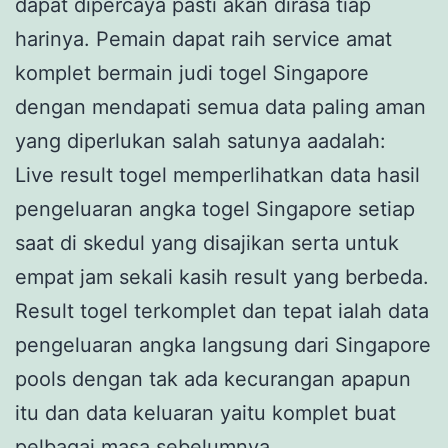
dapat dipercaya pasti akan dirasa tiap
harinya. Pemain dapat raih service amat
komplet bermain judi togel Singapore
dengan mendapati semua data paling aman
yang diperlukan salah satunya aadalah:
Live result togel memperlihatkan data hasil
pengeluaran angka togel Singapore setiap
saat di skedul yang disajikan serta untuk
empat jam sekali kasih result yang berbeda.
Result togel terkomplet dan tepat ialah data
pengeluaran angka langsung dari Singapore
pools dengan tak ada kecurangan apapun
itu dan data keluaran yaitu komplet buat
pelbagai masa sebelumnya.