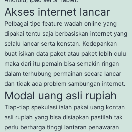
Akses internet lancar
Pelbagai tipe feature wadah online yang
dipakai tentu saja berbasiskan internet yang
selalu lancar serta konstan. Kedepankan
buat isikan data paket atau paket lebih dulu
maka dari itu pemain bisa semakin ringan
dalam terhubung permainan secara lancar
dan tidak ada problem sambungan internet.
Modal uang asli rupiah
Tiap-tiap spekulasi ialah pakai uang kontan
asli rupiah yang bisa disiapkan pastilah tak
perlu berharga tinggi lantaran penawaran