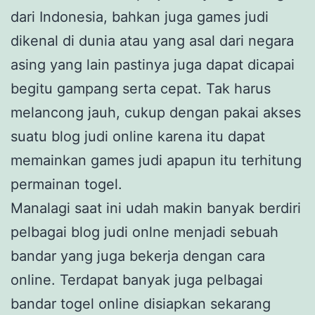
dari Indonesia, bahkan juga games judi
dikenal di dunia atau yang asal dari negara
asing yang lain pastinya juga dapat dicapai
begitu gampang serta cepat. Tak harus
melancong jauh, cukup dengan pakai akses
suatu blog judi online karena itu dapat
memainkan games judi apapun itu terhitung
permainan togel.
Manalagi saat ini udah makin banyak berdiri
pelbagai blog judi onlne menjadi sebuah
bandar yang juga bekerja dengan cara
online. Terdapat banyak juga pelbagai
bandar togel online disiapkan sekarang