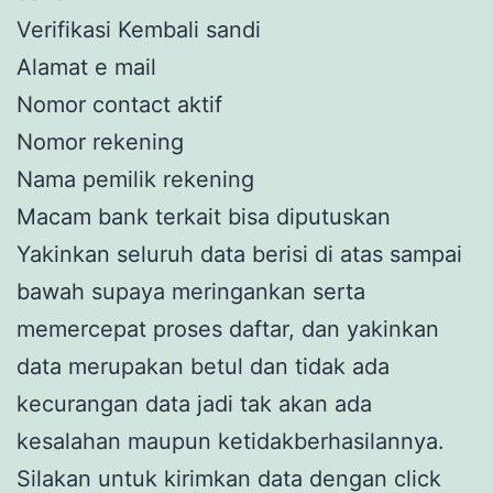
Verifikasi Kembali sandi
Alamat e mail
Nomor contact aktif
Nomor rekening
Nama pemilik rekening
Macam bank terkait bisa diputuskan
Yakinkan seluruh data berisi di atas sampai
bawah supaya meringankan serta
memercepat proses daftar, dan yakinkan
data merupakan betul dan tidak ada
kecurangan data jadi tak akan ada
kesalahan maupun ketidakberhasilannya.
Silakan untuk kirimkan data dengan click