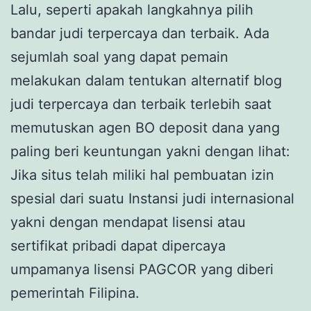
Lalu, seperti apakah langkahnya pilih
bandar judi terpercaya dan terbaik. Ada
sejumlah soal yang dapat pemain
melakukan dalam tentukan alternatif blog
judi terpercaya dan terbaik terlebih saat
memutuskan agen BO deposit dana yang
paling beri keuntungan yakni dengan lihat:
Jika situs telah miliki hal pembuatan izin
spesial dari suatu Instansi judi internasional
yakni dengan mendapat lisensi atau
sertifikat pribadi dapat dipercaya
umpamanya lisensi PAGCOR yang diberi
pemerintah Filipina.