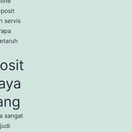
line
eposit
n servis
rapa
betaruh
osit
aya
ang
ya sangat
judi