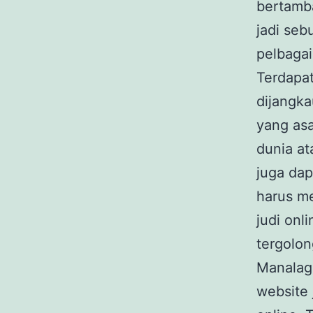
bertamba
jadi seb
pelbagai
Terdapat
dijangka
yang asa
dunia at
juga dap
harus me
judi onl
tergolon
Manalagi
website 