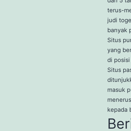
dari 5 t
terus-me
judi tog
banyak 
Situs pu
yang ber
di posis
Situs pas
ditunju
masuk pu
menerus
kepada 
Ber