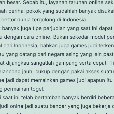
h besar. Sebab itu, layanan taruhan online se
uah perihal pokok yang sudahlah banyak disuka
 bettor dunia tergolong di Indonesia.
 banyak juga tipe perjudian yang saat ini dapat
u dengan cara online. Bukan sekedar model per
l dari Indonesia, bahkan juga games judi terken
au yang datang dari negara asing yang lain past
at dijangkau sangatlah gampang serta cepat. T
lancong jauh, cukup dengan pakai akses suatu
ine jadi dapat memainkan games judi apapun itu
g permainan togel.
 saat ini telah bertambah banyak berdiri beber
judi onlne jadi suatu bandar yang juga bekerja