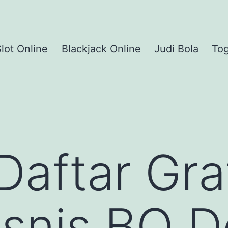
lot Online
Blackjack Online
Judi Bola
Tog
Daftar Gra
isnis BO D