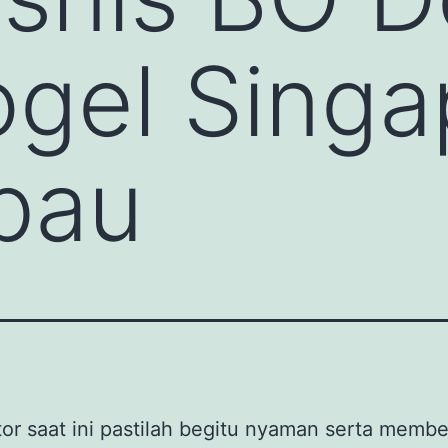
gel Singa
bau
tor saat ini pastilah begitu nyaman serta membe