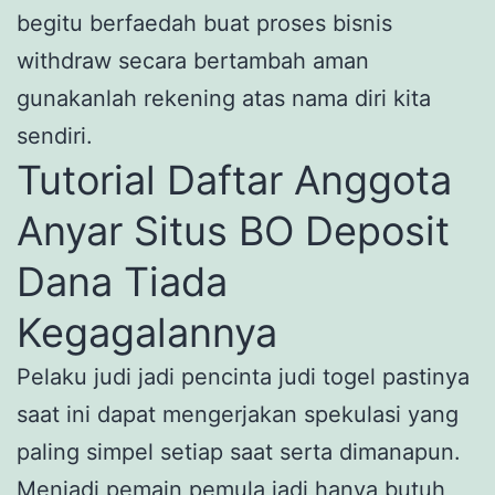
begitu berfaedah buat proses bisnis
withdraw secara bertambah aman
gunakanlah rekening atas nama diri kita
sendiri.
Tutorial Daftar Anggota
Anyar Situs BO Deposit
Dana Tiada
Kegagalannya
Pelaku judi jadi pencinta judi togel pastinya
saat ini dapat mengerjakan spekulasi yang
paling simpel setiap saat serta dimanapun.
Menjadi pemain pemula jadi hanya butuh