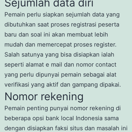
Sejumlah data diri
Pemain perlu siapkan sejumlah data yang
dibutuhkan saat proses registrasi peserta
baru dan soal ini akan membuat lebih
mudah dan memercepat proses register.
Salah satunya yang bisa disiapkan ialah
seperti alamat e mail dan nomor contact
yang perlu dipunyai pemain sebagai alat
verifikasi yang aktif dan gampang dipakai.
Nomor rekening
Pemain penting punyai nomor rekening di
beberapa opsi bank local Indonesia sama
dengan disiapkan faksi situs dan masalah ini