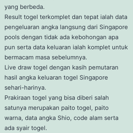
yang berbeda.
Result togel terkomplet dan tepat ialah data
pengeluaran angka langsung dari Singapore
pools dengan tidak ada kebohongan apa
pun serta data keluaran ialah komplet untuk
bermacam masa sebelumnya.
Live draw togel dengan kasih pemutaran
hasil angka keluaran togel Singapore
sehari-harinya.
Prakiraan togel yang bisa diberi salah
satunya merupakan paito togel, paito
warna, data angka Shio, code alam serta
ada syair togel.