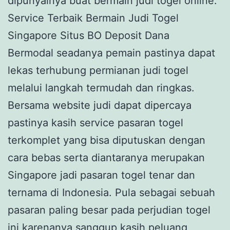
dipunyainya buat bermain judi togel online.
Service Terbaik Bermain Judi Togel
Singapore Situs BO Deposit Dana
Bermodal seadanya pemain pastinya dapat
lekas terhubung permianan judi togel
melalui langkah termudah dan ringkas.
Bersama website judi dapat dipercaya
pastinya kasih service pasaran togel
terkomplet yang bisa diputuskan dengan
cara bebas serta diantaranya merupakan
Singapore jadi pasaran togel tenar dan
ternama di Indonesia. Pula sebagai sebuah
pasaran paling besar pada perjudian togel
ini karenanya sanggup kasih peluang