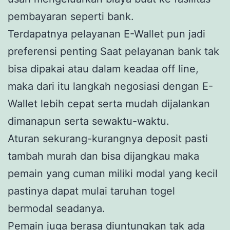
pembayaran seperti bank.
Terdapatnya pelayanan E-Wallet pun jadi
preferensi penting Saat pelayanan bank tak
bisa dipakai atau dalam keadaa off line,
maka dari itu langkah negosiasi dengan E-
Wallet lebih cepat serta mudah dijalankan
dimanapun serta sewaktu-waktu.
Aturan sekurang-kurangnya deposit pasti
tambah murah dan bisa dijangkau maka
pemain yang cuman miliki modal yang kecil
pastinya dapat mulai taruhan togel
bermodal seadanya.
Pemain juga berasa diuntungkan tak ada