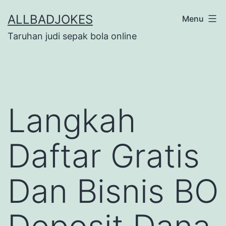
Skip
ALLBADJOKES
Menu
to
Taruhan judi sepak bola online
content
Langkah
Daftar Gratis
Dan Bisnis BO