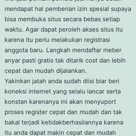
mendapat hal pemberian izin spesial supaya
bisa membuka situs secara bebas setiap
waktu. Agar dapat peroleh akses situs itu
karena itu perlu melakukan registrasi
anggota baru. Langkah mendaftar meber
anyar pasti gratis tak ditarik cost dan lebih
cepat dan mudah dijalankan.
Yakinkan jatah anda sudah diisi biar beri
koneksi internet yang selalu lancar serta
konstan karenanya ini akan menyuport
proses register cepat dan mudah dan tak
bakal terjadi ketidakberhasilannya karena
itu anda dapat makin cepat dan mudah