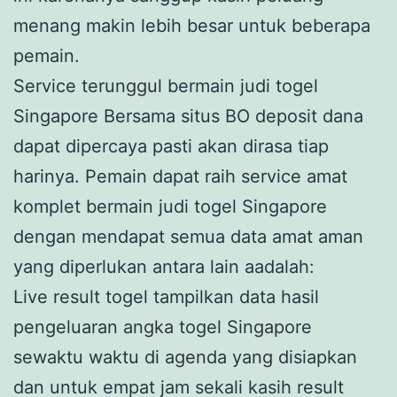
menang makin lebih besar untuk beberapa
pemain.
Service terunggul bermain judi togel
Singapore Bersama situs BO deposit dana
dapat dipercaya pasti akan dirasa tiap
harinya. Pemain dapat raih service amat
komplet bermain judi togel Singapore
dengan mendapat semua data amat aman
yang diperlukan antara lain aadalah:
Live result togel tampilkan data hasil
pengeluaran angka togel Singapore
sewaktu waktu di agenda yang disiapkan
dan untuk empat jam sekali kasih result