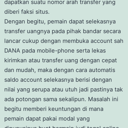
dapatkan suatu nomor arah transfer yang
diberi faksi situs.
Dengan begitu, pemain dapat selekasnya
transfer uangnya pada pihak bandar secara
lancar cukup dengan membuka account sah
DANA pada mobile-phone serta lekas
kirimkan atau transfer uang dengan cepat
dan mudah, maka dengan cara automatis
saldo account selekasnya berisi dengan
nilai yang serupa atau utuh jadi pastinya tak
ada potongan sama sekalipun. Masalah ini
begitu memberi keuntungan di mana
pemain dapat pakai modal yang