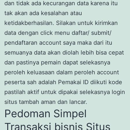
dan tidak ada kecurangan data karena itu
tak akan ada kesalahan atau
ketidakberhasilan. Silakan untuk kirimkan
data dengan click menu daftar/ submit/
pendaftaran account saya maka dari itu
semuanya data akan diolah lebih bisa cepat
dan pastinya pemain dapat selekasnya
peroleh keluasaan dalam peroleh account
peserta sah adalah Pemakai ID diikuti kode
pastilah aktif untuk dipakai selekasnya login
situs tambah aman dan lancar.
Pedoman Simpel
Transaksi bisnis Situs