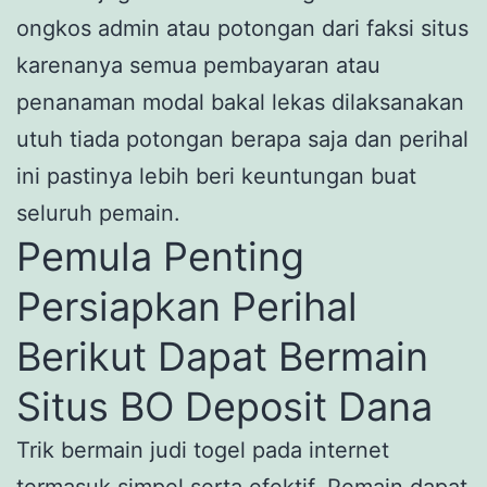
ongkos admin atau potongan dari faksi situs
karenanya semua pembayaran atau
penanaman modal bakal lekas dilaksanakan
utuh tiada potongan berapa saja dan perihal
ini pastinya lebih beri keuntungan buat
seluruh pemain.
Pemula Penting
Persiapkan Perihal
Berikut Dapat Bermain
Situs BO Deposit Dana
Trik bermain judi togel pada internet
termasuk simpel serta efektif. Pemain dapat