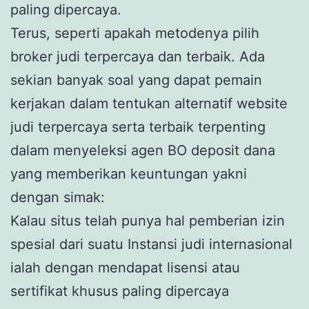
paling dipercaya.
Terus, seperti apakah metodenya pilih
broker judi terpercaya dan terbaik. Ada
sekian banyak soal yang dapat pemain
kerjakan dalam tentukan alternatif website
judi terpercaya serta terbaik terpenting
dalam menyeleksi agen BO deposit dana
yang memberikan keuntungan yakni
dengan simak:
Kalau situs telah punya hal pemberian izin
spesial dari suatu Instansi judi internasional
ialah dengan mendapat lisensi atau
sertifikat khusus paling dipercaya