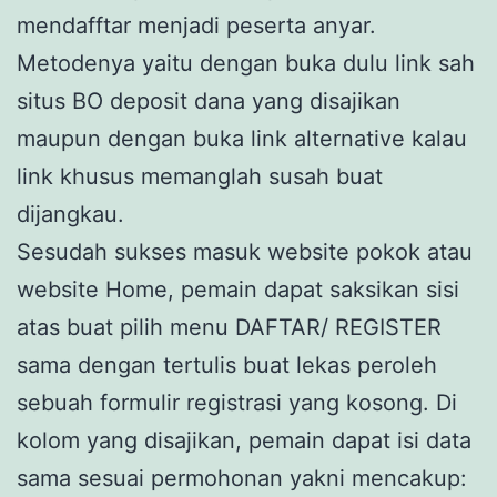
mendafftar menjadi peserta anyar.
Metodenya yaitu dengan buka dulu link sah
situs BO deposit dana yang disajikan
maupun dengan buka link alternative kalau
link khusus memanglah susah buat
dijangkau.
Sesudah sukses masuk website pokok atau
website Home, pemain dapat saksikan sisi
atas buat pilih menu DAFTAR/ REGISTER
sama dengan tertulis buat lekas peroleh
sebuah formulir registrasi yang kosong. Di
kolom yang disajikan, pemain dapat isi data
sama sesuai permohonan yakni mencakup: