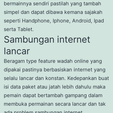
bermainnya sendiri pastilah yang tambah
simpel dan dapat dibawa kemana sajakah
seperti Handphone, Iphone, Android, Ipad
serta Tablet.
Sambungan internet
lancar
Beragam type feature wadah online yang
dipakai pastinya berbasiskan internet yang
selalu lancar dan konstan. Kedepankan buat
isi data paket atau jatah lebih dahulu maka
pemain dapat bertambah gampang dalam
membuka permainan secara lancar dan tak
ada problem sambungan internet.