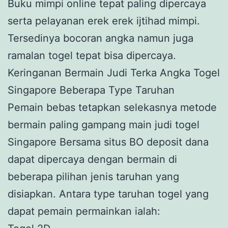
Buku mimpi online tepat paling dipercaya
serta pelayanan erek erek ijtihad mimpi.
Tersedinya bocoran angka namun juga
ramalan togel tepat bisa dipercaya.
Keringanan Bermain Judi Terka Angka Togel
Singapore Beberapa Type Taruhan
Pemain bebas tetapkan selekasnya metode
bermain paling gampang main judi togel
Singapore Bersama situs BO deposit dana
dapat dipercaya dengan bermain di
beberapa pilihan jenis taruhan yang
disiapkan. Antara type taruhan togel yang
dapat pemain permainkan ialah: