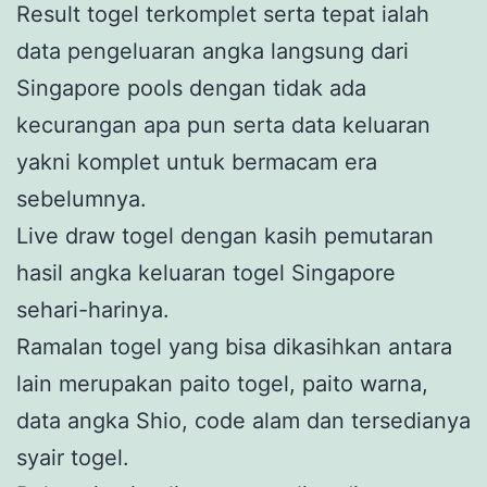
Result togel terkomplet serta tepat ialah
data pengeluaran angka langsung dari
Singapore pools dengan tidak ada
kecurangan apa pun serta data keluaran
yakni komplet untuk bermacam era
sebelumnya.
Live draw togel dengan kasih pemutaran
hasil angka keluaran togel Singapore
sehari-harinya.
Ramalan togel yang bisa dikasihkan antara
lain merupakan paito togel, paito warna,
data angka Shio, code alam dan tersedianya
syair togel.