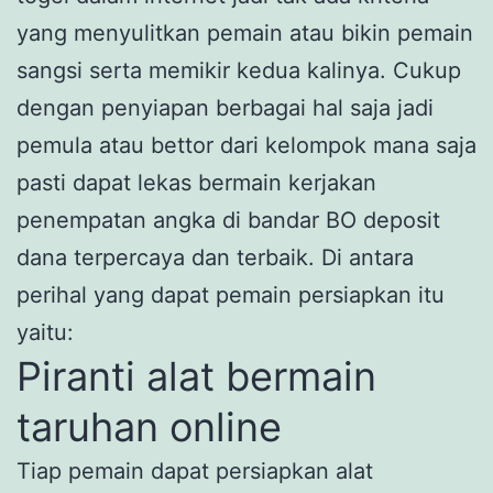
yang menyulitkan pemain atau bikin pemain
sangsi serta memikir kedua kalinya. Cukup
dengan penyiapan berbagai hal saja jadi
pemula atau bettor dari kelompok mana saja
pasti dapat lekas bermain kerjakan
penempatan angka di bandar BO deposit
dana terpercaya dan terbaik. Di antara
perihal yang dapat pemain persiapkan itu
yaitu:
Piranti alat bermain
taruhan online
Tiap pemain dapat persiapkan alat