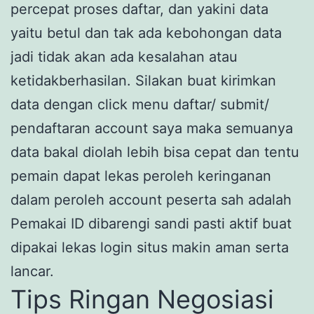
percepat proses daftar, dan yakini data
yaitu betul dan tak ada kebohongan data
jadi tidak akan ada kesalahan atau
ketidakberhasilan. Silakan buat kirimkan
data dengan click menu daftar/ submit/
pendaftaran account saya maka semuanya
data bakal diolah lebih bisa cepat dan tentu
pemain dapat lekas peroleh keringanan
dalam peroleh account peserta sah adalah
Pemakai ID dibarengi sandi pasti aktif buat
dipakai lekas login situs makin aman serta
lancar.
Tips Ringan Negosiasi