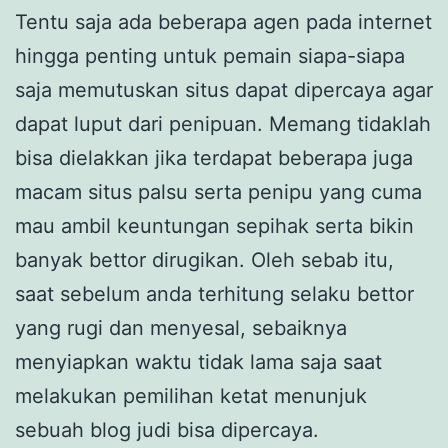
Tentu saja ada beberapa agen pada internet
hingga penting untuk pemain siapa-siapa
saja memutuskan situs dapat dipercaya agar
dapat luput dari penipuan. Memang tidaklah
bisa dielakkan jika terdapat beberapa juga
macam situs palsu serta penipu yang cuma
mau ambil keuntungan sepihak serta bikin
banyak bettor dirugikan. Oleh sebab itu,
saat sebelum anda terhitung selaku bettor
yang rugi dan menyesal, sebaiknya
menyiapkan waktu tidak lama saja saat
melakukan pemilihan ketat menunjuk
sebuah blog judi bisa dipercaya.