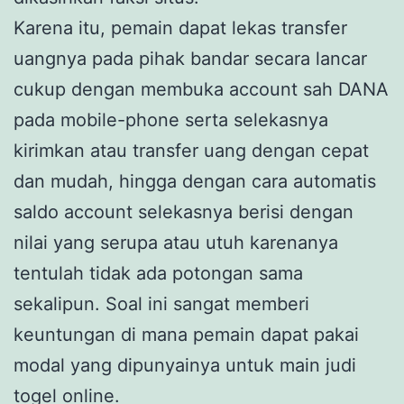
Karena itu, pemain dapat lekas transfer
uangnya pada pihak bandar secara lancar
cukup dengan membuka account sah DANA
pada mobile-phone serta selekasnya
kirimkan atau transfer uang dengan cepat
dan mudah, hingga dengan cara automatis
saldo account selekasnya berisi dengan
nilai yang serupa atau utuh karenanya
tentulah tidak ada potongan sama
sekalipun. Soal ini sangat memberi
keuntungan di mana pemain dapat pakai
modal yang dipunyainya untuk main judi
togel online.