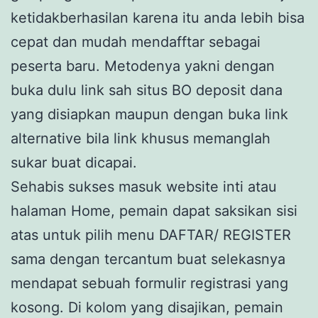
ketidakberhasilan karena itu anda lebih bisa
cepat dan mudah mendafftar sebagai
peserta baru. Metodenya yakni dengan
buka dulu link sah situs BO deposit dana
yang disiapkan maupun dengan buka link
alternative bila link khusus memanglah
sukar buat dicapai.
Sehabis sukses masuk website inti atau
halaman Home, pemain dapat saksikan sisi
atas untuk pilih menu DAFTAR/ REGISTER
sama dengan tercantum buat selekasnya
mendapat sebuah formulir registrasi yang
kosong. Di kolom yang disajikan, pemain