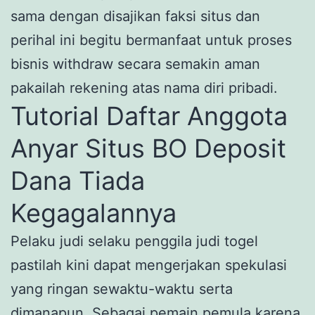
sama dengan disajikan faksi situs dan
perihal ini begitu bermanfaat untuk proses
bisnis withdraw secara semakin aman
pakailah rekening atas nama diri pribadi.
Tutorial Daftar Anggota
Anyar Situs BO Deposit
Dana Tiada
Kegagalannya
Pelaku judi selaku penggila judi togel
pastilah kini dapat mengerjakan spekulasi
yang ringan sewaktu-waktu serta
dimanapun. Sebagai pemain pemula karena