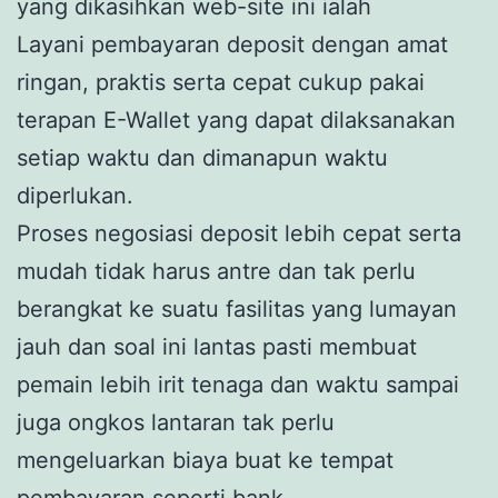
yang dikasihkan web-site ini ialah
Layani pembayaran deposit dengan amat
ringan, praktis serta cepat cukup pakai
terapan E-Wallet yang dapat dilaksanakan
setiap waktu dan dimanapun waktu
diperlukan.
Proses negosiasi deposit lebih cepat serta
mudah tidak harus antre dan tak perlu
berangkat ke suatu fasilitas yang lumayan
jauh dan soal ini lantas pasti membuat
pemain lebih irit tenaga dan waktu sampai
juga ongkos lantaran tak perlu
mengeluarkan biaya buat ke tempat
pembayaran seperti bank.