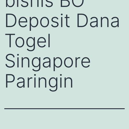
bisnis BO
Deposit Dana
Togel
Singapore
Paringin