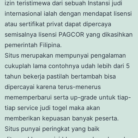
izin teristimewa dari sebuah Instansi judi
internasional ialah dengan mendapat lisensi
atau sertifikat privat dapat dipercaya
semisalnya lisensi PAGCOR yang dikasihkan
pemerintah Filipina.
Situs merupakan mempunyai pengalaman
cukuplah lama contohnya udah lebih dari 5
tahun bekerja pastilah bertambah bisa
dipercayai karena terus-menerus
mememperbarui serta up-grade untuk tiap-
tiap service judi togel maka akan
memberikan kepuasan banyak peserta.
Situs punyai peringkat yang baik