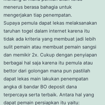
menerus berasa bahagia untuk
mengerjakan tiap penempatan.
Supaya pemula dapat lekas melaksanakan
taruhan togel dalam internet karena itu
tidak ada kriteria yang membuat jadi lebih
sulit pemain atau membuat pemain sangsi
dan memikir 2x. Cukup dengan penyiapan
berbagai hal saja karena itu pemula atau
bettor dari golongan mana pun pastilah
dapat lekas main lakukan penempatan
angka di bandar BO deposit dana
terpercaya serta terbaik. Antara hal yang
dapat pemain persiapkan itu yaitu: