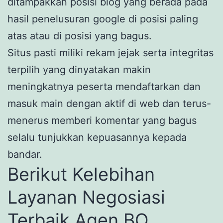
ditampakkan posisi blog yang berada pada
hasil penelusuran google di posisi paling
atas atau di posisi yang bagus.
Situs pasti miliki rekam jejak serta integritas
terpilih yang dinyatakan makin
meningkatnya peserta mendaftarkan dan
masuk main dengan aktif di web dan terus-
menerus memberi komentar yang bagus
selalu tunjukkan kepuasannya kepada
bandar.
Berikut Kelebihan
Layanan Negosiasi
Terbaik Agen BO