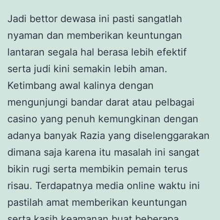
Jadi bettor dewasa ini pasti sangatlah
nyaman dan memberikan keuntungan
lantaran segala hal berasa lebih efektif
serta judi kini semakin lebih aman.
Ketimbang awal kalinya dengan
mengunjungi bandar darat atau pelbagai
casino yang penuh kemungkinan dengan
adanya banyak Razia yang diselenggarakan
dimana saja karena itu masalah ini sangat
bikin rugi serta membikin pemain terus
risau. Terdapatnya media online waktu ini
pastilah amat memberikan keuntungan
serta kasih keamanan buat beberapa