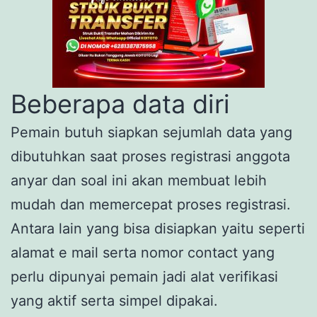
Beberapa data diri
Pemain butuh siapkan sejumlah data yang
dibutuhkan saat proses registrasi anggota
anyar dan soal ini akan membuat lebih
mudah dan memercepat proses registrasi.
Antara lain yang bisa disiapkan yaitu seperti
alamat e mail serta nomor contact yang
perlu dipunyai pemain jadi alat verifikasi
yang aktif serta simpel dipakai.