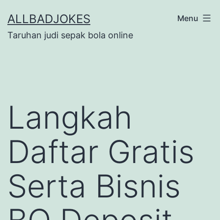
Skip
ALLBADJOKES
Menu
to
Taruhan judi sepak bola online
content
Langkah
Daftar Gratis
Serta Bisnis