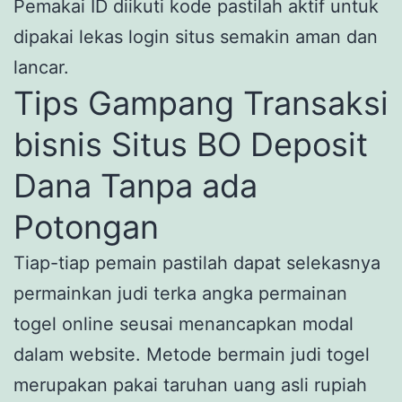
Pemakai ID diikuti kode pastilah aktif untuk
dipakai lekas login situs semakin aman dan
lancar.
Tips Gampang Transaksi
bisnis Situs BO Deposit
Dana Tanpa ada
Potongan
Tiap-tiap pemain pastilah dapat selekasnya
permainkan judi terka angka permainan
togel online seusai menancapkan modal
dalam website. Metode bermain judi togel
merupakan pakai taruhan uang asli rupiah