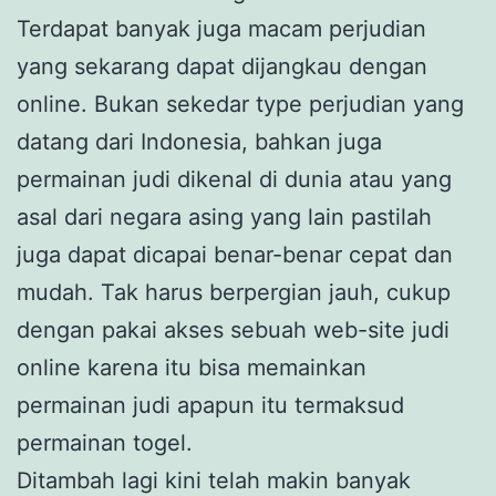
Terdapat banyak juga macam perjudian
yang sekarang dapat dijangkau dengan
online. Bukan sekedar type perjudian yang
datang dari Indonesia, bahkan juga
permainan judi dikenal di dunia atau yang
asal dari negara asing yang lain pastilah
juga dapat dicapai benar-benar cepat dan
mudah. Tak harus berpergian jauh, cukup
dengan pakai akses sebuah web-site judi
online karena itu bisa memainkan
permainan judi apapun itu termaksud
permainan togel.
Ditambah lagi kini telah makin banyak