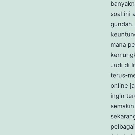
banyakn
soal in
gundah. 
keuntun
mana pe
kemungk
Judi di 
terus-me
online 
ingin te
semakin 
sekarang
pelbagai