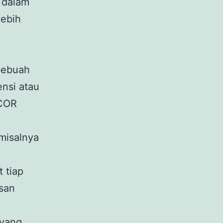
 dalam
lebih
 sebuah
ensi atau
GCOR
misalnya
 tiap
asan
 yang