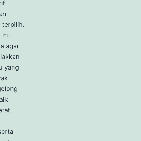
if
kan
terpilih.
 itu
ya agar
elakkan
pu yang
yak
golong
aik
etat
serta