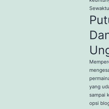
keuntung
Sewaktu
Put
Dan
Ung
Memperol
mengesa
permaina
yang uda
sampai k
opsi blo