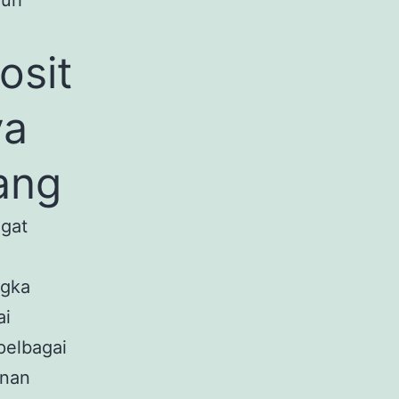
ruh
osit
ya
ang
ngat
ngka
ai
pelbagai
anan