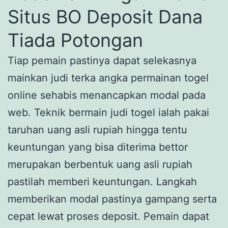
Situs BO Deposit Dana
Tiada Potongan
Tiap pemain pastinya dapat selekasnya
mainkan judi terka angka permainan togel
online sehabis menancapkan modal pada
web. Teknik bermain judi togel ialah pakai
taruhan uang asli rupiah hingga tentu
keuntungan yang bisa diterima bettor
merupakan berbentuk uang asli rupiah
pastilah memberi keuntungan. Langkah
memberikan modal pastinya gampang serta
cepat lewat proses deposit. Pemain dapat