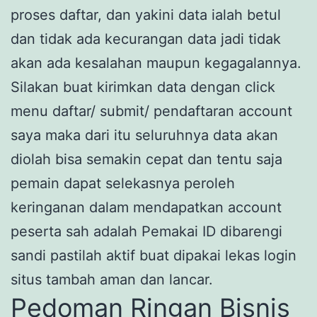
proses daftar, dan yakini data ialah betul
dan tidak ada kecurangan data jadi tidak
akan ada kesalahan maupun kegagalannya.
Silakan buat kirimkan data dengan click
menu daftar/ submit/ pendaftaran account
saya maka dari itu seluruhnya data akan
diolah bisa semakin cepat dan tentu saja
pemain dapat selekasnya peroleh
keringanan dalam mendapatkan account
peserta sah adalah Pemakai ID dibarengi
sandi pastilah aktif buat dipakai lekas login
situs tambah aman dan lancar.
Pedoman Ringan Bisnis