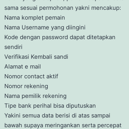
sama sesuai permohonan yakni mencakup:
Nama komplet pemain
Nama Username yang diingini
Kode dengan password dapat ditetapkan
sendiri
Verifikasi Kembali sandi
Alamat e mail
Nomor contact aktif
Nomor rekening
Nama pemilik rekening
Tipe bank perihal bisa diputuskan
Yakini semua data berisi di atas sampai
bawah supaya meringankan serta percepat