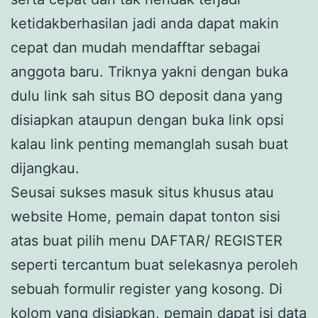
ketidakberhasilan jadi anda dapat makin
cepat dan mudah mendafftar sebagai
anggota baru. Triknya yakni dengan buka
dulu link sah situs BO deposit dana yang
disiapkan ataupun dengan buka link opsi
kalau link penting memanglah susah buat
dijangkau.
Seusai sukses masuk situs khusus atau
website Home, pemain dapat tonton sisi
atas buat pilih menu DAFTAR/ REGISTER
seperti tercantum buat selekasnya peroleh
sebuah formulir register yang kosong. Di
kolom yang disiapkan, pemain dapat isi data