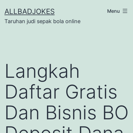
Skip
ALLBADJOKES
Menu
to
Taruhan judi sepak bola online
content
Langkah
Daftar Gratis
Dan Bisnis BO