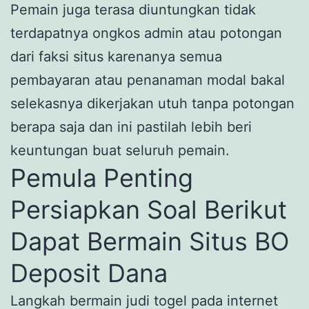
Pemain juga terasa diuntungkan tidak
terdapatnya ongkos admin atau potongan
dari faksi situs karenanya semua
pembayaran atau penanaman modal bakal
selekasnya dikerjakan utuh tanpa potongan
berapa saja dan ini pastilah lebih beri
keuntungan buat seluruh pemain.
Pemula Penting
Persiapkan Soal Berikut
Dapat Bermain Situs BO
Deposit Dana
Langkah bermain judi togel pada internet