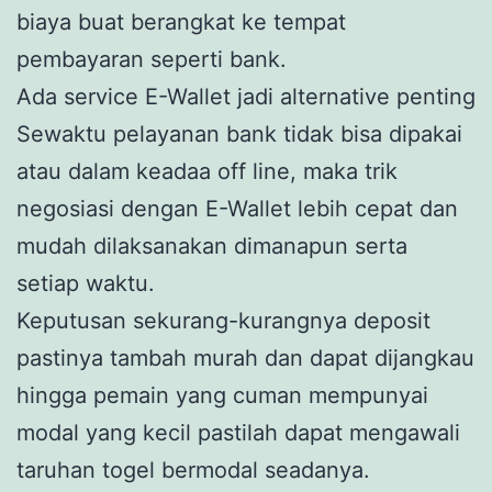
biaya buat berangkat ke tempat
pembayaran seperti bank.
Ada service E-Wallet jadi alternative penting
Sewaktu pelayanan bank tidak bisa dipakai
atau dalam keadaa off line, maka trik
negosiasi dengan E-Wallet lebih cepat dan
mudah dilaksanakan dimanapun serta
setiap waktu.
Keputusan sekurang-kurangnya deposit
pastinya tambah murah dan dapat dijangkau
hingga pemain yang cuman mempunyai
modal yang kecil pastilah dapat mengawali
taruhan togel bermodal seadanya.