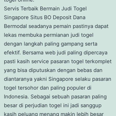
Servis Terbaik Bermain Judi Togel
Singapore Situs BO Deposit Dana
Bermodal seadanya pemain pastinya dapat
lekas membuka permianan judi togel
dengan langkah paling gampang serta
efektif. Bersama web judi paling dipercaya
pasti kasih service pasaran togel terkomplet
yang bisa diputuskan dengan bebas dan
diantaranya yakni Singapore selaku pasaran
togel tersohor dan paling populer di
Indonesia. Sebagai sebuah pasaran paling
besar di perjudian togel ini jadi sanggup
kasih peluang menang makin lebih besar