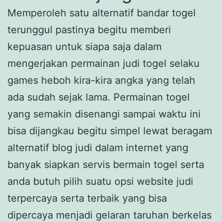
Memperoleh satu alternatif bandar togel
terunggul pastinya begitu memberi
kepuasan untuk siapa saja dalam
mengerjakan permainan judi togel selaku
games heboh kira-kira angka yang telah
ada sudah sejak lama. Permainan togel
yang semakin disenangi sampai waktu ini
bisa dijangkau begitu simpel lewat beragam
alternatif blog judi dalam internet yang
banyak siapkan servis bermain togel serta
anda butuh pilih suatu opsi website judi
terpercaya serta terbaik yang bisa
dipercaya menjadi gelaran taruhan berkelas