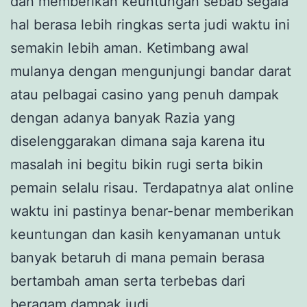
dan memberikan keuntungan sebab segala
hal berasa lebih ringkas serta judi waktu ini
semakin lebih aman. Ketimbang awal
mulanya dengan mengunjungi bandar darat
atau pelbagai casino yang penuh dampak
dengan adanya banyak Razia yang
diselenggarakan dimana saja karena itu
masalah ini begitu bikin rugi serta bikin
pemain selalu risau. Terdapatnya alat online
waktu ini pastinya benar-benar memberikan
keuntungan dan kasih kenyamanan untuk
banyak betaruh di mana pemain berasa
bertambah aman serta terbebas dari
beragam dampak judi.