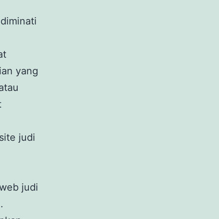
diminati
at
ian yang
 atau
t
ite judi
web judi
.