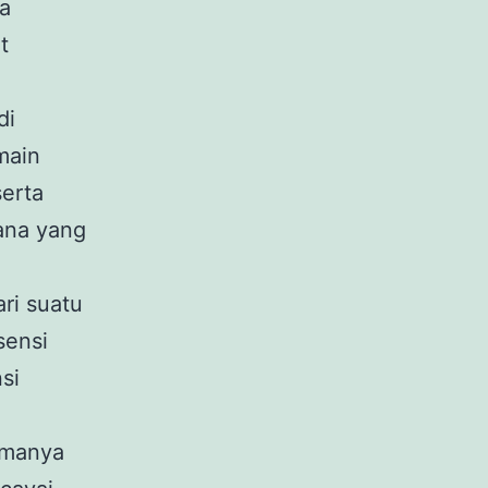
ya
t
di
main
serta
ana yang
ari suatu
sensi
si
amanya