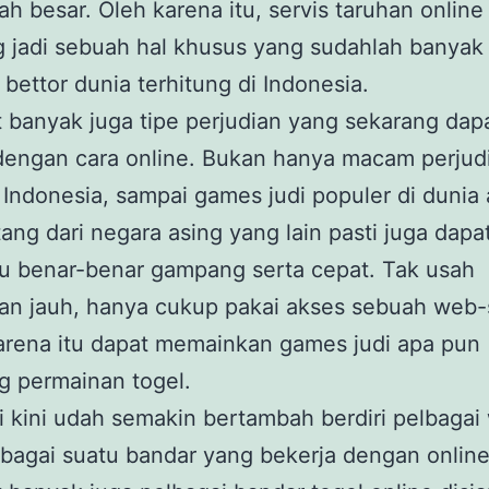
h besar. Oleh karena itu, servis taruhan online
 jadi sebuah hal khusus yang sudahlah banyak 
 bettor dunia terhitung di Indonesia.
 banyak juga tipe perjudian yang sekarang dap
dengan cara online. Bukan hanya macam perjud
i Indonesia, sampai games judi populer di dunia
ang dari negara asing yang lain pasti juga dapa
u benar-benar gampang serta cepat. Tak usah
an jauh, hanya cukup pakai akses sebuah web-s
arena itu dapat memainkan games judi apa pun
g permainan togel.
 kini udah semakin bertambah berdiri pelbagai 
bagai suatu bandar yang bekerja dengan online