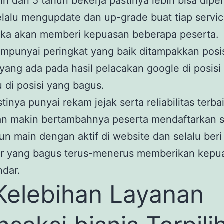
bih dari 5 tahun bekerja pastinya lebih bisa dipe
lalu mengupdate dan up-grade buat tiap servic
aka akan memberi kepuasan beberapa peserta.
mpunyai peringkat yang baik ditampakkan posi
yang ada pada hasil pelacakan google di posisi 
u di posisi yang bagus.
stinya punyai rekam jejak serta reliabilitas terb
kan makin bertambahnya peserta mendaftarkan s
n main dengan aktif di website dan selalu beri
r yang bagus terus-menerus memberikan kepu
ndar.
 Kelebihan Layanan