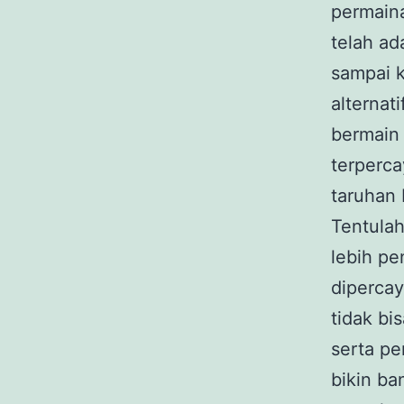
permaina
telah ad
sampai k
alternat
bermain 
terperca
taruhan 
Tentulah
lebih pe
diperca
tidak bi
serta p
bikin ba