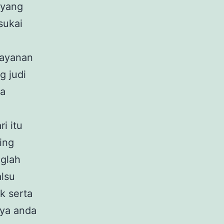
 yang
sukai
layanan
g judi
na
i itu
ing
nglah
alsu
k serta
nya anda