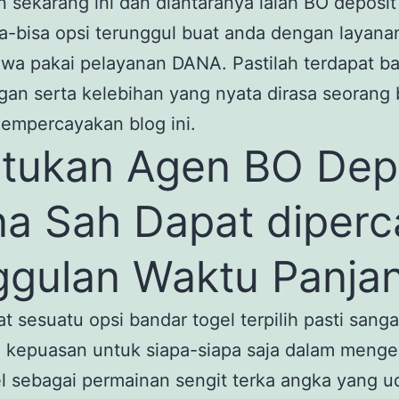
n sekarang ini dan diantaranya ialah BO deposi
a-bisa opsi terunggul buat anda dengan layanan
ewa pakai pelayanan DANA. Pastilah terdapat b
an serta kelebihan yang nyata dirasa seorang 
empercayakan blog ini.
tukan Agen BO Dep
a Sah Dapat diperc
gulan Waktu Panja
 sesuatu opsi bandar togel terpilih pasti sanga
 kepuasan untuk siapa-siapa saja dalam menge
el sebagai permainan sengit terka angka yang 