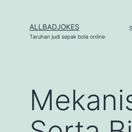
Skip
to
content
ALLBADJOKES
S
Taruhan judi sepak bola online
Mekanis
Serta B