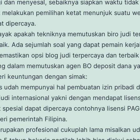
i dan menyesal, sebaiknya siapkan waktu tidak
t melakukan pemilihan ketat menunjuk suatu we
at dipercaya.
ayak apakah tekniknya memutuskan biro judi te
aik. Ada sejumlah soal yang dapat pemain kerj
mastikan opsi blog judi terpercaya dan terbaik
ing dalam memutuskan agen BO deposit dana y
eri keuntungan dengan simak:
us udah mempunyai hal pembuatan izin pribadi d
 judi internasional yakni dengan mendapat lisens
at spesial dapat dipercaya contohnya lisensi P
eri pemerintah Filipina.
rupakan profesional cukuplah lama misalkan ud