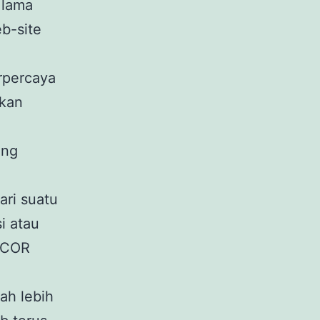
 lama
b-site
rpercaya
akan
ang
ari suatu
i atau
AGCOR
ah lebih