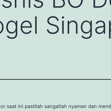
gel Singa
tor saat ini pastilah sangatlah nyaman dan mem