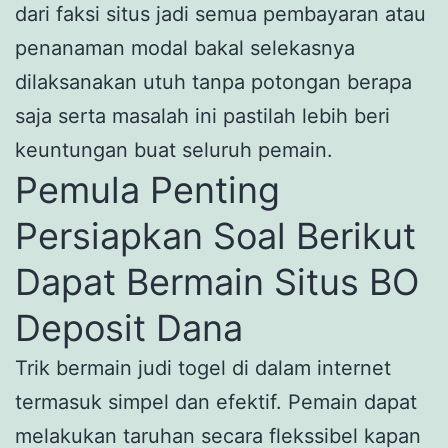
dari faksi situs jadi semua pembayaran atau
penanaman modal bakal selekasnya
dilaksanakan utuh tanpa potongan berapa
saja serta masalah ini pastilah lebih beri
keuntungan buat seluruh pemain.
Pemula Penting
Persiapkan Soal Berikut
Dapat Bermain Situs BO
Deposit Dana
Trik bermain judi togel di dalam internet
termasuk simpel dan efektif. Pemain dapat
melakukan taruhan secara flekssibel kapan