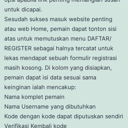
untuk dicapai.
Sesudah sukses masuk website penting
atau web Home, pemain dapat tonton sisi
atas untuk memutuskan menu DAFTAR/
REGISTER sebagai halnya tercatat untuk
lekas mendapat sebuah formulir registrasi
masih kosong. Di kolom yang disiapkan,
pemain dapat isi data sesuai sama
keinginan ialah mencakup:
Nama komplet pemain
Nama Username yang dibutuhkan
Kode dengan kode dapat diputuskan sendiri
Verifikasi Kembali kode