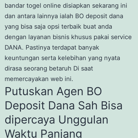
bandar togel online disiapkan sekarang ini
dan antara lainnya ialah BO deposit dana
yang bisa saja opsi terbaik buat anda
dengan layanan bisnis khusus pakai service
DANA. Pastinya terdapat banyak
keuntungan serta kelebihan yang nyata
dirasa seorang betaruh Di saat
memercayakan web ini.
Putuskan Agen BO
Deposit Dana Sah Bisa
dipercaya Unggulan
Waktu Panjang