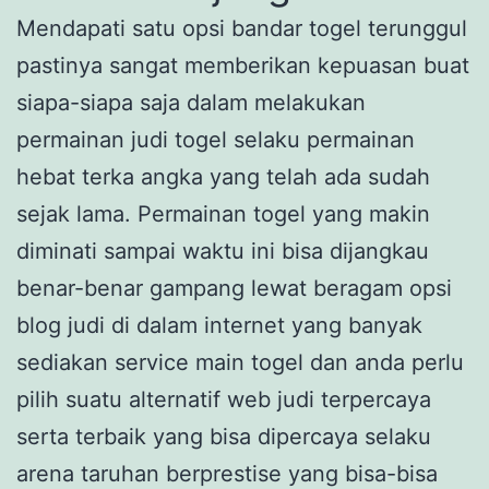
Mendapati satu opsi bandar togel terunggul
pastinya sangat memberikan kepuasan buat
siapa-siapa saja dalam melakukan
permainan judi togel selaku permainan
hebat terka angka yang telah ada sudah
sejak lama. Permainan togel yang makin
diminati sampai waktu ini bisa dijangkau
benar-benar gampang lewat beragam opsi
blog judi di dalam internet yang banyak
sediakan service main togel dan anda perlu
pilih suatu alternatif web judi terpercaya
serta terbaik yang bisa dipercaya selaku
arena taruhan berprestise yang bisa-bisa