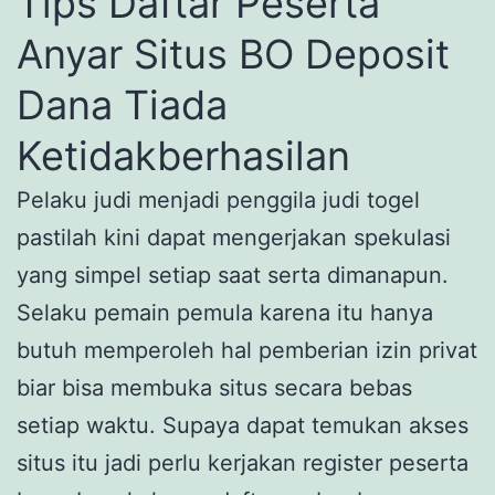
Tips Daftar Peserta
Anyar Situs BO Deposit
Dana Tiada
Ketidakberhasilan
Pelaku judi menjadi penggila judi togel
pastilah kini dapat mengerjakan spekulasi
yang simpel setiap saat serta dimanapun.
Selaku pemain pemula karena itu hanya
butuh memperoleh hal pemberian izin privat
biar bisa membuka situs secara bebas
setiap waktu. Supaya dapat temukan akses
situs itu jadi perlu kerjakan register peserta