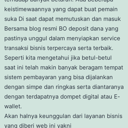
keistimewaannya yang dapat buat pemain
suka Di saat dapat memutuskan dan masuk
Bersama blog resmi BO deposit dana yang
pastinya unggul dalam menyiapkan service
transaksi bisnis terpercaya serta terbaik.
Seperti kita mengetahui jika betul-betul
saat ini telah makin banyak beragam tempat
sistem pembayaran yang bisa dijalankan
dengan simpe dan ringkas serta diantaranya
dengan terdapatnya dompet digital atau E-
wallet.
Akan halnya keunggulan dari layanan bisnis
yang diberi web ini yakni