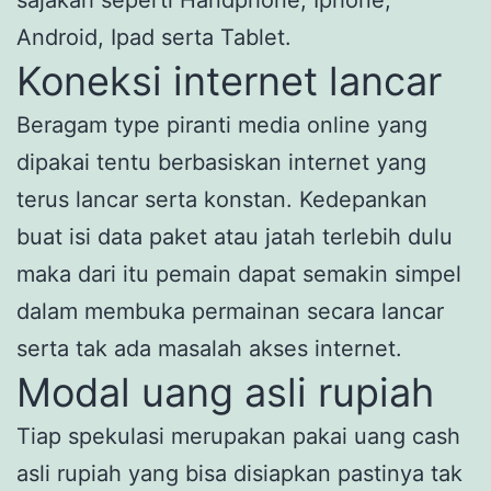
Android, Ipad serta Tablet.
Koneksi internet lancar
Beragam type piranti media online yang
dipakai tentu berbasiskan internet yang
terus lancar serta konstan. Kedepankan
buat isi data paket atau jatah terlebih dulu
maka dari itu pemain dapat semakin simpel
dalam membuka permainan secara lancar
serta tak ada masalah akses internet.
Modal uang asli rupiah
Tiap spekulasi merupakan pakai uang cash
asli rupiah yang bisa disiapkan pastinya tak