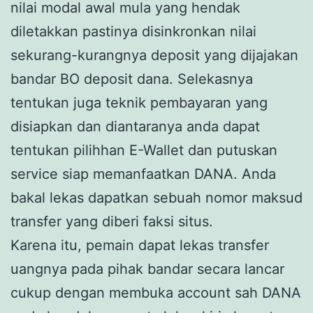
nilai modal awal mula yang hendak
diletakkan pastinya disinkronkan nilai
sekurang-kurangnya deposit yang dijajakan
bandar BO deposit dana. Selekasnya
tentukan juga teknik pembayaran yang
disiapkan dan diantaranya anda dapat
tentukan pilihhan E-Wallet dan putuskan
service siap memanfaatkan DANA. Anda
bakal lekas dapatkan sebuah nomor maksud
transfer yang diberi faksi situs.
Karena itu, pemain dapat lekas transfer
uangnya pada pihak bandar secara lancar
cukup dengan membuka account sah DANA