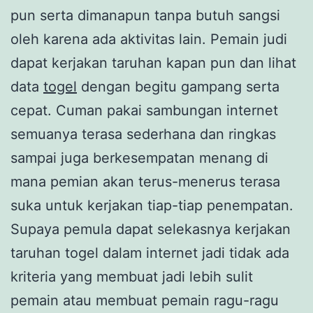
pun serta dimanapun tanpa butuh sangsi
oleh karena ada aktivitas lain. Pemain judi
dapat kerjakan taruhan kapan pun dan lihat
data
togel
dengan begitu gampang serta
cepat. Cuman pakai sambungan internet
semuanya terasa sederhana dan ringkas
sampai juga berkesempatan menang di
mana pemian akan terus-menerus terasa
suka untuk kerjakan tiap-tiap penempatan.
Supaya pemula dapat selekasnya kerjakan
taruhan togel dalam internet jadi tidak ada
kriteria yang membuat jadi lebih sulit
pemain atau membuat pemain ragu-ragu