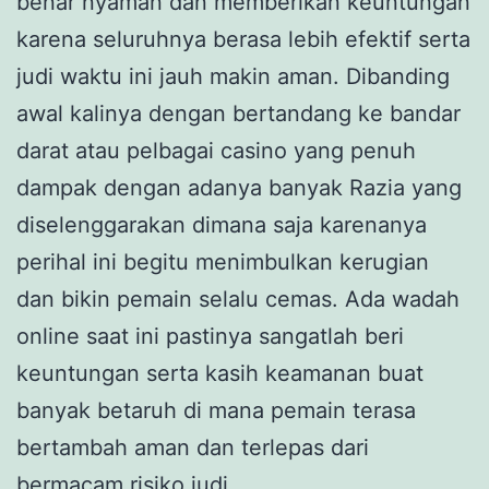
benar nyaman dan memberikan keuntungan
karena seluruhnya berasa lebih efektif serta
judi waktu ini jauh makin aman. Dibanding
awal kalinya dengan bertandang ke bandar
darat atau pelbagai casino yang penuh
dampak dengan adanya banyak Razia yang
diselenggarakan dimana saja karenanya
perihal ini begitu menimbulkan kerugian
dan bikin pemain selalu cemas. Ada wadah
online saat ini pastinya sangatlah beri
keuntungan serta kasih keamanan buat
banyak betaruh di mana pemain terasa
bertambah aman dan terlepas dari
bermacam risiko judi.