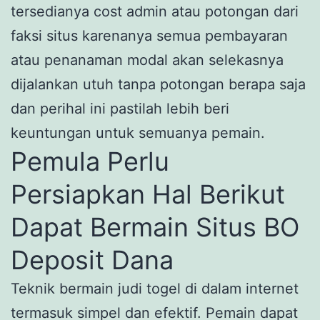
tersedianya cost admin atau potongan dari
faksi situs karenanya semua pembayaran
atau penanaman modal akan selekasnya
dijalankan utuh tanpa potongan berapa saja
dan perihal ini pastilah lebih beri
keuntungan untuk semuanya pemain.
Pemula Perlu
Persiapkan Hal Berikut
Dapat Bermain Situs BO
Deposit Dana
Teknik bermain judi togel di dalam internet
termasuk simpel dan efektif. Pemain dapat