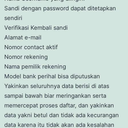
Sandi dengan password dapat ditetapkan
sendiri
Verifikasi Kembali sandi
Alamat e-mail
Nomor contact aktif
Nomor rekening
Nama pemilik rekening
Model bank perihal bisa diputuskan
Yakinkan seluruhnya data berisi di atas
sampai bawah biar meringankan serta
memercepat proses daftar, dan yakinkan
data yakni betul dan tidak ada kecurangan
data karena itu tidak akan ada kesalahan