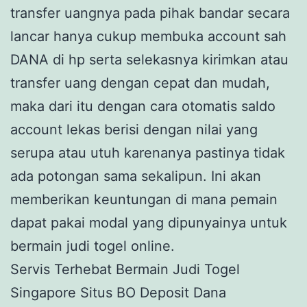
transfer uangnya pada pihak bandar secara
lancar hanya cukup membuka account sah
DANA di hp serta selekasnya kirimkan atau
transfer uang dengan cepat dan mudah,
maka dari itu dengan cara otomatis saldo
account lekas berisi dengan nilai yang
serupa atau utuh karenanya pastinya tidak
ada potongan sama sekalipun. Ini akan
memberikan keuntungan di mana pemain
dapat pakai modal yang dipunyainya untuk
bermain judi togel online.
Servis Terhebat Bermain Judi Togel
Singapore Situs BO Deposit Dana