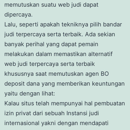
memutuskan suatu web judi dapat
dipercaya.
Lalu, seperti apakah tekniknya pilih bandar
judi terpercaya serta terbaik. Ada sekian
banyak perihal yang dapat pemain
melakukan dalam memastikan alternatif
web judi terpercaya serta terbaik
khususnya saat memutuskan agen BO
deposit dana yang memberikan keuntungan
yaitu dengan lihat:
Kalau situs telah mempunyai hal pembuatan
izin privat dari sebuah Instansi judi
internasional yakni dengan mendapati