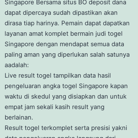
Singapore Bersama situs BO deposit dana
dapat dipercaya sudah dipastikan akan
dirasa tiap harinya. Pemain dapat dapatkan
layanan amat komplet bermain judi togel
Singapore dengan mendapat semua data
paling aman yang diperlukan salah satunya
aadalah:
Live result togel tampilkan data hasil
pengeluaran angka togel Singapore kapan
waktu di skedul yang disiapkan dan untuk
empat jam sekali kasih result yang
berlainan.
Result togel terkomplet serta presisi yakni