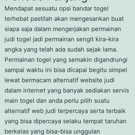
Mendapat sesuatu opsi bandar togel
terhebat pastilah akan mengesankan buat
siapa saja dalam mengerjakan permainan
judi togel jadi permainan sengit kira-kira
angka yang telah ada sudah sejak lama.
Permainan togel yang semakin digandrungi
sampai waktu ini bisa dicapai begitu simpel
lewat bermacam alternatif website judi
dalam internet yang banyak sediakan servis
main togel dan anda perlu pilih suatu
alternatif web judi terpercaya serta terbaik
yang bisa dipercaya selaku tempat taruhan
berkelas yang bisa-bisa unggulan