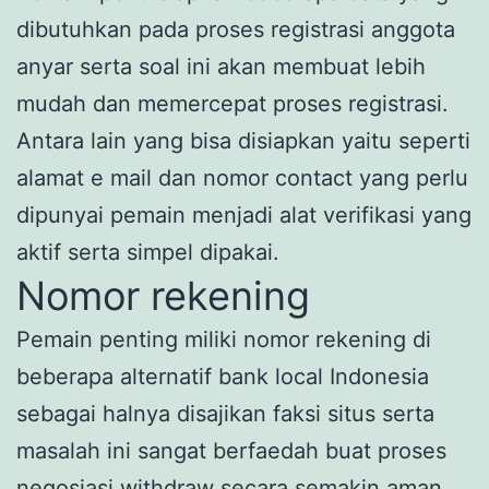
dibutuhkan pada proses registrasi anggota
anyar serta soal ini akan membuat lebih
mudah dan memercepat proses registrasi.
Antara lain yang bisa disiapkan yaitu seperti
alamat e mail dan nomor contact yang perlu
dipunyai pemain menjadi alat verifikasi yang
aktif serta simpel dipakai.
Nomor rekening
Pemain penting miliki nomor rekening di
beberapa alternatif bank local Indonesia
sebagai halnya disajikan faksi situs serta
masalah ini sangat berfaedah buat proses
negosiasi withdraw secara semakin aman