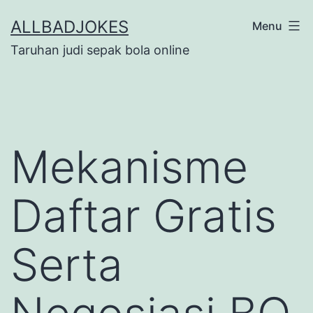
Skip
ALLBADJOKES
Menu
to
Taruhan judi sepak bola online
content
Mekanisme
Daftar Gratis
Serta