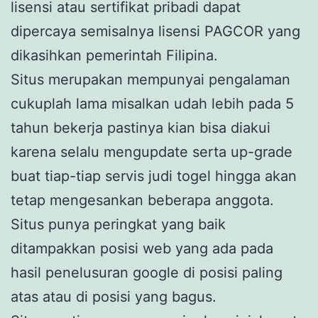
lisensi atau sertifikat pribadi dapat
dipercaya semisalnya lisensi PAGCOR yang
dikasihkan pemerintah Filipina.
Situs merupakan mempunyai pengalaman
cukuplah lama misalkan udah lebih pada 5
tahun bekerja pastinya kian bisa diakui
karena selalu mengupdate serta up-grade
buat tiap-tiap servis judi togel hingga akan
tetap mengesankan beberapa anggota.
Situs punya peringkat yang baik
ditampakkan posisi web yang ada pada
hasil penelusuran google di posisi paling
atas atau di posisi yang bagus.