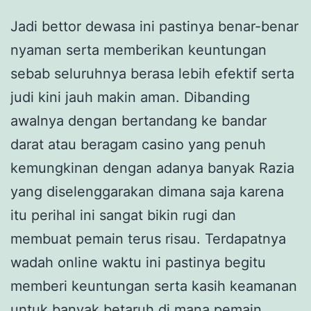
Jadi bettor dewasa ini pastinya benar-benar
nyaman serta memberikan keuntungan
sebab seluruhnya berasa lebih efektif serta
judi kini jauh makin aman. Dibanding
awalnya dengan bertandang ke bandar
darat atau beragam casino yang penuh
kemungkinan dengan adanya banyak Razia
yang diselenggarakan dimana saja karena
itu perihal ini sangat bikin rugi dan
membuat pemain terus risau. Terdapatnya
wadah online waktu ini pastinya begitu
memberi keuntungan serta kasih keamanan
untuk banyak betaruh di mana pemain