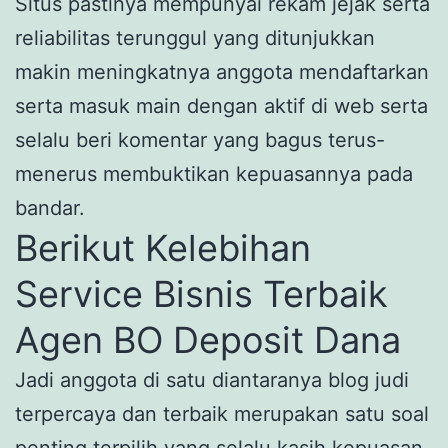
Situs pastinya mempunyai rekam jejak serta
reliabilitas terunggul yang ditunjukkan
makin meningkatnya anggota mendaftarkan
serta masuk main dengan aktif di web serta
selalu beri komentar yang bagus terus-
menerus membuktikan kepuasannya pada
bandar.
Berikut Kelebihan
Service Bisnis Terbaik
Agen BO Deposit Dana
Jadi anggota di satu diantaranya blog judi
terpercaya dan terbaik merupakan satu soal
penting terpilih yang selalu kasih kepuasan