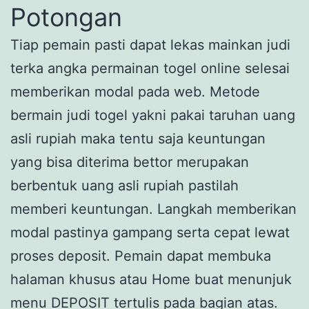
Potongan
Tiap pemain pasti dapat lekas mainkan judi
terka angka permainan togel online selesai
memberikan modal pada web. Metode
bermain judi togel yakni pakai taruhan uang
asli rupiah maka tentu saja keuntungan
yang bisa diterima bettor merupakan
berbentuk uang asli rupiah pastilah
memberi keuntungan. Langkah memberikan
modal pastinya gampang serta cepat lewat
proses deposit. Pemain dapat membuka
halaman khusus atau Home buat menunjuk
menu DEPOSIT tertulis pada bagian atas.