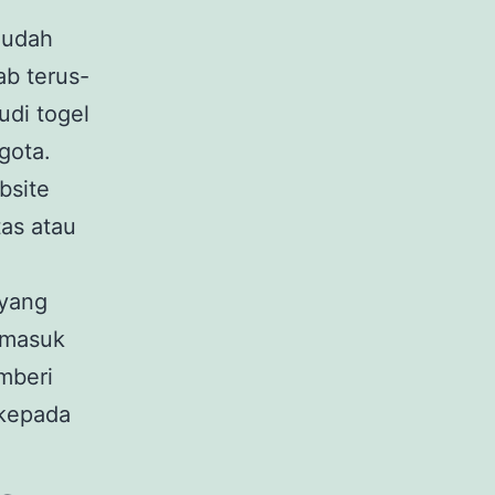
 udah
ab terus-
udi togel
gota.
bsite
tas atau
 yang
 masuk
mberi
 kepada