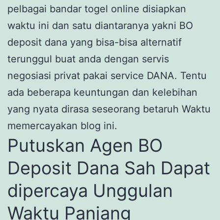
pelbagai bandar togel online disiapkan
waktu ini dan satu diantaranya yakni BO
deposit dana yang bisa-bisa alternatif
terunggul buat anda dengan servis
negosiasi privat pakai service DANA. Tentu
ada beberapa keuntungan dan kelebihan
yang nyata dirasa seseorang betaruh Waktu
memercayakan blog ini.
Putuskan Agen BO
Deposit Dana Sah Dapat
dipercaya Unggulan
Waktu Panjang