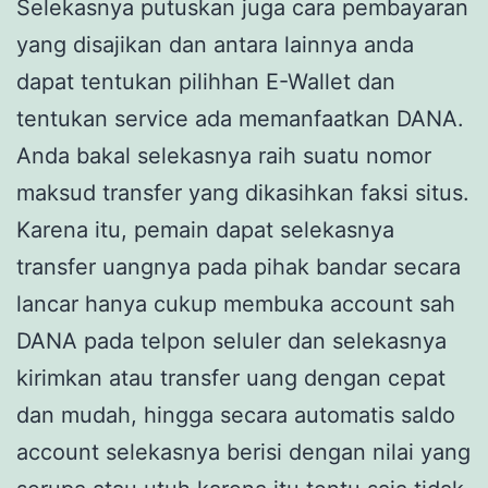
Selekasnya putuskan juga cara pembayaran
yang disajikan dan antara lainnya anda
dapat tentukan pilihhan E-Wallet dan
tentukan service ada memanfaatkan DANA.
Anda bakal selekasnya raih suatu nomor
maksud transfer yang dikasihkan faksi situs.
Karena itu, pemain dapat selekasnya
transfer uangnya pada pihak bandar secara
lancar hanya cukup membuka account sah
DANA pada telpon seluler dan selekasnya
kirimkan atau transfer uang dengan cepat
dan mudah, hingga secara automatis saldo
account selekasnya berisi dengan nilai yang