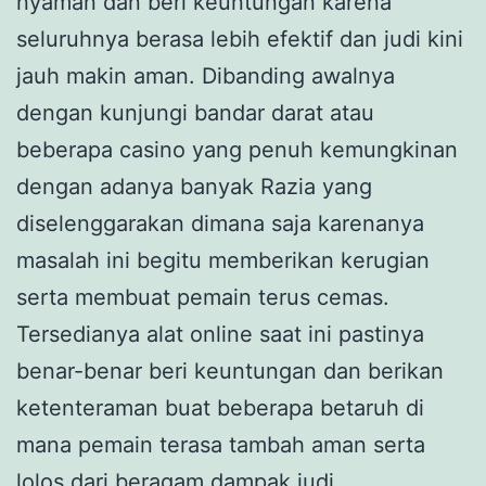
nyaman dan beri keuntungan karena
seluruhnya berasa lebih efektif dan judi kini
jauh makin aman. Dibanding awalnya
dengan kunjungi bandar darat atau
beberapa casino yang penuh kemungkinan
dengan adanya banyak Razia yang
diselenggarakan dimana saja karenanya
masalah ini begitu memberikan kerugian
serta membuat pemain terus cemas.
Tersedianya alat online saat ini pastinya
benar-benar beri keuntungan dan berikan
ketenteraman buat beberapa betaruh di
mana pemain terasa tambah aman serta
lolos dari beragam dampak judi.