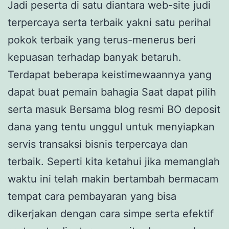
Jadi peserta di satu diantara web-site judi
terpercaya serta terbaik yakni satu perihal
pokok terbaik yang terus-menerus beri
kepuasan terhadap banyak betaruh.
Terdapat beberapa keistimewaannya yang
dapat buat pemain bahagia Saat dapat pilih
serta masuk Bersama blog resmi BO deposit
dana yang tentu unggul untuk menyiapkan
servis transaksi bisnis terpercaya dan
terbaik. Seperti kita ketahui jika memanglah
waktu ini telah makin bertambah bermacam
tempat cara pembayaran yang bisa
dikerjakan dengan cara simpe serta efektif