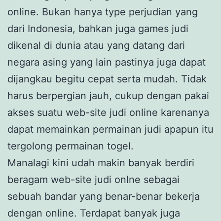
online. Bukan hanya type perjudian yang
dari Indonesia, bahkan juga games judi
dikenal di dunia atau yang datang dari
negara asing yang lain pastinya juga dapat
dijangkau begitu cepat serta mudah. Tidak
harus berpergian jauh, cukup dengan pakai
akses suatu web-site judi online karenanya
dapat memainkan permainan judi apapun itu
tergolong permainan togel.
Manalagi kini udah makin banyak berdiri
beragam web-site judi onlne sebagai
sebuah bandar yang benar-benar bekerja
dengan online. Terdapat banyak juga