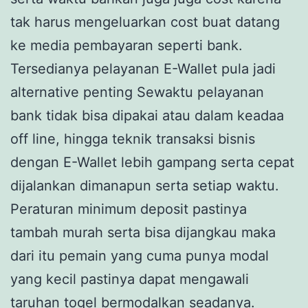
tak harus mengeluarkan cost buat datang
ke media pembayaran seperti bank.
Tersedianya pelayanan E-Wallet pula jadi
alternative penting Sewaktu pelayanan
bank tidak bisa dipakai atau dalam keadaa
off line, hingga teknik transaksi bisnis
dengan E-Wallet lebih gampang serta cepat
dijalankan dimanapun serta setiap waktu.
Peraturan minimum deposit pastinya
tambah murah serta bisa dijangkau maka
dari itu pemain yang cuma punya modal
yang kecil pastinya dapat mengawali
taruhan togel bermodalkan seadanya.