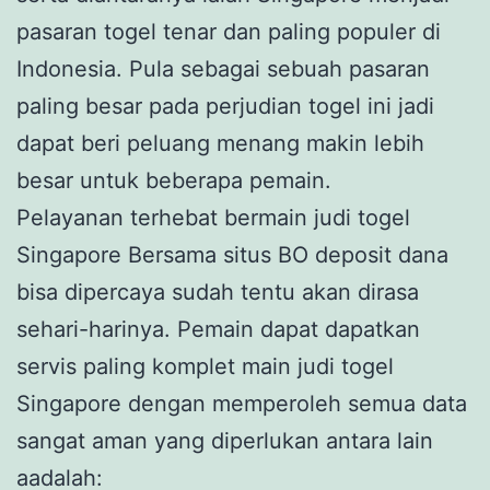
pasaran togel tenar dan paling populer di
Indonesia. Pula sebagai sebuah pasaran
paling besar pada perjudian togel ini jadi
dapat beri peluang menang makin lebih
besar untuk beberapa pemain.
Pelayanan terhebat bermain judi togel
Singapore Bersama situs BO deposit dana
bisa dipercaya sudah tentu akan dirasa
sehari-harinya. Pemain dapat dapatkan
servis paling komplet main judi togel
Singapore dengan memperoleh semua data
sangat aman yang diperlukan antara lain
aadalah: