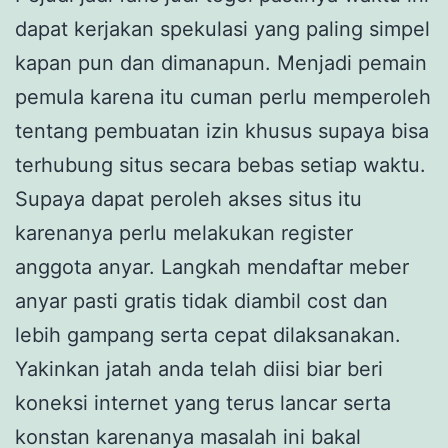
dapat kerjakan spekulasi yang paling simpel
kapan pun dan dimanapun. Menjadi pemain
pemula karena itu cuman perlu memperoleh
tentang pembuatan izin khusus supaya bisa
terhubung situs secara bebas setiap waktu.
Supaya dapat peroleh akses situs itu
karenanya perlu melakukan register
anggota anyar. Langkah mendaftar meber
anyar pasti gratis tidak diambil cost dan
lebih gampang serta cepat dilaksanakan.
Yakinkan jatah anda telah diisi biar beri
koneksi internet yang terus lancar serta
konstan karenanya masalah ini bakal