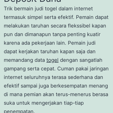
Trik bermain judi togel dalam internet
termasuk simpel serta efektif. Pemain dapat
melakukan taruhan secara flekssibel kapan
pun dan dimanapun tanpa penting kuatir
karena ada pekerjaan lain. Pemain judi
dapat kerjakan taruhan kapan saja dan
memandang data
togel
dengan sangatlah
gampang serta cepat. Cuman pakai jaringan
internet seluruhnya terasa sederhana dan
efektif sampai juga berkesempatan menang
di mana pemian akan terus-menerus berasa
suka untuk mengerjakan tiap-tiap
penempatan.