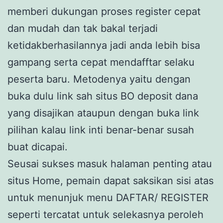
memberi dukungan proses register cepat
dan mudah dan tak bakal terjadi
ketidakberhasilannya jadi anda lebih bisa
gampang serta cepat mendafftar selaku
peserta baru. Metodenya yaitu dengan
buka dulu link sah situs BO deposit dana
yang disajikan ataupun dengan buka link
pilihan kalau link inti benar-benar susah
buat dicapai.
Seusai sukses masuk halaman penting atau
situs Home, pemain dapat saksikan sisi atas
untuk menunjuk menu DAFTAR/ REGISTER
seperti tercatat untuk selekasnya peroleh