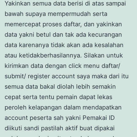
Yakinkan semua data berisi di atas sampai
bawah supaya mempermudah serta
memercepat proses daftar, dan yakinkan
data yakni betul dan tak ada kecurangan
data karenanya tidak akan ada kesalahan
atau ketidakberhasilannya. Silakan untuk
kirimkan data dengan click menu daftar/
submit/ register account saya maka dari itu
semua data bakal diolah lebih semakin
cepat serta tentu pemain dapat lekas
peroleh kelapangan dalam mendapatkan
account peserta sah yakni Pemakai ID
diikuti sandi pastilah aktif buat dipakai