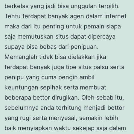
berkelas yang jadi bisa unggulan terpilih.
Tentu terdapat banyak agen dalam internet
maka dari itu penting untuk pemain siapa
saja memutuskan situs dapat dipercaya
supaya bisa bebas dari penipuan.
Memanglah tidak bisa dielakkan jika
terdapat banyak juga tipe situs palsu serta
penipu yang cuma pengin ambil
keuntungan sepihak serta membuat
beberapa bettor dirugikan. Oleh sebab itu,
sebelumnya anda terhitung menjadi bettor
yang rugi serta menyesal, semakin lebih
baik menyiapkan waktu sekejap saja dalam