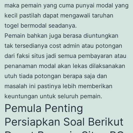
maka pemain yang cuma punyai modal yang
kecil pastilah dapat mengawali taruhan
togel bermodal seadanya.
Pemain bahkan juga berasa diuntungkan
tak tersedianya cost admin atau potongan
dari faksi situs jadi semua pembayaran atau
penanaman modal akan lekas dilaksanakan
utuh tiada potongan berapa saja dan
masalah ini pastinya lebih memberikan
keuntungan untuk seluruh pemain.
Pemula Penting
Persiapkan Soal Berikut