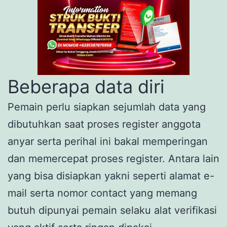
Beberapa data diri
Pemain perlu siapkan sejumlah data yang
dibutuhkan saat proses register anggota
anyar serta perihal ini bakal memperingan
dan memercepat proses register. Antara lain
yang bisa disiapkan yakni seperti alamat e-
mail serta nomor contact yang memang
butuh dipunyai pemain selaku alat verifikasi