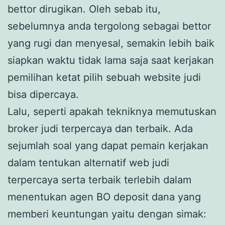
bettor dirugikan. Oleh sebab itu,
sebelumnya anda tergolong sebagai bettor
yang rugi dan menyesal, semakin lebih baik
siapkan waktu tidak lama saja saat kerjakan
pemilihan ketat pilih sebuah website judi
bisa dipercaya.
Lalu, seperti apakah tekniknya memutuskan
broker judi terpercaya dan terbaik. Ada
sejumlah soal yang dapat pemain kerjakan
dalam tentukan alternatif web judi
terpercaya serta terbaik terlebih dalam
menentukan agen BO deposit dana yang
memberi keuntungan yaitu dengan simak: