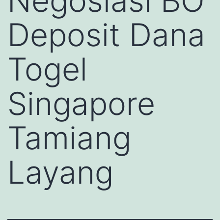
Negosiasi BO
Deposit Dana
Togel
Singapore
Tamiang
Layang