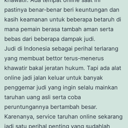
pastinya benar-benar beri keuntungan dan
kasih keamanan untuk beberapa betaruh di
mana pemain berasa tambah aman serta
bebas dari beberapa dampak judi.
Judi di Indonesia sebagai perihal terlarang
yang membuat bettor terus-menerus
khawatir bakal jeratan hukum. Tapi ada alat
online jadi jalan keluar untuk banyak
penggemar judi yang ingin selalu mainkan
taruhan uang asli serta coba
peruntungannya bertambah besar.
Karenanya, service taruhan online sekarang
jadi satu perihal penting yang sudahlah