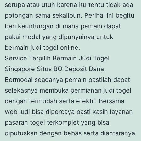
serupa atau utuh karena itu tentu tidak ada
potongan sama sekalipun. Perihal ini begitu
beri keuntungan di mana pemain dapat
pakai modal yang dipunyainya untuk
bermain judi togel online.
Service Terpilih Bermain Judi Togel
Singapore Situs BO Deposit Dana
Bermodal seadanya pemain pastilah dapat
selekasnya membuka permianan judi togel
dengan termudah serta efektif. Bersama
web judi bisa dipercaya pasti kasih layanan
pasaran togel terkomplet yang bisa
diputuskan dengan bebas serta diantaranya