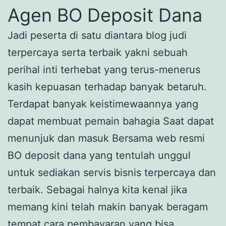
Agen BO Deposit Dana
Jadi peserta di satu diantara blog judi
terpercaya serta terbaik yakni sebuah
perihal inti terhebat yang terus-menerus
kasih kepuasan terhadap banyak betaruh.
Terdapat banyak keistimewaannya yang
dapat membuat pemain bahagia Saat dapat
menunjuk dan masuk Bersama web resmi
BO deposit dana yang tentulah unggul
untuk sediakan servis bisnis terpercaya dan
terbaik. Sebagai halnya kita kenal jika
memang kini telah makin banyak beragam
tempat cara pembayaran yang bisa