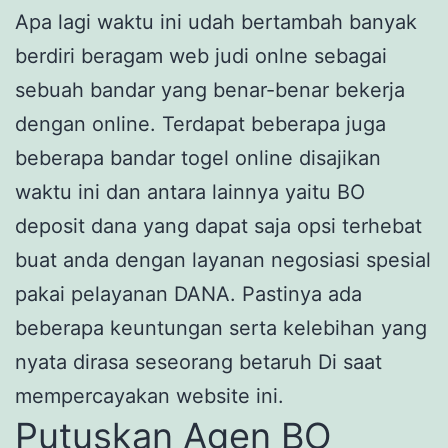
Apa lagi waktu ini udah bertambah banyak
berdiri beragam web judi onlne sebagai
sebuah bandar yang benar-benar bekerja
dengan online. Terdapat beberapa juga
beberapa bandar togel online disajikan
waktu ini dan antara lainnya yaitu BO
deposit dana yang dapat saja opsi terhebat
buat anda dengan layanan negosiasi spesial
pakai pelayanan DANA. Pastinya ada
beberapa keuntungan serta kelebihan yang
nyata dirasa seseorang betaruh Di saat
mempercayakan website ini.
Putuskan Agen BO