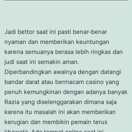
Jadi bettor saat ini pasti benar-benar
nyaman dan memberikan keuntungan
karena semuanya berasa lebih ringkas dan
judi saat ini semakin aman.
Diperbandingkan awalnya dengan datangi
bandar darat atau bermacam casino yang
penuh kemungkinan dengan adanya banyak
Razia yang diselenggarakan dimana saja
karena itu masalah ini akan memberikan
kerugian dan membikin pemain terus
khawatir. Ada tempat online saat ini