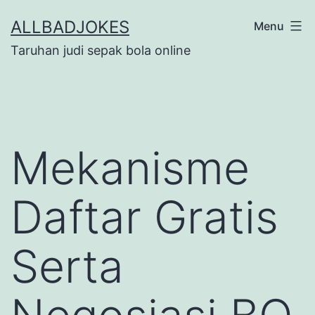
Skip
ALLBADJOKES
Menu
to
Taruhan judi sepak bola online
content
Mekanisme
Daftar Gratis
Serta