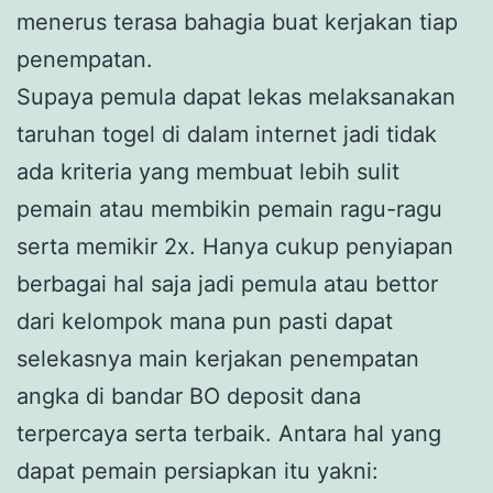
menerus terasa bahagia buat kerjakan tiap
penempatan.
Supaya pemula dapat lekas melaksanakan
taruhan togel di dalam internet jadi tidak
ada kriteria yang membuat lebih sulit
pemain atau membikin pemain ragu-ragu
serta memikir 2x. Hanya cukup penyiapan
berbagai hal saja jadi pemula atau bettor
dari kelompok mana pun pasti dapat
selekasnya main kerjakan penempatan
angka di bandar BO deposit dana
terpercaya serta terbaik. Antara hal yang
dapat pemain persiapkan itu yakni: