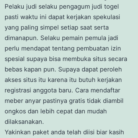
Pelaku judi selaku pengagum judi togel
pasti waktu ini dapat kerjakan spekulasi
yang paling simpel setiap saat serta
dimanapun. Selaku pemain pemula jadi
perlu mendapat tentang pembuatan izin
spesial supaya bisa membuka situs secara
bebas kapan pun. Supaya dapat peroleh
akses situs itu karena itu butuh kerjakan
registrasi anggota baru. Cara mendaftar
meber anyar pastinya gratis tidak diambil
ongkos dan lebih cepat dan mudah
dilaksanakan.
Yakinkan paket anda telah diisi biar kasih