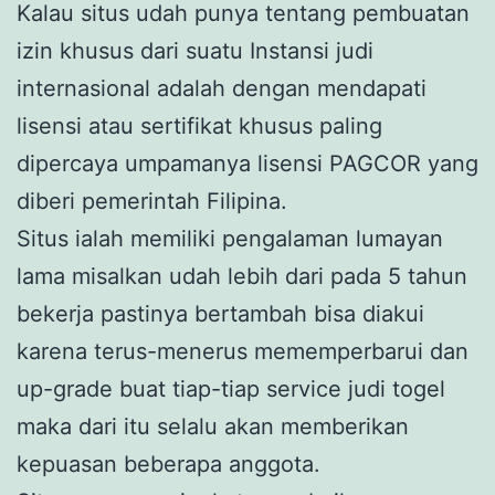
Kalau situs udah punya tentang pembuatan
izin khusus dari suatu Instansi judi
internasional adalah dengan mendapati
lisensi atau sertifikat khusus paling
dipercaya umpamanya lisensi PAGCOR yang
diberi pemerintah Filipina.
Situs ialah memiliki pengalaman lumayan
lama misalkan udah lebih dari pada 5 tahun
bekerja pastinya bertambah bisa diakui
karena terus-menerus mememperbarui dan
up-grade buat tiap-tiap service judi togel
maka dari itu selalu akan memberikan
kepuasan beberapa anggota.