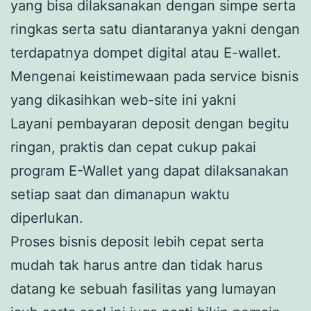
yang bisa dilaksanakan dengan simpe serta
ringkas serta satu diantaranya yakni dengan
terdapatnya dompet digital atau E-wallet.
Mengenai keistimewaan pada service bisnis
yang dikasihkan web-site ini yakni
Layani pembayaran deposit dengan begitu
ringan, praktis dan cepat cukup pakai
program E-Wallet yang dapat dilaksanakan
setiap saat dan dimanapun waktu
diperlukan.
Proses bisnis deposit lebih cepat serta
mudah tak harus antre dan tidak harus
datang ke sebuah fasilitas yang lumayan