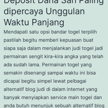
dipercaya Unggulan
Waktu Panjang
Mendapati satu opsi bandar togel terpilih
pastilah begitu memberi kepuasan buat
siapa saja dalam menjalankan judi togel jadi
permainan sengit kira-kira angka yang telah
ada sudah lama. Permainan togel yang
semakin disenangi sampai waktu ini bisa
dicapai begitu simpel lewat pelbagai
alternatif blog judi di dalam internet yang
banyak menyiapkan service main togel dan
anda butuh menunjuk sebuah alternatif blog