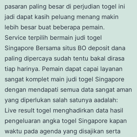
pasaran paling besar di perjudian togel ini
jadi dapat kasih peluang menang makin
lebih besar buat beberapa pemain.
Service terpilih bermain judi togel
Singapore Bersama situs BO deposit dana
paling dipercaya sudah tentu bakal dirasa
tiap harinya. Pemain dapat capai layanan
sangat komplet main judi togel Singapore
dengan mendapati semua data sangat aman
yang diperlukan salah satunya aadalah:
Live result togel menghadirkan data hasil
pengeluaran angka togel Singapore kapan
waktu pada agenda yang disajikan serta