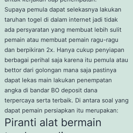
Supaya pemula dapat selekasnya lakukan
taruhan togel di dalam internet jadi tidak
ada persyaratan yang membuat lebih sulit
pemain atau membuat pemain ragu-ragu
dan berpikiran 2x. Hanya cukup penyiapan
berbagai perihal saja karena itu pemula atau
bettor dari golongan mana saja pastinya
dapat lekas main lakukan penempatan
angka di bandar BO deposit dana
terpercaya serta terbaik. Di antara soal yang
dapat pemain persiapkan itu merupakan:
Piranti alat bermain