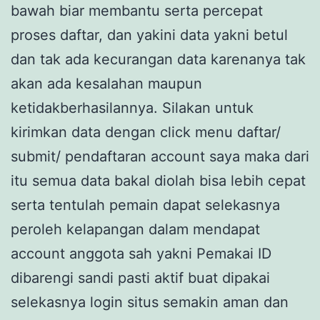
bawah biar membantu serta percepat
proses daftar, dan yakini data yakni betul
dan tak ada kecurangan data karenanya tak
akan ada kesalahan maupun
ketidakberhasilannya. Silakan untuk
kirimkan data dengan click menu daftar/
submit/ pendaftaran account saya maka dari
itu semua data bakal diolah bisa lebih cepat
serta tentulah pemain dapat selekasnya
peroleh kelapangan dalam mendapat
account anggota sah yakni Pemakai ID
dibarengi sandi pasti aktif buat dipakai
selekasnya login situs semakin aman dan