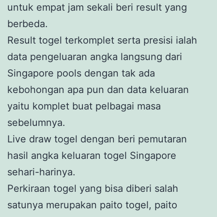
untuk empat jam sekali beri result yang
berbeda.
Result togel terkomplet serta presisi ialah
data pengeluaran angka langsung dari
Singapore pools dengan tak ada
kebohongan apa pun dan data keluaran
yaitu komplet buat pelbagai masa
sebelumnya.
Live draw togel dengan beri pemutaran
hasil angka keluaran togel Singapore
sehari-harinya.
Perkiraan togel yang bisa diberi salah
satunya merupakan paito togel, paito