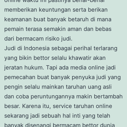
memberikan keuntungan serta berikan
keamanan buat banyak betaruh di mana
pemain terasa semakin aman dan bebas
dari bermacam risiko judi.
Judi di Indonesia sebagai perihal terlarang
yang bikin bettor selalu khawatir akan
jeratan hukum. Tapi ada media online jadi
pemecahan buat banyak penyuka judi yang
pengin selalu mainkan taruhan uang asli
dan coba peruntungannya makin bertambah
besar. Karena itu, service taruhan online
sekarang jadi sebuah hal inti yang telah
banyak disenangi bermacam bettor dunia