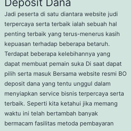
Deposit Dana
Jadi peserta di satu diantara website judi
terpercaya serta terbaik ialah sebuah hal
penting terbaik yang terus-menerus kasih
kepuasan terhadap beberapa betaruh.
Terdapat beberapa kelebihannya yang
dapat membuat pemain suka Di saat dapat
pilih serta masuk Bersama website resmi BO
deposit dana yang tentu unggul dalam
menyiapkan service bisnis terpercaya serta
terbaik. Seperti kita ketahui jika memang
waktu ini telah bertambah banyak
bermacam fasilitas metoda pembayaran