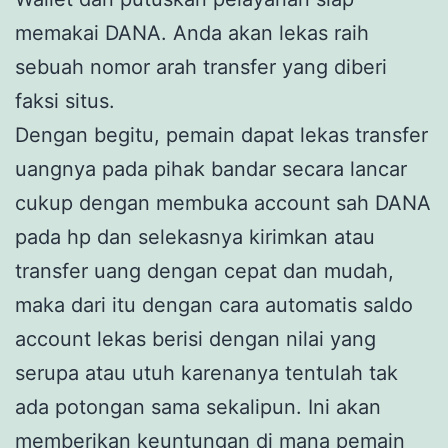
memakai DANA. Anda akan lekas raih
sebuah nomor arah transfer yang diberi
faksi situs.
Dengan begitu, pemain dapat lekas transfer
uangnya pada pihak bandar secara lancar
cukup dengan membuka account sah DANA
pada hp dan selekasnya kirimkan atau
transfer uang dengan cepat dan mudah,
maka dari itu dengan cara automatis saldo
account lekas berisi dengan nilai yang
serupa atau utuh karenanya tentulah tak
ada potongan sama sekalipun. Ini akan
memberikan keuntungan di mana pemain