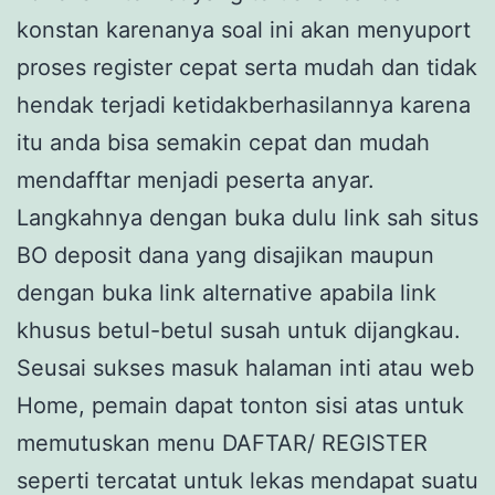
konstan karenanya soal ini akan menyuport
proses register cepat serta mudah dan tidak
hendak terjadi ketidakberhasilannya karena
itu anda bisa semakin cepat dan mudah
mendafftar menjadi peserta anyar.
Langkahnya dengan buka dulu link sah situs
BO deposit dana yang disajikan maupun
dengan buka link alternative apabila link
khusus betul-betul susah untuk dijangkau.
Seusai sukses masuk halaman inti atau web
Home, pemain dapat tonton sisi atas untuk
memutuskan menu DAFTAR/ REGISTER
seperti tercatat untuk lekas mendapat suatu