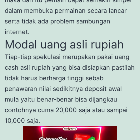
dalam membuka permainan secara lancar
serta tidak ada problem sambungan
internet.
Modal uang asli rupiah
Tiap-tiap spekulasi merupakan pakai uang
cash asli rupiah yang bisa disiapkan pastilah
tidak harus berharga tinggi sebab
penawaran nilai sedikitnya deposit awal
mula yaitu benar-benar bisa dijangkau
contohnya cuma 20,000 saja atau sampai
10,000 saja.