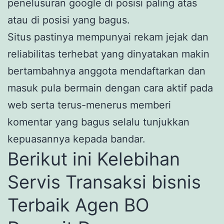
penelusuran google di posisi paling atas
atau di posisi yang bagus.
Situs pastinya mempunyai rekam jejak dan
reliabilitas terhebat yang dinyatakan makin
bertambahnya anggota mendaftarkan dan
masuk pula bermain dengan cara aktif pada
web serta terus-menerus memberi
komentar yang bagus selalu tunjukkan
kepuasannya kepada bandar.
Berikut ini Kelebihan
Servis Transaksi bisnis
Terbaik Agen BO