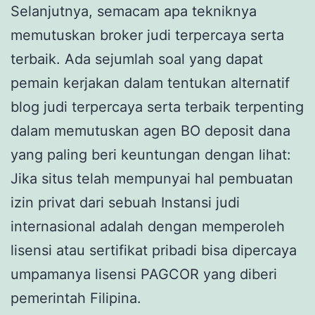
Selanjutnya, semacam apa tekniknya
memutuskan broker judi terpercaya serta
terbaik. Ada sejumlah soal yang dapat
pemain kerjakan dalam tentukan alternatif
blog judi terpercaya serta terbaik terpenting
dalam memutuskan agen BO deposit dana
yang paling beri keuntungan dengan lihat:
Jika situs telah mempunyai hal pembuatan
izin privat dari sebuah Instansi judi
internasional adalah dengan memperoleh
lisensi atau sertifikat pribadi bisa dipercaya
umpamanya lisensi PAGCOR yang diberi
pemerintah Filipina.