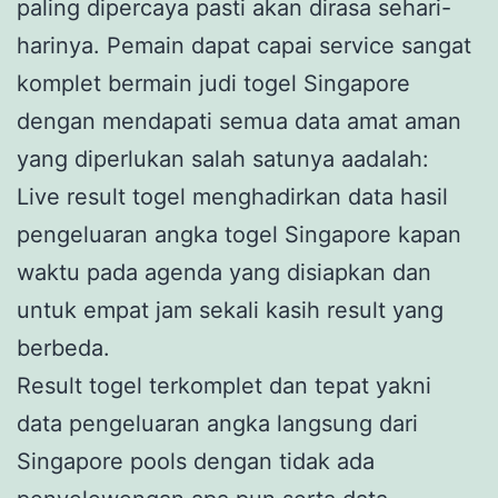
paling dipercaya pasti akan dirasa sehari-
harinya. Pemain dapat capai service sangat
komplet bermain judi togel Singapore
dengan mendapati semua data amat aman
yang diperlukan salah satunya aadalah:
Live result togel menghadirkan data hasil
pengeluaran angka togel Singapore kapan
waktu pada agenda yang disiapkan dan
untuk empat jam sekali kasih result yang
berbeda.
Result togel terkomplet dan tepat yakni
data pengeluaran angka langsung dari
Singapore pools dengan tidak ada