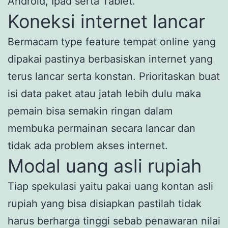
Android, Ipad serta Tablet.
Koneksi internet lancar
Bermacam type feature tempat online yang
dipakai pastinya berbasiskan internet yang
terus lancar serta konstan. Prioritaskan buat
isi data paket atau jatah lebih dulu maka
pemain bisa semakin ringan dalam
membuka permainan secara lancar dan
tidak ada problem akses internet.
Modal uang asli rupiah
Tiap spekulasi yaitu pakai uang kontan asli
rupiah yang bisa disiapkan pastilah tidak
harus berharga tinggi sebab penawaran nilai