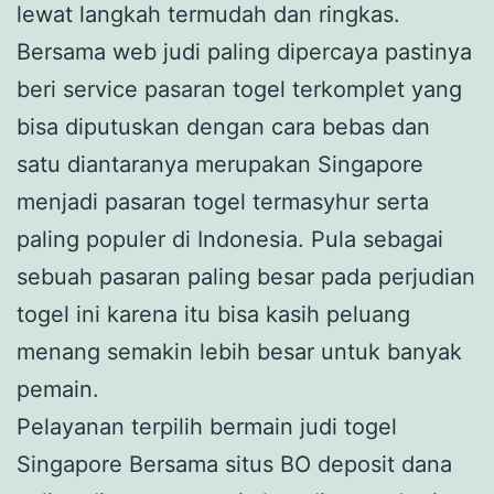
lewat langkah termudah dan ringkas.
Bersama web judi paling dipercaya pastinya
beri service pasaran togel terkomplet yang
bisa diputuskan dengan cara bebas dan
satu diantaranya merupakan Singapore
menjadi pasaran togel termasyhur serta
paling populer di Indonesia. Pula sebagai
sebuah pasaran paling besar pada perjudian
togel ini karena itu bisa kasih peluang
menang semakin lebih besar untuk banyak
pemain.
Pelayanan terpilih bermain judi togel
Singapore Bersama situs BO deposit dana