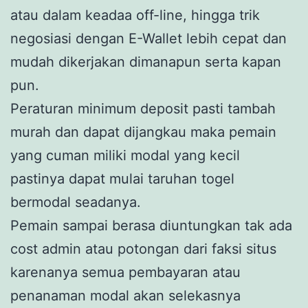
atau dalam keadaa off-line, hingga trik
negosiasi dengan E-Wallet lebih cepat dan
mudah dikerjakan dimanapun serta kapan
pun.
Peraturan minimum deposit pasti tambah
murah dan dapat dijangkau maka pemain
yang cuman miliki modal yang kecil
pastinya dapat mulai taruhan togel
bermodal seadanya.
Pemain sampai berasa diuntungkan tak ada
cost admin atau potongan dari faksi situs
karenanya semua pembayaran atau
penanaman modal akan selekasnya