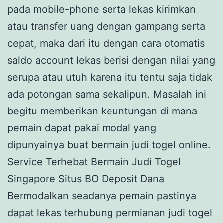
pada mobile-phone serta lekas kirimkan
atau transfer uang dengan gampang serta
cepat, maka dari itu dengan cara otomatis
saldo account lekas berisi dengan nilai yang
serupa atau utuh karena itu tentu saja tidak
ada potongan sama sekalipun. Masalah ini
begitu memberikan keuntungan di mana
pemain dapat pakai modal yang
dipunyainya buat bermain judi togel online.
Service Terhebat Bermain Judi Togel
Singapore Situs BO Deposit Dana
Bermodalkan seadanya pemain pastinya
dapat lekas terhubung permianan judi togel