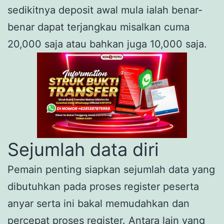
sedikitnya deposit awal mula ialah benar-
benar dapat terjangkau misalkan cuma
20,000 saja atau bahkan juga 10,000 saja.
Sejumlah data diri
Pemain penting siapkan sejumlah data yang
dibutuhkan pada proses register peserta
anyar serta ini bakal memudahkan dan
percepat proses register. Antara lain yang