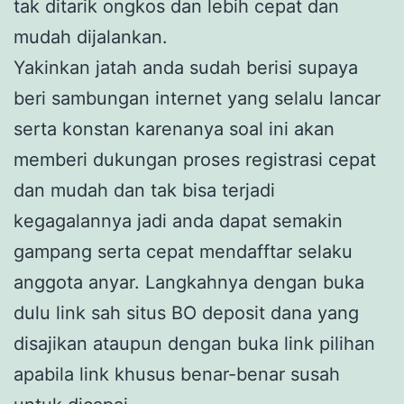
tak ditarik ongkos dan lebih cepat dan
mudah dijalankan.
Yakinkan jatah anda sudah berisi supaya
beri sambungan internet yang selalu lancar
serta konstan karenanya soal ini akan
memberi dukungan proses registrasi cepat
dan mudah dan tak bisa terjadi
kegagalannya jadi anda dapat semakin
gampang serta cepat mendafftar selaku
anggota anyar. Langkahnya dengan buka
dulu link sah situs BO deposit dana yang
disajikan ataupun dengan buka link pilihan
apabila link khusus benar-benar susah