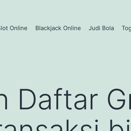
lot Online
Blackjack Online
Judi Bola
Tog
 Daftar Gr
ransaksi b