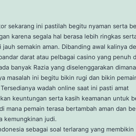
tor sekarang ini pastilah begitu nyaman serta be
an karena segala hal berasa lebih ringkas serta
i jauh semakin aman. Dibanding awal kalinya d
bandar darat atau pelbagai casino yang penuh
ada banyak Razia yang diselenggarakan dimana
a masalah ini begitu bikin rugi dan bikin pemai
Tersedianya wadah online saat ini pasti amat
kan keuntungan serta kasih keamanan untuk b
 di mana pemain terasa bertambah aman dan be
a kemungkinan judi.
Indonesia sebagai soal terlarang yang membikin 