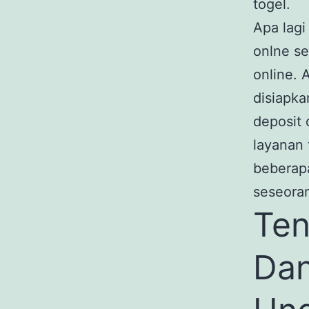
togel.
Apa lagi
onlne se
online. 
disiapka
deposit 
layanan 
beberapa
seseoran
Ten
Dan