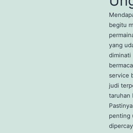
Ung
Mendapat
begitu 
permaina
yang ud
diminati
bermacam
service 
judi ter
taruhan 
Pastiny
penting 
diperca