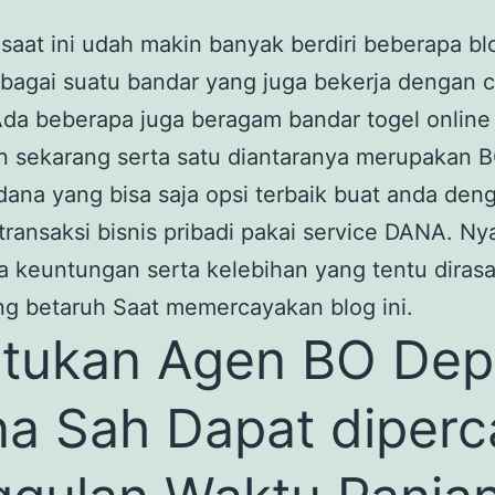
 saat ini udah makin banyak berdiri beberapa bl
bagai suatu bandar yang juga bekerja dengan c
Ada beberapa juga beragam bandar togel online
n sekarang serta satu diantaranya merupakan 
dana yang bisa saja opsi terbaik buat anda den
transaksi bisnis pribadi pakai service DANA. Ny
 keuntungan serta kelebihan yang tentu diras
g betaruh Saat memercayakan blog ini.
tukan Agen BO Dep
a Sah Dapat diperc