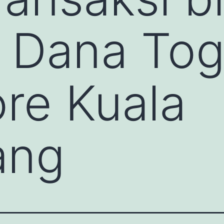
 Dana Tog
re Kuala
ang