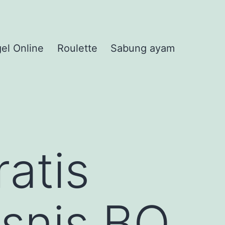
el Online
Roulette
Sabung ayam
atis
isnis BO