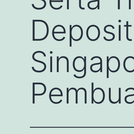
Deposit
Singapo
Pembu