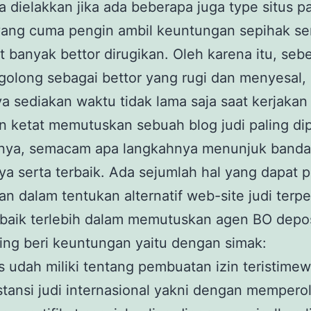
sa dielakkan jika ada beberapa juga type situs p
yang cuma pengin ambil keuntungan sepihak se
banyak bettor dirugikan. Oleh karena itu, se
golong sebagai bettor yang rugi dan menyesal,
a sediakan waktu tidak lama saja saat kerjakan
n ketat memutuskan sebuah blog judi paling di
tnya, semacam apa langkahnya menunjuk bandar
ya serta terbaik. Ada sejumlah hal yang dapat 
n dalam tentukan alternatif web-site judi terp
rbaik terlebih dalam memutuskan agen BO depo
ing beri keuntungan yaitu dengan simak:
us udah miliki tentang pembuatan izin teristimew
stansi judi internasional yakni dengan mempero