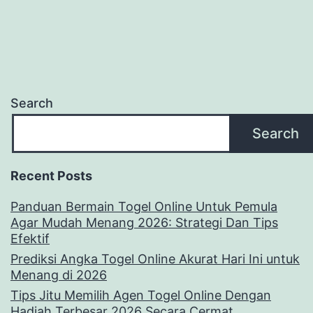
Search
Search
Recent Posts
Panduan Bermain Togel Online Untuk Pemula
Agar Mudah Menang 2026: Strategi Dan Tips
Efektif
Prediksi Angka Togel Online Akurat Hari Ini untuk
Menang di 2026
Tips Jitu Memilih Agen Togel Online Dengan
Hadiah Terbesar 2026 Secara Cermat