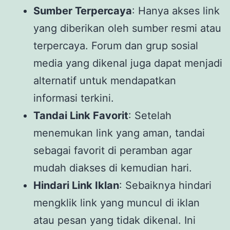
Sumber Terpercaya
: Hanya akses link
yang diberikan oleh sumber resmi atau
terpercaya. Forum dan grup sosial
media yang dikenal juga dapat menjadi
alternatif untuk mendapatkan
informasi terkini.
Tandai Link Favorit
: Setelah
menemukan link yang aman, tandai
sebagai favorit di peramban agar
mudah diakses di kemudian hari.
Hindari Link Iklan
: Sebaiknya hindari
mengklik link yang muncul di iklan
atau pesan yang tidak dikenal. Ini