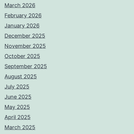
March 2026
February 2026
January 2026
December 2025
November 2025
October 2025
September 2025
August 2025
July 2025
June 2025
May 2025
April 2025
March 2025