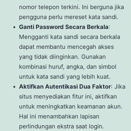
nomor telepon terkini. Ini berguna jika
pengguna perlu mereset kata sandi.
Ganti Password Secara Berkala
:
Mengganti kata sandi secara berkala
dapat membantu mencegah akses
yang tidak diinginkan. Gunakan
kombinasi huruf, angka, dan simbol
untuk kata sandi yang lebih kuat.
Aktifkan Autentikasi Dua Faktor
: Jika
situs menyediakan fitur ini, aktifkan
untuk meningkatkan keamanan akun.
Hal ini menambahkan lapisan
perlindungan ekstra saat login.