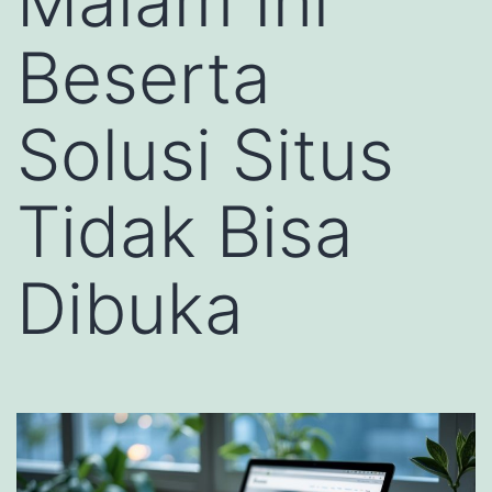
Malam Ini
Beserta
Solusi Situs
Tidak Bisa
Dibuka