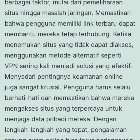
berbagai faktor, mulai dari pemeliharaan
situs hingga masalah jaringan. Memastikan
bahwa pengguna memiliki link terbaru dapat
membantu mereka tetap terhubung. Ketika
menemukan situs yang tidak dapat diakses,
menggunakan metode alternatif seperti
VPN sering kali menjadi solusi yang efektif.
Menyadari pentingnya keamanan online
juga sangat krusial. Pengguna harus selalu
berhati-hati dan memastikan bahwa mereka
mengakses situs yang terpercaya untuk
menjaga data pribadi mereka. Dengan
langkah-langkah yang tepat, pengalaman