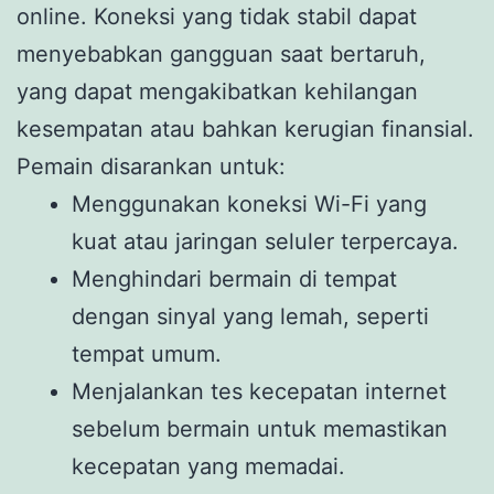
online. Koneksi yang tidak stabil dapat
menyebabkan gangguan saat bertaruh,
yang dapat mengakibatkan kehilangan
kesempatan atau bahkan kerugian finansial.
Pemain disarankan untuk:
Menggunakan koneksi Wi-Fi yang
kuat atau jaringan seluler terpercaya.
Menghindari bermain di tempat
dengan sinyal yang lemah, seperti
tempat umum.
Menjalankan tes kecepatan internet
sebelum bermain untuk memastikan
kecepatan yang memadai.