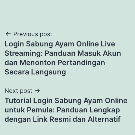
Post
Previous post
Login Sabung Ayam Online Live
navigation
Streaming: Panduan Masuk Akun
dan Menonton Pertandingan
Secara Langsung
Next post
Tutorial Login Sabung Ayam Online
untuk Pemula: Panduan Lengkap
dengan Link Resmi dan Alternatif