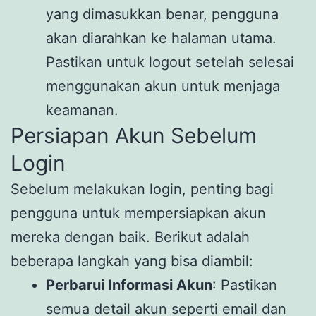
yang dimasukkan benar, pengguna
akan diarahkan ke halaman utama.
Pastikan untuk logout setelah selesai
menggunakan akun untuk menjaga
keamanan.
Persiapan Akun Sebelum
Login
Sebelum melakukan login, penting bagi
pengguna untuk mempersiapkan akun
mereka dengan baik. Berikut adalah
beberapa langkah yang bisa diambil:
Perbarui Informasi Akun
: Pastikan
semua detail akun seperti email dan