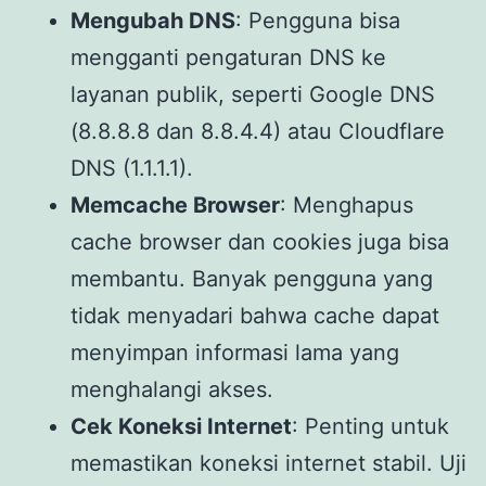
Mengubah DNS
: Pengguna bisa
mengganti pengaturan DNS ke
layanan publik, seperti Google DNS
(8.8.8.8 dan 8.8.4.4) atau Cloudflare
DNS (1.1.1.1).
Memcache Browser
: Menghapus
cache browser dan cookies juga bisa
membantu. Banyak pengguna yang
tidak menyadari bahwa cache dapat
menyimpan informasi lama yang
menghalangi akses.
Cek Koneksi Internet
: Penting untuk
memastikan koneksi internet stabil. Uji