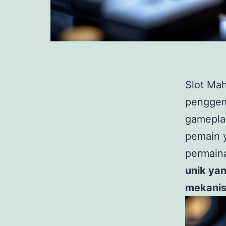
Slot Mah
penggem
gamepla
pemain y
permaina
unik ya
mekanis