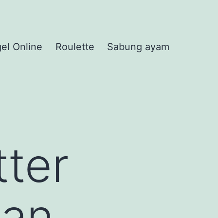
el Online
Roulette
Sabung ayam
tter
uan