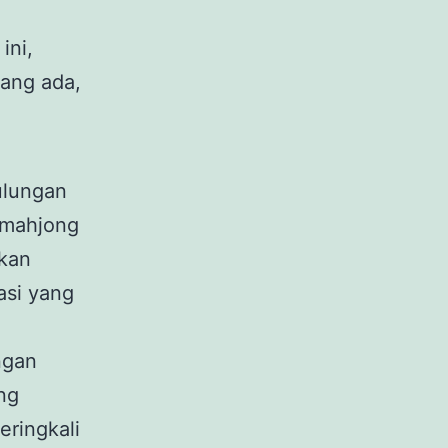
ini,
yang ada,
ulungan
 mahjong
kan
asi yang
ngan
ang
eringkali