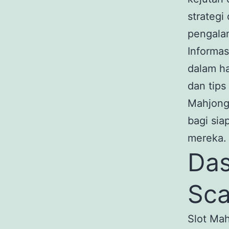
strategi
pengala
Informas
dalam ha
dan tips
Mahjong
bagi sia
mereka.
Das
Sca
Slot Ma