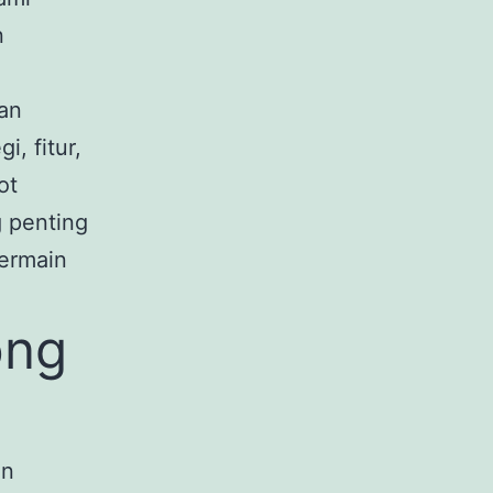
n
kan
, fitur,
ot
 penting
bermain
ong
an