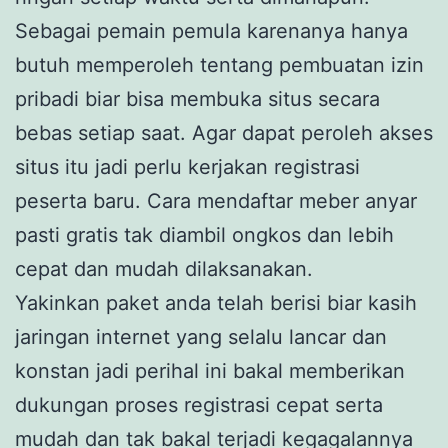
Sebagai pemain pemula karenanya hanya
butuh memperoleh tentang pembuatan izin
pribadi biar bisa membuka situs secara
bebas setiap saat. Agar dapat peroleh akses
situs itu jadi perlu kerjakan registrasi
peserta baru. Cara mendaftar meber anyar
pasti gratis tak diambil ongkos dan lebih
cepat dan mudah dilaksanakan.
Yakinkan paket anda telah berisi biar kasih
jaringan internet yang selalu lancar dan
konstan jadi perihal ini bakal memberikan
dukungan proses registrasi cepat serta
mudah dan tak bakal terjadi kegagalannya