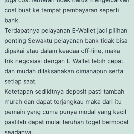
cost buat ke tempat pembayaran seperti
bank.
Terdapatnya pelayanan E-Wallet jadi pilihan
penting Sewaktu pelayanan bank tidak bisa
dipakai atau dalam keadaa off-line, maka
trik negosiasi dengan E-Wallet lebih cepat
dan mudah dilaksanakan dimanapun serta
setiap saat.
Ketetapan sedikitnya deposit pasti tambah
murah dan dapat terjangkau maka dari itu
pemain yang cuma punya modal yang kecil
pastilah dapat mulai taruhan togel bermodal
seadanya.