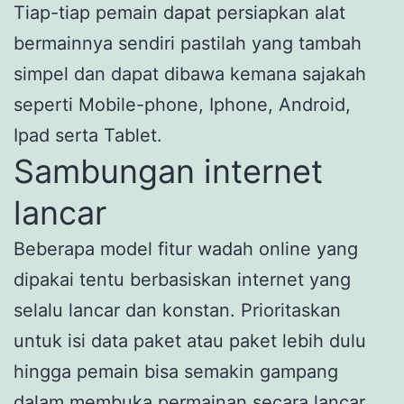
Tiap-tiap pemain dapat persiapkan alat
bermainnya sendiri pastilah yang tambah
simpel dan dapat dibawa kemana sajakah
seperti Mobile-phone, Iphone, Android,
Ipad serta Tablet.
Sambungan internet
lancar
Beberapa model fitur wadah online yang
dipakai tentu berbasiskan internet yang
selalu lancar dan konstan. Prioritaskan
untuk isi data paket atau paket lebih dulu
hingga pemain bisa semakin gampang
dalam membuka permainan secara lancar