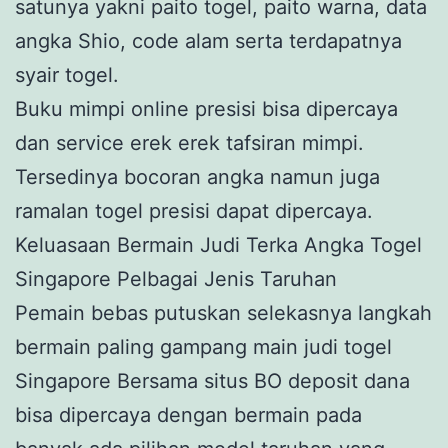
satunya yakni paito togel, paito warna, data
angka Shio, code alam serta terdapatnya
syair togel.
Buku mimpi online presisi bisa dipercaya
dan service erek erek tafsiran mimpi.
Tersedinya bocoran angka namun juga
ramalan togel presisi dapat dipercaya.
Keluasaan Bermain Judi Terka Angka Togel
Singapore Pelbagai Jenis Taruhan
Pemain bebas putuskan selekasnya langkah
bermain paling gampang main judi togel
Singapore Bersama situs BO deposit dana
bisa dipercaya dengan bermain pada