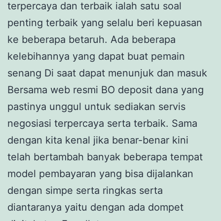
terpercaya dan terbaik ialah satu soal
penting terbaik yang selalu beri kepuasan
ke beberapa betaruh. Ada beberapa
kelebihannya yang dapat buat pemain
senang Di saat dapat menunjuk dan masuk
Bersama web resmi BO deposit dana yang
pastinya unggul untuk sediakan servis
negosiasi terpercaya serta terbaik. Sama
dengan kita kenal jika benar-benar kini
telah bertambah banyak beberapa tempat
model pembayaran yang bisa dijalankan
dengan simpe serta ringkas serta
diantaranya yaitu dengan ada dompet