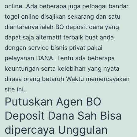
online. Ada beberapa juga pelbagai bandar
togel online disajikan sekarang dan satu
diantaranya ialah BO deposit dana yang
dapat saja alternatif terbaik buat anda
dengan service bisnis privat pakai
pelayanan DANA. Tentu ada beberapa
keuntungan serta kelebihan yang nyata
dirasa orang betaruh Waktu memercayakan
site ini.
Putuskan Agen BO
Deposit Dana Sah Bisa
dipercaya Unggulan