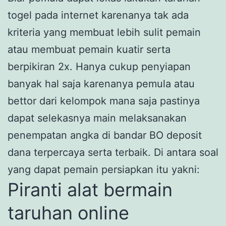
togel pada internet karenanya tak ada
kriteria yang membuat lebih sulit pemain
atau membuat pemain kuatir serta
berpikiran 2x. Hanya cukup penyiapan
banyak hal saja karenanya pemula atau
bettor dari kelompok mana saja pastinya
dapat selekasnya main melaksanakan
penempatan angka di bandar BO deposit
dana terpercaya serta terbaik. Di antara soal
yang dapat pemain persiapkan itu yakni:
Piranti alat bermain
taruhan online