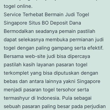
togel online.
Service Terhebat Bermain Judi Togel
Singapore Situs BO Deposit Dana
Bermodalkan seadanya pemain pastilah
dapat selekasnya membuka permianan judi
togel dengan paling gampang serta efektif.
Bersama web-site judi bisa dipercaya
pastilah kasih layanan pasaran togel
terkomplet yang bisa diputuskan dengan
bebas dan antara lainnya yakni Singapore
menjadi pasaran togel tersohor serta
termashyur di Indonesia. Pula sebagai
sebuah pasaran paling besar pada perjudian