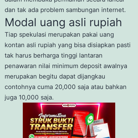
dan tak ada problem sambungan internet.
Modal uang asli rupiah
Tiap spekulasi merupakan pakai uang
kontan asli rupiah yang bisa disiapkan pasti
tak harus berharga tinggi lantaran
penawaran nilai minimum deposit awalnya
merupakan begitu dapat dijangkau
contohnya cuma 20,000 saja atau bahkan
juga 10,000 saja.