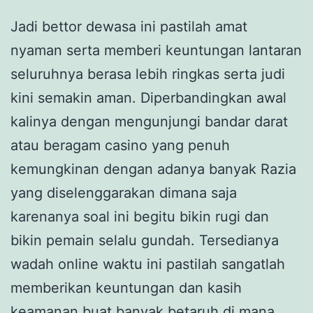
Jadi bettor dewasa ini pastilah amat
nyaman serta memberi keuntungan lantaran
seluruhnya berasa lebih ringkas serta judi
kini semakin aman. Diperbandingkan awal
kalinya dengan mengunjungi bandar darat
atau beragam casino yang penuh
kemungkinan dengan adanya banyak Razia
yang diselenggarakan dimana saja
karenanya soal ini begitu bikin rugi dan
bikin pemain selalu gundah. Tersedianya
wadah online waktu ini pastilah sangatlah
memberikan keuntungan dan kasih
keamanan buat banyak betaruh di mana