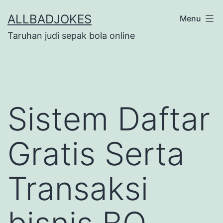
Skip
ALLBADJOKES
Menu
to
Taruhan judi sepak bola online
content
Sistem Daftar
Gratis Serta
Transaksi