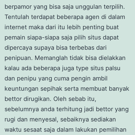
berpamor yang bisa saja unggulan terpilih.
Tentulah terdapat beberapa agen di dalam
internet maka dari itu lebih penting buat
pemain siapa-siapa saja pilih situs dapat
dipercaya supaya bisa terbebas dari
penipuan. Memanglah tidak bisa dielakkan
kalau ada beberapa juga type situs palsu
dan penipu yang cuma pengin ambil
keuntungan sepihak serta membuat banyak
bettor dirugikan. Oleh sebab itu,
sebelumnya anda terhitung jadi bettor yang
rugi dan menyesal, sebaiknya sediakan
waktu sesaat saja dalam lakukan pemilihan