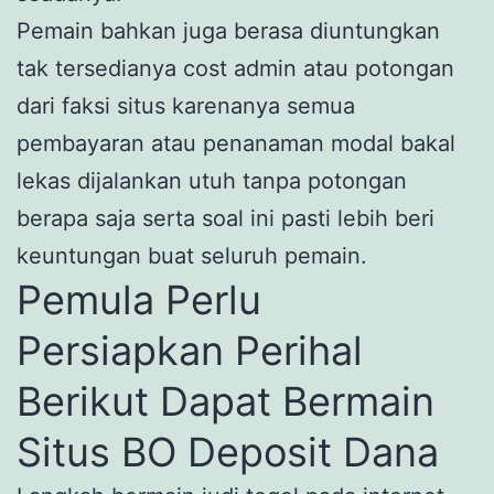
Pemain bahkan juga berasa diuntungkan
tak tersedianya cost admin atau potongan
dari faksi situs karenanya semua
pembayaran atau penanaman modal bakal
lekas dijalankan utuh tanpa potongan
berapa saja serta soal ini pasti lebih beri
keuntungan buat seluruh pemain.
Pemula Perlu
Persiapkan Perihal
Berikut Dapat Bermain
Situs BO Deposit Dana