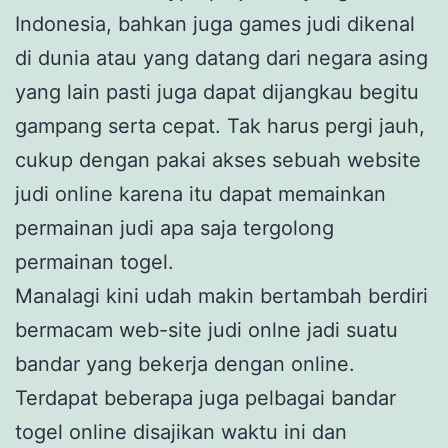
Indonesia, bahkan juga games judi dikenal
di dunia atau yang datang dari negara asing
yang lain pasti juga dapat dijangkau begitu
gampang serta cepat. Tak harus pergi jauh,
cukup dengan pakai akses sebuah website
judi online karena itu dapat memainkan
permainan judi apa saja tergolong
permainan togel.
Manalagi kini udah makin bertambah berdiri
bermacam web-site judi onlne jadi suatu
bandar yang bekerja dengan online.
Terdapat beberapa juga pelbagai bandar
togel online disajikan waktu ini dan