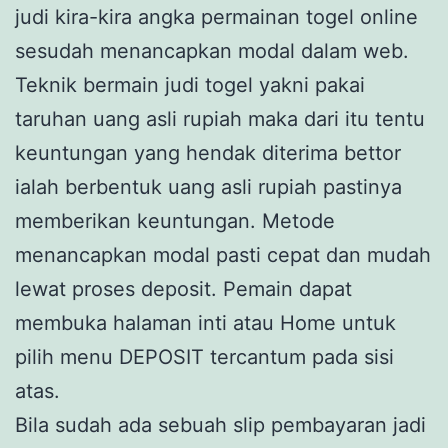
judi kira-kira angka permainan togel online
sesudah menancapkan modal dalam web.
Teknik bermain judi togel yakni pakai
taruhan uang asli rupiah maka dari itu tentu
keuntungan yang hendak diterima bettor
ialah berbentuk uang asli rupiah pastinya
memberikan keuntungan. Metode
menancapkan modal pasti cepat dan mudah
lewat proses deposit. Pemain dapat
membuka halaman inti atau Home untuk
pilih menu DEPOSIT tercantum pada sisi
atas.
Bila sudah ada sebuah slip pembayaran jadi