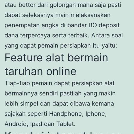
atau bettor dari golongan mana saja pasti
dapat selekasnya main melaksanakan
penempatan angka di bandar BO deposit
dana terpercaya serta terbaik. Antara soal
yang dapat pemain persiapkan itu yaitu:
Feature alat bermain
taruhan online
Tiap-tiap pemain dapat persiapkan alat
bermainnya sendiri pastilah yang makin
lebih simpel dan dapat dibawa kemana
sajakah seperti Handphone, Iphone,
Android, Ipad dan Tablet.