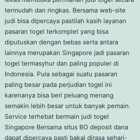
termudah dan ringkas. Bersama web-site
judi bisa dipercaya pastilah kasih layanan
pasaran togel terkomplet yang bisa
diputuskan dengan bebas serta antara
lainnya merupakan Singapore jadi pasaran
togel termasyhur dan paling populer di
Indonesia. Pula sebagai suatu pasaran
paling besar pada perjudian togel ini
karenanya bisa beri peluang menang
semakin lebih besar untuk banyak pemain.
Service terhebat bermain judi togel
Singapore Bersama situs BO deposit dana
dapat dipercaya pasti bakal dirasa sehari-