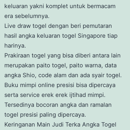
keluaran yakni komplet untuk bermacam
era sebelumnya.
Live draw togel dengan beri pemutaran
hasil angka keluaran togel Singapore tiap
harinya.
Prakiraan togel yang bisa diberi antara lain
merupakan paito togel, paito warna, data
angka Shio, code alam dan ada syair togel.
Buku mimpi online presisi bisa dipercaya
serta service erek erek ijtihad mimpi.
Tersedinya bocoran angka dan ramalan
togel presisi paling dipercaya.
Keringanan Main Judi Terka Angka Togel