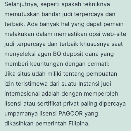
Selanjutnya, seperti apakah tekniknya
memutuskan bandar judi terpercaya dan
terbaik. Ada banyak hal yang dapat pemain
melakukan dalam memastikan opsi web-site
judi terpercaya dan terbaik khususnya saat
menyeleksi agen BO deposit dana yang
memberi keuntungan dengan cermati:
Jika situs udah miliki tentang pembuatan
izin teristimewa dari suatu Instansi judi
internasional adalah dengan memperoleh
lisensi atau sertifikat privat paling dipercaya
umpamanya lisensi PAGCOR yang
dikasihkan pemerintah Filipina.