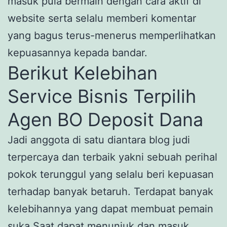
masuk pula bermain dengan cara aktif di
website serta selalu memberi komentar
yang bagus terus-menerus memperlihatkan
kepuasannya kepada bandar.
Berikut Kelebihan
Service Bisnis Terpilih
Agen BO Deposit Dana
Jadi anggota di satu diantara blog judi
terpercaya dan terbaik yakni sebuah perihal
pokok terunggul yang selalu beri kepuasan
terhadap banyak betaruh. Terdapat banyak
kelebihannya yang dapat membuat pemain
suka Saat dapat menunjuk dan masuk