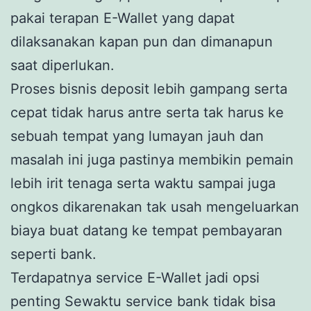
pakai terapan E-Wallet yang dapat
dilaksanakan kapan pun dan dimanapun
saat diperlukan.
Proses bisnis deposit lebih gampang serta
cepat tidak harus antre serta tak harus ke
sebuah tempat yang lumayan jauh dan
masalah ini juga pastinya membikin pemain
lebih irit tenaga serta waktu sampai juga
ongkos dikarenakan tak usah mengeluarkan
biaya buat datang ke tempat pembayaran
seperti bank.
Terdapatnya service E-Wallet jadi opsi
penting Sewaktu service bank tidak bisa