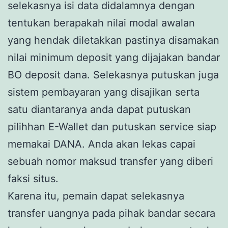
selekasnya isi data didalamnya dengan
tentukan berapakah nilai modal awalan
yang hendak diletakkan pastinya disamakan
nilai minimum deposit yang dijajakan bandar
BO deposit dana. Selekasnya putuskan juga
sistem pembayaran yang disajikan serta
satu diantaranya anda dapat putuskan
pilihhan E-Wallet dan putuskan service siap
memakai DANA. Anda akan lekas capai
sebuah nomor maksud transfer yang diberi
faksi situs.
Karena itu, pemain dapat selekasnya
transfer uangnya pada pihak bandar secara