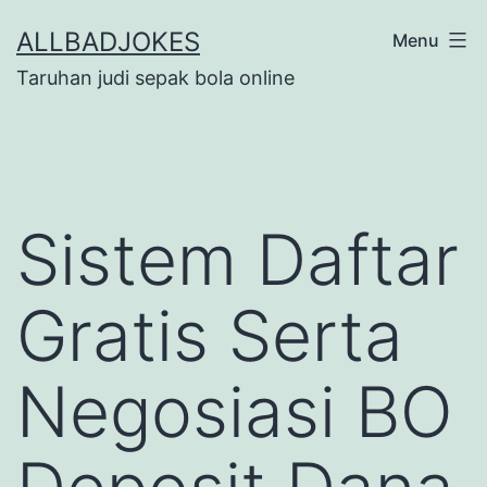
Skip
ALLBADJOKES
Menu
to
Taruhan judi sepak bola online
content
Sistem Daftar
Gratis Serta
Negosiasi BO