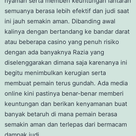
nyaman serta memberi keuntungan lantaran
semuanya berasa lebih efektif dan judi saat
ini jauh semakin aman. Dibanding awal
kalinya dengan bertandang ke bandar darat
atau beberapa casino yang penuh risiko
dengan ada banyaknya Razia yang
diselenggarakan dimana saja karenanya ini
begitu menimbulkan kerugian serta
membuat pemain terus gundah. Ada media
online kini pastinya benar-benar memberi
keuntungan dan berikan kenyamanan buat
banyak betaruh di mana pemain berasa
semakin aman dan terlepas dari bermacam
dampak judi.