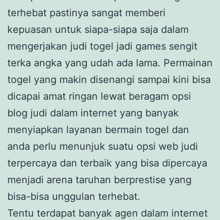
terhebat pastinya sangat memberi
kepuasan untuk siapa-siapa saja dalam
mengerjakan judi togel jadi games sengit
terka angka yang udah ada lama. Permainan
togel yang makin disenangi sampai kini bisa
dicapai amat ringan lewat beragam opsi
blog judi dalam internet yang banyak
menyiapkan layanan bermain togel dan
anda perlu menunjuk suatu opsi web judi
terpercaya dan terbaik yang bisa dipercaya
menjadi arena taruhan berprestise yang
bisa-bisa unggulan terhebat.
Tentu terdapat banyak agen dalam internet