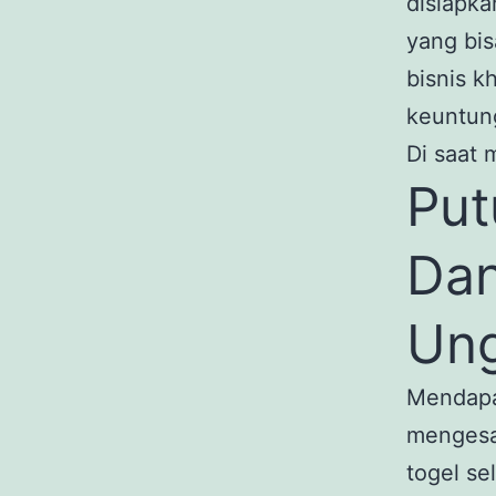
disiapka
yang bis
bisnis k
keuntung
Di saat 
Put
Dan
Ung
Mendapat
mengesa
togel s