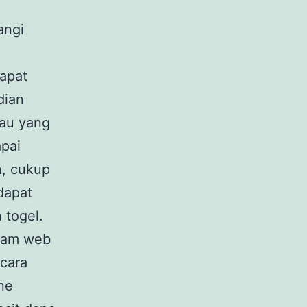
angi
dapat
dian
tau yang
apai
h, cukup
dapat
 togel.
agam web
 cara
ne