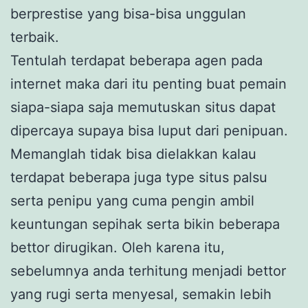
berprestise yang bisa-bisa unggulan
terbaik.
Tentulah terdapat beberapa agen pada
internet maka dari itu penting buat pemain
siapa-siapa saja memutuskan situs dapat
dipercaya supaya bisa luput dari penipuan.
Memanglah tidak bisa dielakkan kalau
terdapat beberapa juga type situs palsu
serta penipu yang cuma pengin ambil
keuntungan sepihak serta bikin beberapa
bettor dirugikan. Oleh karena itu,
sebelumnya anda terhitung menjadi bettor
yang rugi serta menyesal, semakin lebih