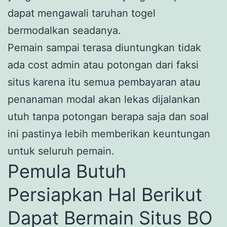
dapat mengawali taruhan togel
bermodalkan seadanya.
Pemain sampai terasa diuntungkan tidak
ada cost admin atau potongan dari faksi
situs karena itu semua pembayaran atau
penanaman modal akan lekas dijalankan
utuh tanpa potongan berapa saja dan soal
ini pastinya lebih memberikan keuntungan
untuk seluruh pemain.
Pemula Butuh
Persiapkan Hal Berikut
Dapat Bermain Situs BO