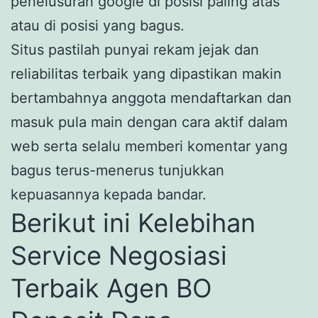
penelusuran google di posisi paling atas
atau di posisi yang bagus.
Situs pastilah punyai rekam jejak dan
reliabilitas terbaik yang dipastikan makin
bertambahnya anggota mendaftarkan dan
masuk pula main dengan cara aktif dalam
web serta selalu memberi komentar yang
bagus terus-menerus tunjukkan
kepuasannya kepada bandar.
Berikut ini Kelebihan
Service Negosiasi
Terbaik Agen BO