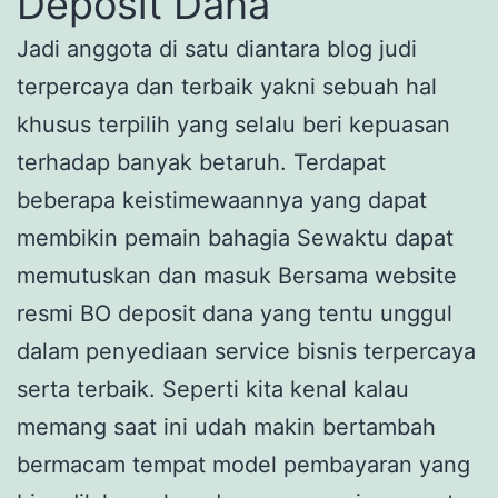
Deposit Dana
Jadi anggota di satu diantara blog judi
terpercaya dan terbaik yakni sebuah hal
khusus terpilih yang selalu beri kepuasan
terhadap banyak betaruh. Terdapat
beberapa keistimewaannya yang dapat
membikin pemain bahagia Sewaktu dapat
memutuskan dan masuk Bersama website
resmi BO deposit dana yang tentu unggul
dalam penyediaan service bisnis terpercaya
serta terbaik. Seperti kita kenal kalau
memang saat ini udah makin bertambah
bermacam tempat model pembayaran yang