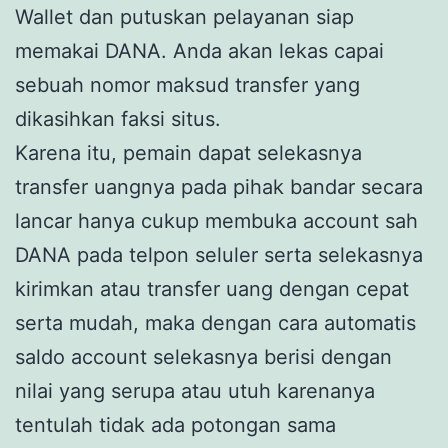
Wallet dan putuskan pelayanan siap
memakai DANA. Anda akan lekas capai
sebuah nomor maksud transfer yang
dikasihkan faksi situs.
Karena itu, pemain dapat selekasnya
transfer uangnya pada pihak bandar secara
lancar hanya cukup membuka account sah
DANA pada telpon seluler serta selekasnya
kirimkan atau transfer uang dengan cepat
serta mudah, maka dengan cara automatis
saldo account selekasnya berisi dengan
nilai yang serupa atau utuh karenanya
tentulah tidak ada potongan sama