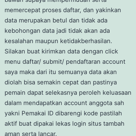
memercepat proses daftar, dan yakinkan
data merupakan betul dan tidak ada
kebohongan data jadi tidak akan ada
kesalahan maupun ketidakberhasilan.
Silakan buat kirimkan data dengan click
menu daftar/ submit/ pendaftaran account
saya maka dari itu semuanya data akan
diolah bisa semakin cepat dan pastinya
pemain dapat selekasnya peroleh keluasaan
dalam mendapatkan account anggota sah
yakni Pemakai ID dibarengi kode pastilah
aktif buat dipakai lekas login situs tambah
aman serta lancar.