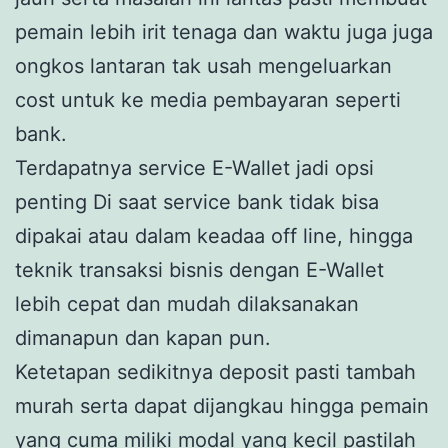
pemain lebih irit tenaga dan waktu juga juga
ongkos lantaran tak usah mengeluarkan
cost untuk ke media pembayaran seperti
bank.
Terdapatnya service E-Wallet jadi opsi
penting Di saat service bank tidak bisa
dipakai atau dalam keadaa off line, hingga
teknik transaksi bisnis dengan E-Wallet
lebih cepat dan mudah dilaksanakan
dimanapun dan kapan pun.
Ketetapan sedikitnya deposit pasti tambah
murah serta dapat dijangkau hingga pemain
yang cuma miliki modal yang kecil pastilah