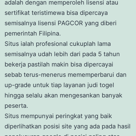
adalah dengan memperoleh lisensi atau
sertifikat teristimewa bisa dipercaya
semisalnya lisensi PAGCOR yang diberi
pemerintah Filipina.
Situs ialah profesional cukuplah lama
semisalnya udah lebih dari pada 5 tahun
bekerja pastilah makin bisa dipercayai
sebab terus-menerus mememperbarui dan
up-grade untuk tiap layanan judi togel
hingga selalu akan mengesankan banyak
peserta.
Situs mempunyai peringkat yang baik
diperlihatkan posisi site yang ada pada hasil