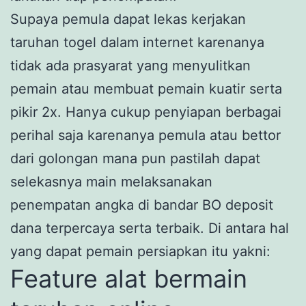
Supaya pemula dapat lekas kerjakan
taruhan togel dalam internet karenanya
tidak ada prasyarat yang menyulitkan
pemain atau membuat pemain kuatir serta
pikir 2x. Hanya cukup penyiapan berbagai
perihal saja karenanya pemula atau bettor
dari golongan mana pun pastilah dapat
selekasnya main melaksanakan
penempatan angka di bandar BO deposit
dana terpercaya serta terbaik. Di antara hal
yang dapat pemain persiapkan itu yakni:
Feature alat bermain