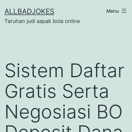
Skip
ALLBADJOKES
Menu
to
Taruhan judi sepak bola online
content
Sistem Daftar
Gratis Serta
Negosiasi BO