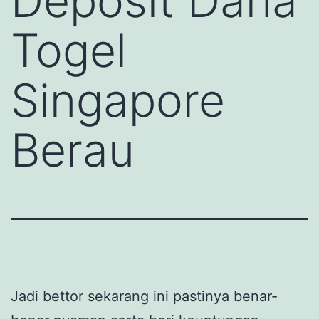
Deposit Dana
Togel
Singapore
Berau
Jadi bettor sekarang ini pastinya benar-