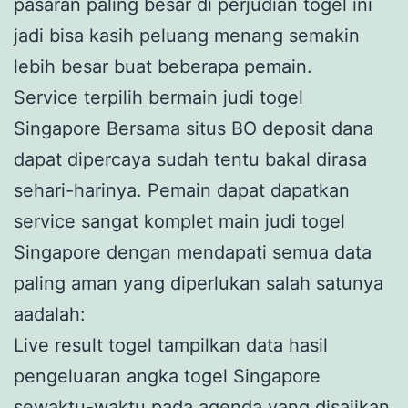
pasaran paling besar di perjudian togel ini
jadi bisa kasih peluang menang semakin
lebih besar buat beberapa pemain.
Service terpilih bermain judi togel
Singapore Bersama situs BO deposit dana
dapat dipercaya sudah tentu bakal dirasa
sehari-harinya. Pemain dapat dapatkan
service sangat komplet main judi togel
Singapore dengan mendapati semua data
paling aman yang diperlukan salah satunya
aadalah:
Live result togel tampilkan data hasil
pengeluaran angka togel Singapore
sewaktu-waktu pada agenda yang disajikan