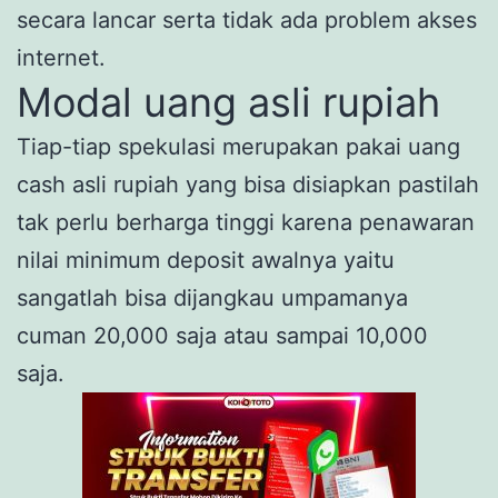
secara lancar serta tidak ada problem akses
internet.
Modal uang asli rupiah
Tiap-tiap spekulasi merupakan pakai uang
cash asli rupiah yang bisa disiapkan pastilah
tak perlu berharga tinggi karena penawaran
nilai minimum deposit awalnya yaitu
sangatlah bisa dijangkau umpamanya
cuman 20,000 saja atau sampai 10,000
saja.