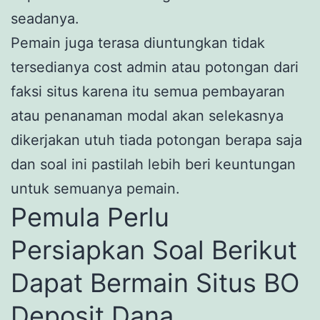
seadanya.
Pemain juga terasa diuntungkan tidak
tersedianya cost admin atau potongan dari
faksi situs karena itu semua pembayaran
atau penanaman modal akan selekasnya
dikerjakan utuh tiada potongan berapa saja
dan soal ini pastilah lebih beri keuntungan
untuk semuanya pemain.
Pemula Perlu
Persiapkan Soal Berikut
Dapat Bermain Situs BO
Deposit Dana