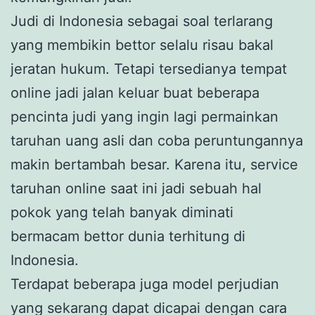
Judi di Indonesia sebagai soal terlarang
yang membikin bettor selalu risau bakal
jeratan hukum. Tetapi tersedianya tempat
online jadi jalan keluar buat beberapa
pencinta judi yang ingin lagi permainkan
taruhan uang asli dan coba peruntungannya
makin bertambah besar. Karena itu, service
taruhan online saat ini jadi sebuah hal
pokok yang telah banyak diminati
bermacam bettor dunia terhitung di
Indonesia.
Terdapat beberapa juga model perjudian
yang sekarang dapat dicapai dengan cara