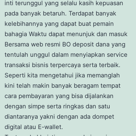
inti terunggul yang selalu kasih kepuasan
pada banyak betaruh. Terdapat banyak
kelebihannya yang dapat buat pemain
bahagia Waktu dapat menunjuk dan masuk
Bersama web resmi BO deposit dana yang
tentulah unggul dalam menyiapkan service
transaksi bisnis terpercaya serta terbaik.
Seperti kita mengetahui jika memanglah
kini telah makin banyak beragam tempat
cara pembayaran yang bisa dijalankan
dengan simpe serta ringkas dan satu
diantaranya yakni dengan ada dompet
digital atau E-wallet.