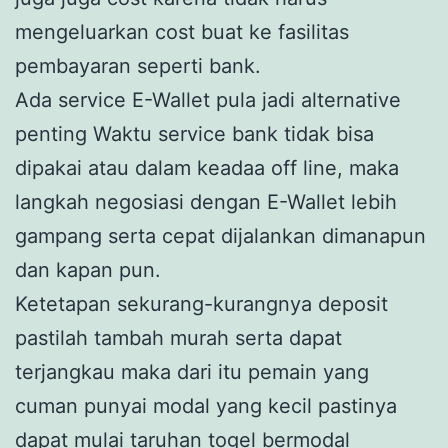
mengeluarkan cost buat ke fasilitas
pembayaran seperti bank.
Ada service E-Wallet pula jadi alternative
penting Waktu service bank tidak bisa
dipakai atau dalam keadaa off line, maka
langkah negosiasi dengan E-Wallet lebih
gampang serta cepat dijalankan dimanapun
dan kapan pun.
Ketetapan sekurang-kurangnya deposit
pastilah tambah murah serta dapat
terjangkau maka dari itu pemain yang
cuman punyai modal yang kecil pastinya
dapat mulai taruhan togel bermodal