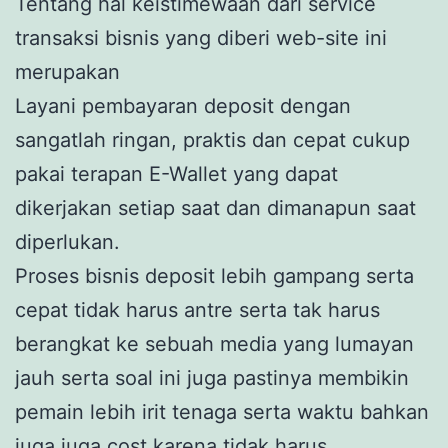
Tentang hal keistimewaan dari service
transaksi bisnis yang diberi web-site ini
merupakan
Layani pembayaran deposit dengan
sangatlah ringan, praktis dan cepat cukup
pakai terapan E-Wallet yang dapat
dikerjakan setiap saat dan dimanapun saat
diperlukan.
Proses bisnis deposit lebih gampang serta
cepat tidak harus antre serta tak harus
berangkat ke sebuah media yang lumayan
jauh serta soal ini juga pastinya membikin
pemain lebih irit tenaga serta waktu bahkan
juga juga cost karena tidak harus