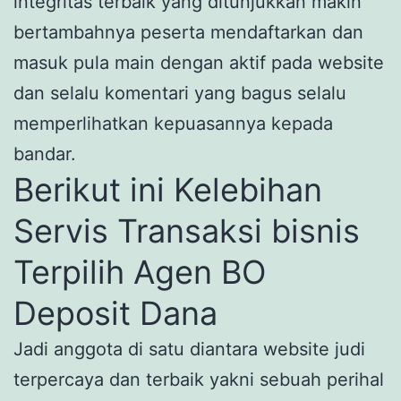
integritas terbaik yang ditunjukkan makin
bertambahnya peserta mendaftarkan dan
masuk pula main dengan aktif pada website
dan selalu komentari yang bagus selalu
memperlihatkan kepuasannya kepada
bandar.
Berikut ini Kelebihan
Servis Transaksi bisnis
Terpilih Agen BO
Deposit Dana
Jadi anggota di satu diantara website judi
terpercaya dan terbaik yakni sebuah perihal