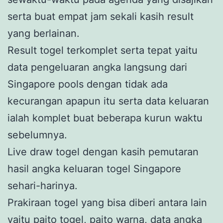
serta buat empat jam sekali kasih result
yang berlainan.
Result togel terkomplet serta tepat yaitu
data pengeluaran angka langsung dari
Singapore pools dengan tidak ada
kecurangan apapun itu serta data keluaran
ialah komplet buat beberapa kurun waktu
sebelumnya.
Live draw togel dengan kasih pemutaran
hasil angka keluaran togel Singapore
sehari-harinya.
Prakiraan togel yang bisa diberi antara lain
yaitu paito togel, paito warna, data angka