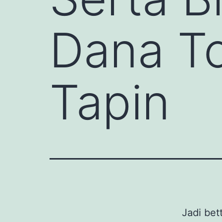
Dana To
Tapin
Jadi bet