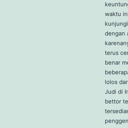
keuntung
waktu in
kunjungi
dengan 
karenany
terus ce
benar m
beberap
lolos da
Judi di 
bettor t
tersedia
penggema