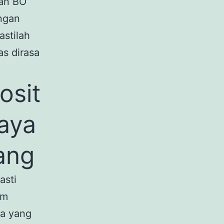
kan BO
engan
astilah
as dirasa
osit
aya
ang
asti
am
ka yang