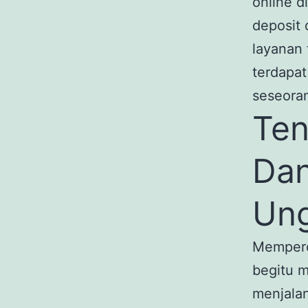
online d
deposit 
layanan 
terdapat
seseoran
Ten
Dan
Ung
Memperol
begitu m
menjalan