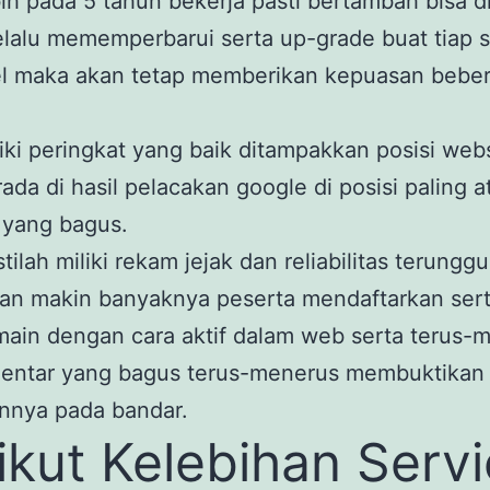
bih pada 5 tahun bekerja pasti bertambah bisa d
lalu mememperbarui serta up-grade buat tiap s
gel maka akan tetap memberikan kepuasan bebe
.
liki peringkat yang baik ditampakkan posisi web
ada di hasil pelacakan google di posisi paling a
i yang bagus.
tilah miliki rekam jejak dan reliabilitas terungg
kan makin banyaknya peserta mendaftarkan ser
ain dengan cara aktif dalam web serta terus-
mentar yang bagus terus-menerus membuktikan
nnya pada bandar.
ikut Kelebihan Serv