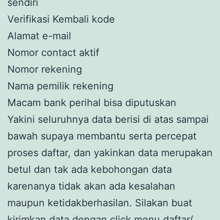
sendiri
Verifikasi Kembali kode
Alamat e-mail
Nomor contact aktif
Nomor rekening
Nama pemilik rekening
Macam bank perihal bisa diputuskan
Yakini seluruhnya data berisi di atas sampai
bawah supaya membantu serta percepat
proses daftar, dan yakinkan data merupakan
betul dan tak ada kebohongan data
karenanya tidak akan ada kesalahan
maupun ketidakberhasilan. Silakan buat
kirimkan data dengan click menu daftar/