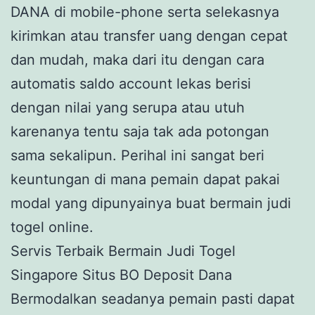
DANA di mobile-phone serta selekasnya
kirimkan atau transfer uang dengan cepat
dan mudah, maka dari itu dengan cara
automatis saldo account lekas berisi
dengan nilai yang serupa atau utuh
karenanya tentu saja tak ada potongan
sama sekalipun. Perihal ini sangat beri
keuntungan di mana pemain dapat pakai
modal yang dipunyainya buat bermain judi
togel online.
Servis Terbaik Bermain Judi Togel
Singapore Situs BO Deposit Dana
Bermodalkan seadanya pemain pasti dapat