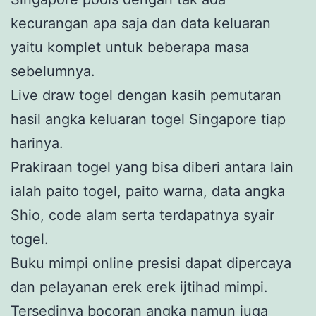
kecurangan apa saja dan data keluaran
yaitu komplet untuk beberapa masa
sebelumnya.
Live draw togel dengan kasih pemutaran
hasil angka keluaran togel Singapore tiap
harinya.
Prakiraan togel yang bisa diberi antara lain
ialah paito togel, paito warna, data angka
Shio, code alam serta terdapatnya syair
togel.
Buku mimpi online presisi dapat dipercaya
dan pelayanan erek erek ijtihad mimpi.
Tersedinya bocoran angka namun juga