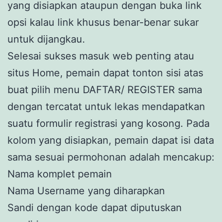
yang disiapkan ataupun dengan buka link
opsi kalau link khusus benar-benar sukar
untuk dijangkau.
Selesai sukses masuk web penting atau
situs Home, pemain dapat tonton sisi atas
buat pilih menu DAFTAR/ REGISTER sama
dengan tercatat untuk lekas mendapatkan
suatu formulir registrasi yang kosong. Pada
kolom yang disiapkan, pemain dapat isi data
sama sesuai permohonan adalah mencakup:
Nama komplet pemain
Nama Username yang diharapkan
Sandi dengan kode dapat diputuskan