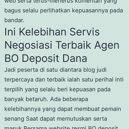
web serta terus-menerus komentari yang
bagus selalu perlihatkan kepuasannya pada
bandar.
Ini Kelebihan Servis
Negosiasi Terbaik Agen
BO Deposit Dana
Jadi peserta di satu diantara blog judi
terpercaya dan terbaik ialah satu perihal inti
terpilih yang selalu beri kepuasan pada
banyak betaruh. Ada beberapa
kelebihannya yang dapat membuat pemain
senang Saat dapat memutuskan serta
masuk Bersama website resmi BO deposit