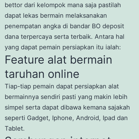
bettor dari kelompok mana saja pastilah
dapat lekas bermain melaksanakan
penempatan angka di bandar BO deposit
dana terpercaya serta terbaik. Antara hal
yang dapat pemain persiapkan itu ialah:
Feature alat bermain
taruhan online
Tiap-tiap pemain dapat persiapkan alat
bermainnya sendiri pasti yang makin lebih
simpel serta dapat dibawa kemana sajakah
seperti Gadget, Iphone, Android, Ipad dan
Tablet.