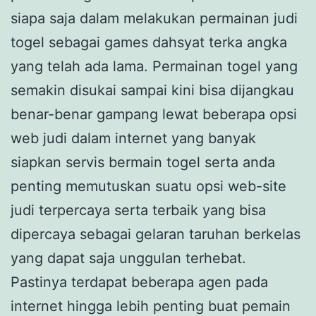
siapa saja dalam melakukan permainan judi
togel sebagai games dahsyat terka angka
yang telah ada lama. Permainan togel yang
semakin disukai sampai kini bisa dijangkau
benar-benar gampang lewat beberapa opsi
web judi dalam internet yang banyak
siapkan servis bermain togel serta anda
penting memutuskan suatu opsi web-site
judi terpercaya serta terbaik yang bisa
dipercaya sebagai gelaran taruhan berkelas
yang dapat saja unggulan terhebat.
Pastinya terdapat beberapa agen pada
internet hingga lebih penting buat pemain