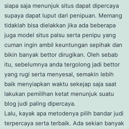
siapa saja menunjuk situs dapat dipercaya
supaya dapat luput dari penipuan. Memang
tidaklah bisa dielakkan jika ada beberapa
juga model situs palsu serta penipu yang
cuman ingin ambil keuntungan sepihak dan
bikin banyak bettor dirugikan. Oleh sebab
itu, sebelumnya anda tergolong jadi bettor
yang rugi serta menyesal, semakin lebih
baik menyiapkan waktu sekejap saja saat
lakukan pemilihan ketat menunjuk suatu
blog judi paling dipercaya.
Lalu, kayak apa metodenya pilih bandar judi
terpercaya serta terbaik. Ada sekian banyak