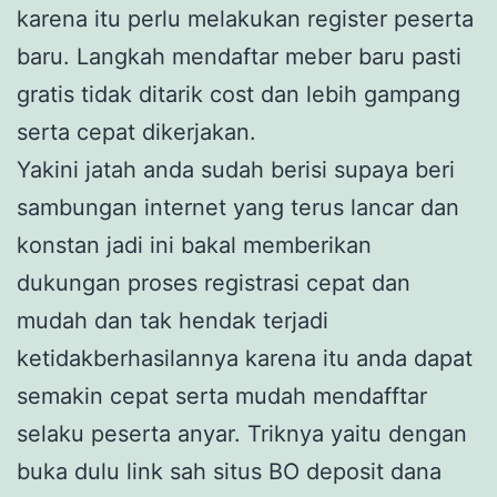
karena itu perlu melakukan register peserta
baru. Langkah mendaftar meber baru pasti
gratis tidak ditarik cost dan lebih gampang
serta cepat dikerjakan.
Yakini jatah anda sudah berisi supaya beri
sambungan internet yang terus lancar dan
konstan jadi ini bakal memberikan
dukungan proses registrasi cepat dan
mudah dan tak hendak terjadi
ketidakberhasilannya karena itu anda dapat
semakin cepat serta mudah mendafftar
selaku peserta anyar. Triknya yaitu dengan
buka dulu link sah situs BO deposit dana