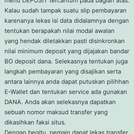
menu DEPOSIT tercantum pada bagian atas.
Kalau sudah tampak suatu slip pembayaran
karenanya lekas isi data didalamnya dengan
tentukan berapakah nilai modal awalan
yang hendak diletakkan pasti disinkronkan
nilai minimum deposit yang dijajakan bandar
BO deposit dana. Selekasnya tentukan juga
langkah pembayaran yang disajikan serta
antara lainnya anda dapat putuskan pilihhan
E-Wallet dan tentukan service ada gunakan
DANA. Anda akan selekasnya dapatkan
sebuah nomor maksud transfer yang
dikasihkan faksi situs.
Dengan begitu, pemain dapat lekas transfer