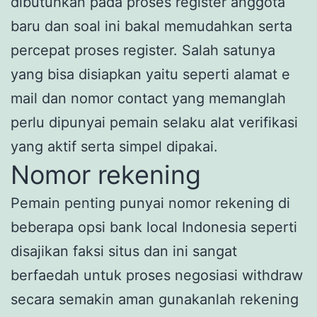
dibutuhkan pada proses register anggota
baru dan soal ini bakal memudahkan serta
percepat proses register. Salah satunya
yang bisa disiapkan yaitu seperti alamat e
mail dan nomor contact yang memanglah
perlu dipunyai pemain selaku alat verifikasi
yang aktif serta simpel dipakai.
Nomor rekening
Pemain penting punyai nomor rekening di
beberapa opsi bank local Indonesia seperti
disajikan faksi situs dan ini sangat
berfaedah untuk proses negosiasi withdraw
secara semakin aman gunakanlah rekening