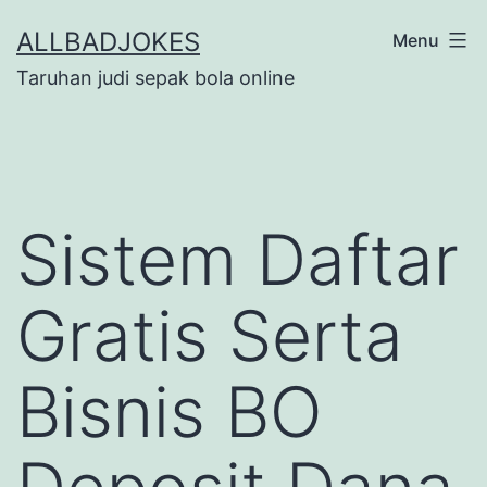
Skip
ALLBADJOKES
Menu
to
Taruhan judi sepak bola online
content
Sistem Daftar
Gratis Serta
Bisnis BO