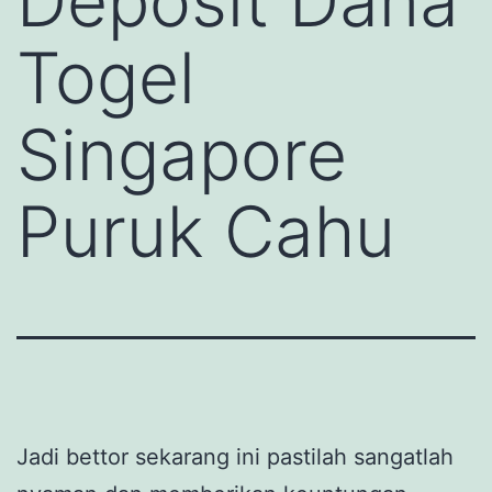
Deposit Dana
Togel
Singapore
Puruk Cahu
Jadi bettor sekarang ini pastilah sangatlah