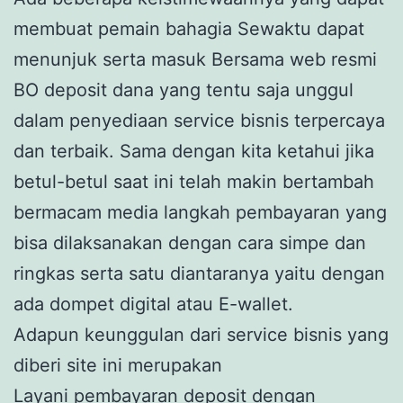
membuat pemain bahagia Sewaktu dapat
menunjuk serta masuk Bersama web resmi
BO deposit dana yang tentu saja unggul
dalam penyediaan service bisnis terpercaya
dan terbaik. Sama dengan kita ketahui jika
betul-betul saat ini telah makin bertambah
bermacam media langkah pembayaran yang
bisa dilaksanakan dengan cara simpe dan
ringkas serta satu diantaranya yaitu dengan
ada dompet digital atau E-wallet.
Adapun keunggulan dari service bisnis yang
diberi site ini merupakan
Layani pembayaran deposit dengan