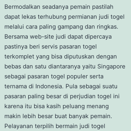
Bermodalkan seadanya pemain pastilah
dapat lekas terhubung permianan judi togel
melalui cara paling gampang dan ringkas.
Bersama web-site judi dapat dipercaya
pastinya beri servis pasaran togel
terkomplet yang bisa diputuskan dengan
bebas dan satu diantaranya yaitu Singapore
sebagai pasaran togel populer serta
ternama di Indonesia. Pula sebagai suatu
pasaran paling besar di perjudian togel ini
karena itu bisa kasih peluang menang
makin lebih besar buat banyak pemain.
Pelayanan terpilih bermain judi togel