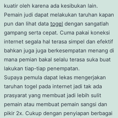
kuatir oleh karena ada kesibukan lain.
Pemain judi dapat melakukan taruhan kapan
pun dan lihat data
togel
dengan sangatlah
gampang serta cepat. Cuma pakai koneksi
internet segala hal terasa simpel dan efektif
bahkan juga juga berkesempatan menang di
mana pemian bakal selalu terasa suka buat
lakukan tiap-tiap penempatan.
Supaya pemula dapat lekas mengerjakan
taruhan togel pada internet jadi tak ada
prasyarat yang membuat jadi lebih sulit
pemain atau membuat pemain sangsi dan
pikir 2x. Cukup dengan penyiapan berbagai