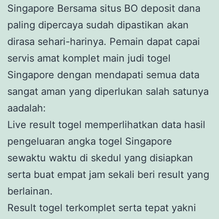
Singapore Bersama situs BO deposit dana
paling dipercaya sudah dipastikan akan
dirasa sehari-harinya. Pemain dapat capai
servis amat komplet main judi togel
Singapore dengan mendapati semua data
sangat aman yang diperlukan salah satunya
aadalah:
Live result togel memperlihatkan data hasil
pengeluaran angka togel Singapore
sewaktu waktu di skedul yang disiapkan
serta buat empat jam sekali beri result yang
berlainan.
Result togel terkomplet serta tepat yakni