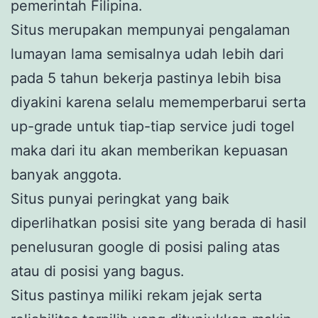
pemerintah Filipina.
Situs merupakan mempunyai pengalaman
lumayan lama semisalnya udah lebih dari
pada 5 tahun bekerja pastinya lebih bisa
diyakini karena selalu mememperbarui serta
up-grade untuk tiap-tiap service judi togel
maka dari itu akan memberikan kepuasan
banyak anggota.
Situs punyai peringkat yang baik
diperlihatkan posisi site yang berada di hasil
penelusuran google di posisi paling atas
atau di posisi yang bagus.
Situs pastinya miliki rekam jejak serta