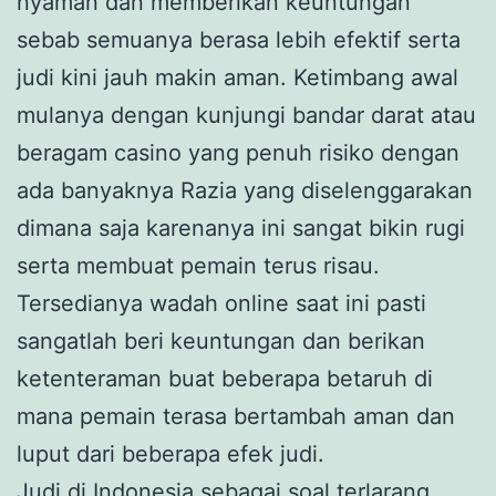
nyaman dan memberikan keuntungan
sebab semuanya berasa lebih efektif serta
judi kini jauh makin aman. Ketimbang awal
mulanya dengan kunjungi bandar darat atau
beragam casino yang penuh risiko dengan
ada banyaknya Razia yang diselenggarakan
dimana saja karenanya ini sangat bikin rugi
serta membuat pemain terus risau.
Tersedianya wadah online saat ini pasti
sangatlah beri keuntungan dan berikan
ketenteraman buat beberapa betaruh di
mana pemain terasa bertambah aman dan
luput dari beberapa efek judi.
Judi di Indonesia sebagai soal terlarang