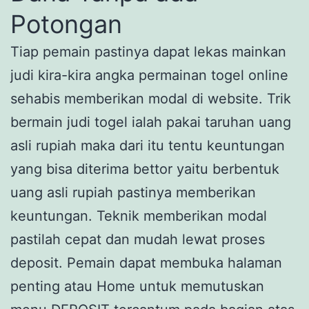
Potongan
Tiap pemain pastinya dapat lekas mainkan
judi kira-kira angka permainan togel online
sehabis memberikan modal di website. Trik
bermain judi togel ialah pakai taruhan uang
asli rupiah maka dari itu tentu keuntungan
yang bisa diterima bettor yaitu berbentuk
uang asli rupiah pastinya memberikan
keuntungan. Teknik memberikan modal
pastilah cepat dan mudah lewat proses
deposit. Pemain dapat membuka halaman
penting atau Home untuk memutuskan