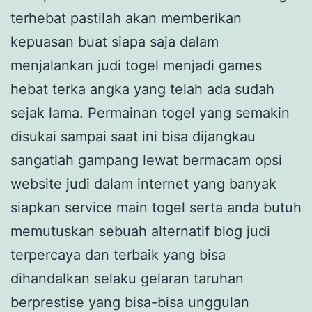
terhebat pastilah akan memberikan
kepuasan buat siapa saja dalam
menjalankan judi togel menjadi games
hebat terka angka yang telah ada sudah
sejak lama. Permainan togel yang semakin
disukai sampai saat ini bisa dijangkau
sangatlah gampang lewat bermacam opsi
website judi dalam internet yang banyak
siapkan service main togel serta anda butuh
memutuskan sebuah alternatif blog judi
terpercaya dan terbaik yang bisa
dihandalkan selaku gelaran taruhan
berprestise yang bisa-bisa unggulan