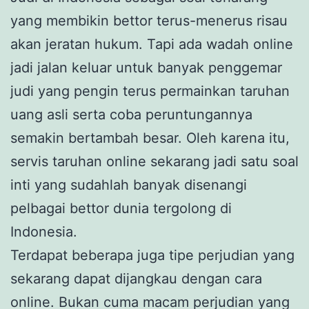
yang membikin bettor terus-menerus risau
akan jeratan hukum. Tapi ada wadah online
jadi jalan keluar untuk banyak penggemar
judi yang pengin terus permainkan taruhan
uang asli serta coba peruntungannya
semakin bertambah besar. Oleh karena itu,
servis taruhan online sekarang jadi satu soal
inti yang sudahlah banyak disenangi
pelbagai bettor dunia tergolong di
Indonesia.
Terdapat beberapa juga tipe perjudian yang
sekarang dapat dijangkau dengan cara
online. Bukan cuma macam perjudian yang