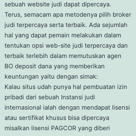
sebuah website judi dapat dipercaya.
Terus, semacam apa metodenya pilih broker
judi terpercaya serta terbaik. Ada sejumlah
hal yang dapat pemain melakukan dalam
tentukan opsi web-site judi terpercaya dan
terbaik terlebih dalam memutuskan agen
BO deposit dana yang memberikan
keuntungan yaitu dengan simak:
Kalau situs udah punya hal pembuatan izin
pribadi dari sebuah Instansi judi
internasional ialah dengan mendapat lisensi
atau sertifikat khusus bisa dipercaya
misalkan lisensi PAGCOR yang diberi