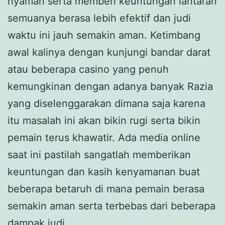
nyaman serta memberi keuntungan lantaran
semuanya berasa lebih efektif dan judi
waktu ini jauh semakin aman. Ketimbang
awal kalinya dengan kunjungi bandar darat
atau beberapa casino yang penuh
kemungkinan dengan adanya banyak Razia
yang diselenggarakan dimana saja karena
itu masalah ini akan bikin rugi serta bikin
pemain terus khawatir. Ada media online
saat ini pastilah sangatlah memberikan
keuntungan dan kasih kenyamanan buat
beberapa betaruh di mana pemain berasa
semakin aman serta terbebas dari beberapa
dampak judi.