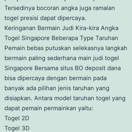
Tersedinya bocoran angka juga ramalan
togel presisi dapat dipercaya.
Keringanan Bermain Judi Kira-kira Angka
Togel Singapore Beberapa Type Taruhan
Pemain bebas putuskan selekasnya langkah
bermain paling sederhana main judi togel
Singapore Bersama situs BO deposit dana
bisa dipercaya dengan bermain pada
banyak ada pilihan jenis taruhan yang
disiapkan. Antara model taruhan togel yang
dapat pemain permainkan yaitu:
Togel 2D
Togel 3D