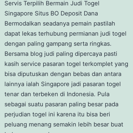
Servis Terpilih Bermain Judi Togel
Singapore Situs BO Deposit Dana
Bermodalkan seadanya pemain pastilah
dapat lekas terhubung permianan judi togel
dengan paling gampang serta ringkas.
Bersama blog judi paling dipercaya pasti
kasih service pasaran togel terkomplet yang
bisa diputuskan dengan bebas dan antara
lainnya ialah Singapore jadi pasaran togel
tenar dan terbeken di Indonesia. Pula
sebagai suatu pasaran paling besar pada
perjudian togel ini karena itu bisa beri
peluang menang semakin lebih besar buat