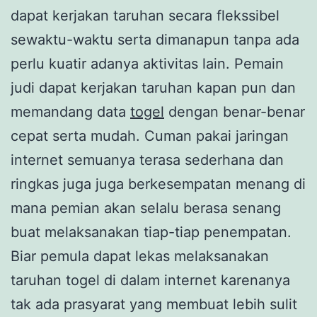
dapat kerjakan taruhan secara flekssibel
sewaktu-waktu serta dimanapun tanpa ada
perlu kuatir adanya aktivitas lain. Pemain
judi dapat kerjakan taruhan kapan pun dan
memandang data
togel
dengan benar-benar
cepat serta mudah. Cuman pakai jaringan
internet semuanya terasa sederhana dan
ringkas juga juga berkesempatan menang di
mana pemian akan selalu berasa senang
buat melaksanakan tiap-tiap penempatan.
Biar pemula dapat lekas melaksanakan
taruhan togel di dalam internet karenanya
tak ada prasyarat yang membuat lebih sulit