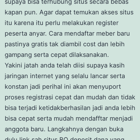
supaya bisa terhubung situs secara bebas
kapan pun. Agar dapat temukan akses situs
itu karena itu perlu melakukan register
peserta anyar. Cara mendaftar meber baru
pastinya gratis tak diambil cost dan lebih
gampang serta cepat dilaksanakan.
Yakini jatah anda telah diisi supaya kasih
jaringan internet yang selalu lancar serta
konstan jadi perihal ini akan menyuport
proses registrasi cepat dan mudah dan tidak
bisa terjadi ketidakberhasilan jadi anda lebih
bisa cepat serta mudah mendafftar menjadi
anggota baru. Langkahnya dengan buka
dulu link sah situs BO deposit dana yang