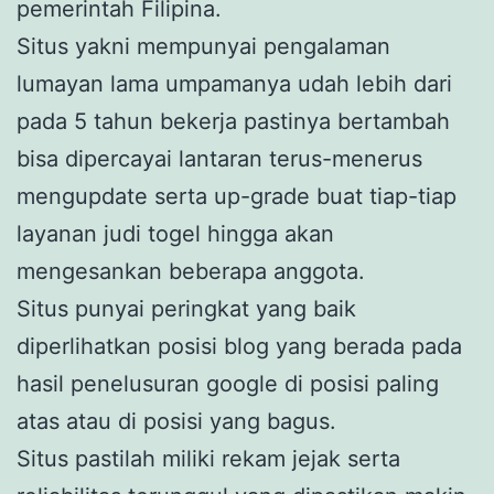
pemerintah Filipina.
Situs yakni mempunyai pengalaman
lumayan lama umpamanya udah lebih dari
pada 5 tahun bekerja pastinya bertambah
bisa dipercayai lantaran terus-menerus
mengupdate serta up-grade buat tiap-tiap
layanan judi togel hingga akan
mengesankan beberapa anggota.
Situs punyai peringkat yang baik
diperlihatkan posisi blog yang berada pada
hasil penelusuran google di posisi paling
atas atau di posisi yang bagus.
Situs pastilah miliki rekam jejak serta