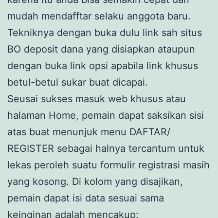
mudah mendafftar selaku anggota baru.
Tekniknya dengan buka dulu link sah situs
BO deposit dana yang disiapkan ataupun
dengan buka link opsi apabila link khusus
betul-betul sukar buat dicapai.
Seusai sukses masuk web khusus atau
halaman Home, pemain dapat saksikan sisi
atas buat menunjuk menu DAFTAR/
REGISTER sebagai halnya tercantum untuk
lekas peroleh suatu formulir registrasi masih
yang kosong. Di kolom yang disajikan,
pemain dapat isi data sesuai sama
keinginan adalah mencakup: