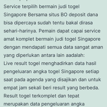
Service terpilih bermain judi togel
Singapore Bersama situs BO deposit dana
bisa dipercaya sudah tentu bakal dirasa
sehari-harinya. Pemain dapat capai service
amat komplet bermain judi togel Singapore
dengan mendapati semua data sangat aman
yang diperlukan antara lain aadalah:
Live result togel menghadirkan data hasil
pengeluaran angka togel Singapore setiap
saat pada agenda yang disajikan dan untuk
empat jam sekali beri result yang berbeda.
Result togel terkomplet dan tepat
merupakan data pengeluaran angka