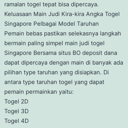
ramalan togel tepat bisa dipercaya.
Keluasaan Main Judi Kira-kira Angka Togel
Singapore Pelbagai Model Taruhan
Pemain bebas pastikan selekasnya langkah
bermain paling simpel main judi togel
Singapore Bersama situs BO deposit dana
dapat dipercaya dengan main di banyak ada
pilihan type taruhan yang disiapkan. Di
antara type taruhan togel yang dapat
pemain permainkan yaitu:
Togel 2D
Togel 3D
Togel 4D