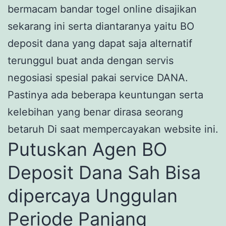
bermacam bandar togel online disajikan
sekarang ini serta diantaranya yaitu BO
deposit dana yang dapat saja alternatif
terunggul buat anda dengan servis
negosiasi spesial pakai service DANA.
Pastinya ada beberapa keuntungan serta
kelebihan yang benar dirasa seorang
betaruh Di saat mempercayakan website ini.
Putuskan Agen BO
Deposit Dana Sah Bisa
dipercaya Unggulan
Periode Panjang