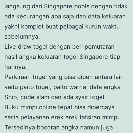
langsung dari Singapore pools dengan tidak
ada kecurangan apa saja dan data keluaran
yakni komplet buat pelbagai kurun waktu
sebelumnya.
Live draw togel dengan beri pemutaran
hasil angka keluaran togel Singapore tiap
harinya.
Perkiraan togel yang bisa diberi antara lain
yaitu paito togel, paito warna, data angka
Shio, code alam dan ada syair togel.
Buku mimpi online tepat bisa dipercaya
serta pelayanan erek erek tafsiran mimpi.
Tersedinya bocoran angka namun juga