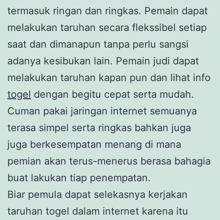
termasuk ringan dan ringkas. Pemain dapat
melakukan taruhan secara flekssibel setiap
saat dan dimanapun tanpa perlu sangsi
adanya kesibukan lain. Pemain judi dapat
melakukan taruhan kapan pun dan lihat info
togel
dengan begitu cepat serta mudah.
Cuman pakai jaringan internet semuanya
terasa simpel serta ringkas bahkan juga
juga berkesempatan menang di mana
pemian akan terus-menerus berasa bahagia
buat lakukan tiap penempatan.
Biar pemula dapat selekasnya kerjakan
taruhan togel dalam internet karena itu