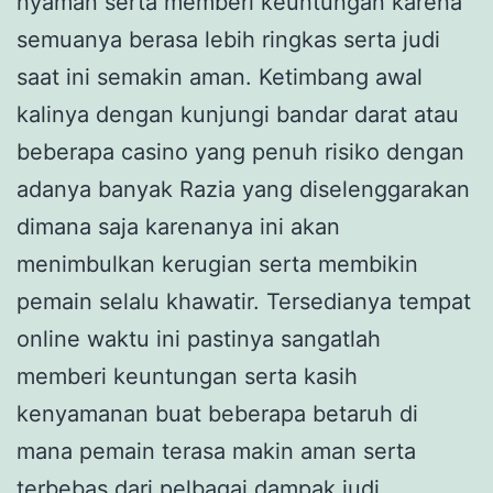
nyaman serta memberi keuntungan karena
semuanya berasa lebih ringkas serta judi
saat ini semakin aman. Ketimbang awal
kalinya dengan kunjungi bandar darat atau
beberapa casino yang penuh risiko dengan
adanya banyak Razia yang diselenggarakan
dimana saja karenanya ini akan
menimbulkan kerugian serta membikin
pemain selalu khawatir. Tersedianya tempat
online waktu ini pastinya sangatlah
memberi keuntungan serta kasih
kenyamanan buat beberapa betaruh di
mana pemain terasa makin aman serta
terbebas dari pelbagai dampak judi.