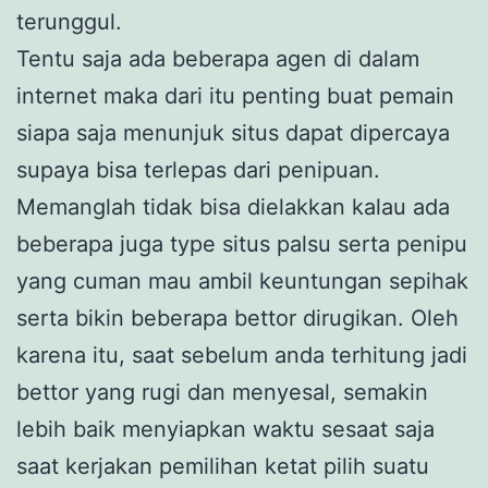
terunggul.
Tentu saja ada beberapa agen di dalam
internet maka dari itu penting buat pemain
siapa saja menunjuk situs dapat dipercaya
supaya bisa terlepas dari penipuan.
Memanglah tidak bisa dielakkan kalau ada
beberapa juga type situs palsu serta penipu
yang cuman mau ambil keuntungan sepihak
serta bikin beberapa bettor dirugikan. Oleh
karena itu, saat sebelum anda terhitung jadi
bettor yang rugi dan menyesal, semakin
lebih baik menyiapkan waktu sesaat saja
saat kerjakan pemilihan ketat pilih suatu