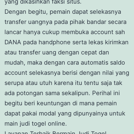
yang dikasihkan faksi situs.
Dengan begitu, pemain dapat selekasnya
transfer uangnya pada pihak bandar secara
lancar hanya cukup membuka account sah
DANA pada handphone serta lekas kirimkan
atau transfer uang dengan cepat dan
mudah, maka dengan cara automatis saldo
account selekasnya berisi dengan nilai yang
serupa atau utuh karena itu tentu saja tak
ada potongan sama sekalipun. Perihal ini
begitu beri keuntungan di mana pemain
dapat pakai modal yang dipunyainya untuk
main judi togel online.
Layanan Terbaik Bermain Judi Togel