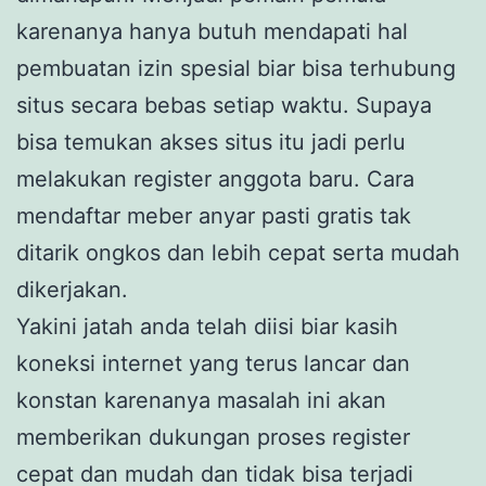
karenanya hanya butuh mendapati hal
pembuatan izin spesial biar bisa terhubung
situs secara bebas setiap waktu. Supaya
bisa temukan akses situs itu jadi perlu
melakukan register anggota baru. Cara
mendaftar meber anyar pasti gratis tak
ditarik ongkos dan lebih cepat serta mudah
dikerjakan.
Yakini jatah anda telah diisi biar kasih
koneksi internet yang terus lancar dan
konstan karenanya masalah ini akan
memberikan dukungan proses register
cepat dan mudah dan tidak bisa terjadi