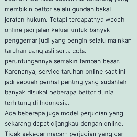
membikin bettor selalu gundah bakal
jeratan hukum. Tetapi terdapatnya wadah
online jadi jalan keluar untuk banyak
penggemar judi yang pengin selalu mainkan
taruhan uang asli serta coba
peruntungannya semakin tambah besar.
Karenanya, service taruhan online saat ini
jadi sebuah perihal penting yang sudahlah
banyak disukai beberapa bettor dunia
terhitung di Indonesia.
Ada beberapa juga model perjudian yang
sekarang dapat dijangkau dengan online.
Tidak sekedar macam perjudian yang dari