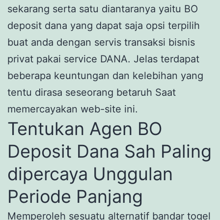
sekarang serta satu diantaranya yaitu BO
deposit dana yang dapat saja opsi terpilih
buat anda dengan servis transaksi bisnis
privat pakai service DANA. Jelas terdapat
beberapa keuntungan dan kelebihan yang
tentu dirasa seseorang betaruh Saat
memercayakan web-site ini.
Tentukan Agen BO
Deposit Dana Sah Paling
dipercaya Unggulan
Periode Panjang
Memperoleh sesuatu alternatif bandar togel