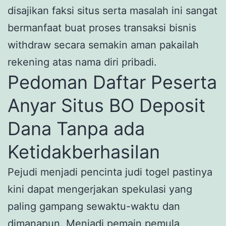
disajikan faksi situs serta masalah ini sangat
bermanfaat buat proses transaksi bisnis
withdraw secara semakin aman pakailah
rekening atas nama diri pribadi.
Pedoman Daftar Peserta
Anyar Situs BO Deposit
Dana Tanpa ada
Ketidakberhasilan
Pejudi menjadi pencinta judi togel pastinya
kini dapat mengerjakan spekulasi yang
paling gampang sewaktu-waktu dan
dimanapun. Menjadi pemain pemula