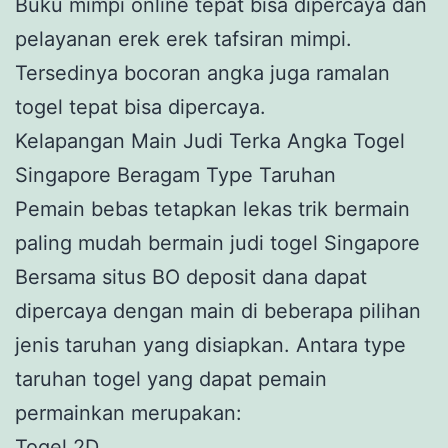
Buku mimpi online tepat bisa dipercaya dan
pelayanan erek erek tafsiran mimpi.
Tersedinya bocoran angka juga ramalan
togel tepat bisa dipercaya.
Kelapangan Main Judi Terka Angka Togel
Singapore Beragam Type Taruhan
Pemain bebas tetapkan lekas trik bermain
paling mudah bermain judi togel Singapore
Bersama situs BO deposit dana dapat
dipercaya dengan main di beberapa pilihan
jenis taruhan yang disiapkan. Antara type
taruhan togel yang dapat pemain
permainkan merupakan:
Togel 2D