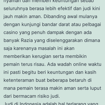
nyaman dan memberi keuntungan sebab
seluruhnya berasa lebih efektif dan judi kini
jauh makin aman. Dibanding awal mulanya
dengan kunjungi bandar darat atau pelbagai
casino yang penuh dampak dengan ada
banyak Razia yang diselenggarakan dimana
saja karenanya masalah ini akan
memberikan kerugian serta membikin
pemain terus risau. Ada wadah online waktu
ini pasti begitu beri keuntungan dan kasih
ketenteraman buat beberapa betaruh di
mana pemain terasa makin aman serta luput
dari bermacam risiko judi.
Judi di Indonesia adalah hal terlarang yang