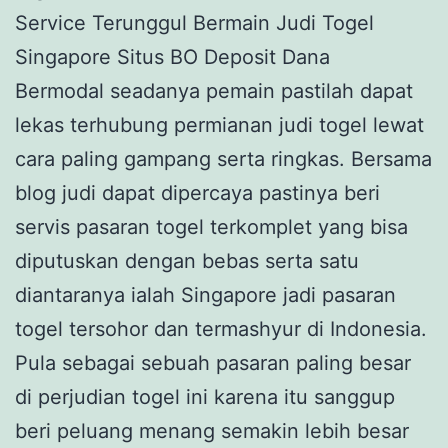
Service Terunggul Bermain Judi Togel
Singapore Situs BO Deposit Dana
Bermodal seadanya pemain pastilah dapat
lekas terhubung permianan judi togel lewat
cara paling gampang serta ringkas. Bersama
blog judi dapat dipercaya pastinya beri
servis pasaran togel terkomplet yang bisa
diputuskan dengan bebas serta satu
diantaranya ialah Singapore jadi pasaran
togel tersohor dan termashyur di Indonesia.
Pula sebagai sebuah pasaran paling besar
di perjudian togel ini karena itu sanggup
beri peluang menang semakin lebih besar