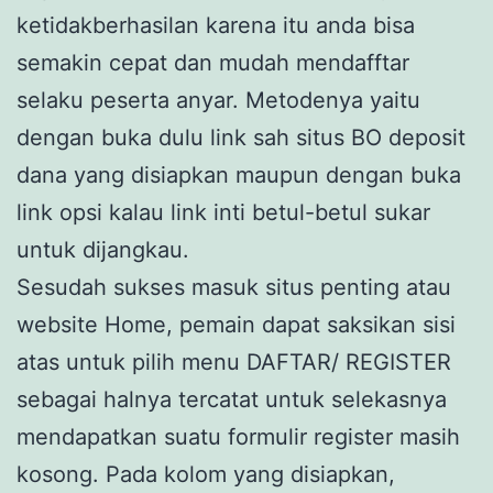
ketidakberhasilan karena itu anda bisa
semakin cepat dan mudah mendafftar
selaku peserta anyar. Metodenya yaitu
dengan buka dulu link sah situs BO deposit
dana yang disiapkan maupun dengan buka
link opsi kalau link inti betul-betul sukar
untuk dijangkau.
Sesudah sukses masuk situs penting atau
website Home, pemain dapat saksikan sisi
atas untuk pilih menu DAFTAR/ REGISTER
sebagai halnya tercatat untuk selekasnya
mendapatkan suatu formulir register masih
kosong. Pada kolom yang disiapkan,