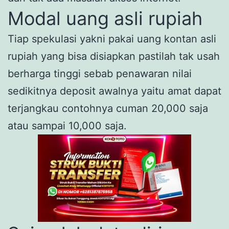
Modal uang asli rupiah
Tiap spekulasi yakni pakai uang kontan asli
rupiah yang bisa disiapkan pastilah tak usah
berharga tinggi sebab penawaran nilai
sedikitnya deposit awalnya yaitu amat dapat
terjangkau contohnya cuman 20,000 saja
atau sampai 10,000 saja.