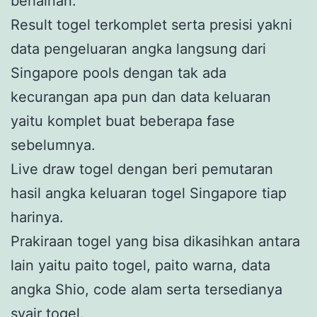
berlainan.
Result togel terkomplet serta presisi yakni
data pengeluaran angka langsung dari
Singapore pools dengan tak ada
kecurangan apa pun dan data keluaran
yaitu komplet buat beberapa fase
sebelumnya.
Live draw togel dengan beri pemutaran
hasil angka keluaran togel Singapore tiap
harinya.
Prakiraan togel yang bisa dikasihkan antara
lain yaitu paito togel, paito warna, data
angka Shio, code alam serta tersedianya
syair togel.