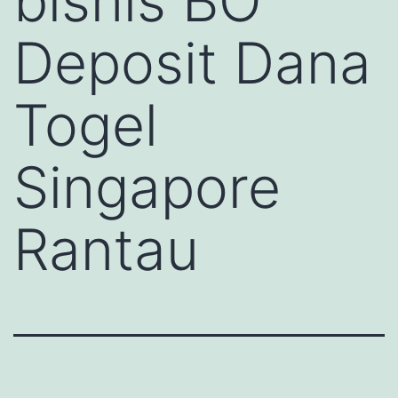
bisnis BO
Deposit Dana
Togel
Singapore
Rantau