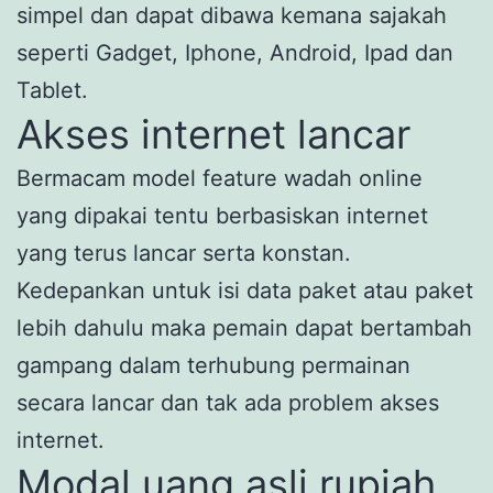
simpel dan dapat dibawa kemana sajakah
seperti Gadget, Iphone, Android, Ipad dan
Tablet.
Akses internet lancar
Bermacam model feature wadah online
yang dipakai tentu berbasiskan internet
yang terus lancar serta konstan.
Kedepankan untuk isi data paket atau paket
lebih dahulu maka pemain dapat bertambah
gampang dalam terhubung permainan
secara lancar dan tak ada problem akses
internet.
Modal uang asli rupiah