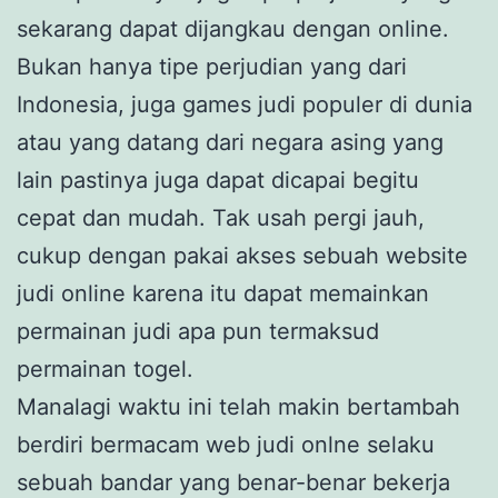
sekarang dapat dijangkau dengan online.
Bukan hanya tipe perjudian yang dari
Indonesia, juga games judi populer di dunia
atau yang datang dari negara asing yang
lain pastinya juga dapat dicapai begitu
cepat dan mudah. Tak usah pergi jauh,
cukup dengan pakai akses sebuah website
judi online karena itu dapat memainkan
permainan judi apa pun termaksud
permainan togel.
Manalagi waktu ini telah makin bertambah
berdiri bermacam web judi onlne selaku
sebuah bandar yang benar-benar bekerja