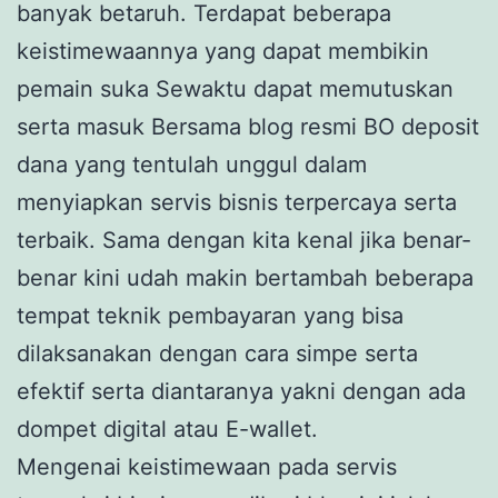
banyak betaruh. Terdapat beberapa
keistimewaannya yang dapat membikin
pemain suka Sewaktu dapat memutuskan
serta masuk Bersama blog resmi BO deposit
dana yang tentulah unggul dalam
menyiapkan servis bisnis terpercaya serta
terbaik. Sama dengan kita kenal jika benar-
benar kini udah makin bertambah beberapa
tempat teknik pembayaran yang bisa
dilaksanakan dengan cara simpe serta
efektif serta diantaranya yakni dengan ada
dompet digital atau E-wallet.
Mengenai keistimewaan pada servis