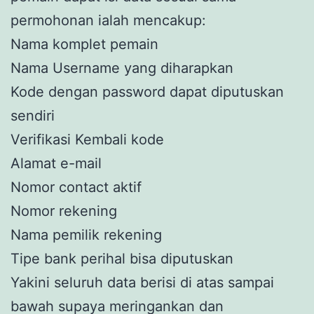
permohonan ialah mencakup:
Nama komplet pemain
Nama Username yang diharapkan
Kode dengan password dapat diputuskan
sendiri
Verifikasi Kembali kode
Alamat e-mail
Nomor contact aktif
Nomor rekening
Nama pemilik rekening
Tipe bank perihal bisa diputuskan
Yakini seluruh data berisi di atas sampai
bawah supaya meringankan dan