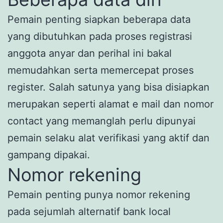
Pemain penting siapkan beberapa data
yang dibutuhkan pada proses registrasi
anggota anyar dan perihal ini bakal
memudahkan serta memercepat proses
register. Salah satunya yang bisa disiapkan
merupakan seperti alamat e mail dan nomor
contact yang memanglah perlu dipunyai
pemain selaku alat verifikasi yang aktif dan
gampang dipakai.
Nomor rekening
Pemain penting punya nomor rekening
pada sejumlah alternatif bank local