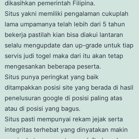
dikasihkan pemerintah Filipina.
Situs yakni memiliki pengalaman cukuplah
lama umpamanya telah lebih dari 5 tahun
bekerja pastilah kian bisa diakui lantaran
selalu mengupdate dan up-grade untuk tiap
servis judi togel maka dari itu akan tetap
mengesankan beberapa peserta.
Situs punya peringkat yang baik
ditampakkan posisi site yang berada di hasil
penelusuran google di posisi paling atas
atau di posisi yang bagus.
Situs pasti mempunyai rekam jejak serta
integritas terhebat yang dinyatakan makin