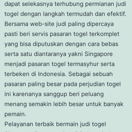
dapat selekasnya terhubung permianan judi
togel dengan langkah termudah dan efektif.
Bersama web-site judi paling dipercaya
pasti beri servis pasaran togel terkomplet
yang bisa diputuskan dengan cara bebas
serta satu diantaranya yakni Singapore
menjadi pasaran togel termasyhur serta
terbeken di Indonesia. Sebagai sebuah
pasaran paling besar pada perjudian togel
ini karenanya sanggup beri peluang
menang semakin lebih besar untuk banyak
pemain.
Pelayanan terbaik bermain judi togel