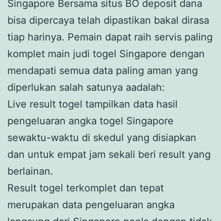
Singapore Bersama situs BO deposit dana
bisa dipercaya telah dipastikan bakal dirasa
tiap harinya. Pemain dapat raih servis paling
komplet main judi togel Singapore dengan
mendapati semua data paling aman yang
diperlukan salah satunya aadalah:
Live result togel tampilkan data hasil
pengeluaran angka togel Singapore
sewaktu-waktu di skedul yang disiapkan
dan untuk empat jam sekali beri result yang
berlainan.
Result togel terkomplet dan tepat
merupakan data pengeluaran angka