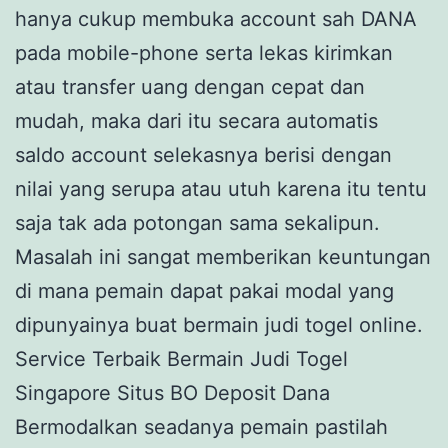
hanya cukup membuka account sah DANA
pada mobile-phone serta lekas kirimkan
atau transfer uang dengan cepat dan
mudah, maka dari itu secara automatis
saldo account selekasnya berisi dengan
nilai yang serupa atau utuh karena itu tentu
saja tak ada potongan sama sekalipun.
Masalah ini sangat memberikan keuntungan
di mana pemain dapat pakai modal yang
dipunyainya buat bermain judi togel online.
Service Terbaik Bermain Judi Togel
Singapore Situs BO Deposit Dana
Bermodalkan seadanya pemain pastilah