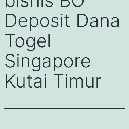
bisnis BO
Deposit Dana
Togel
Singapore
Kutai Timur