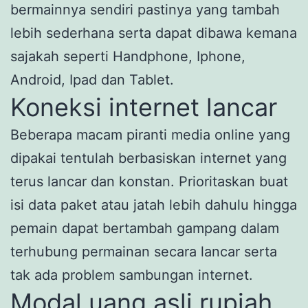
bermainnya sendiri pastinya yang tambah
lebih sederhana serta dapat dibawa kemana
sajakah seperti Handphone, Iphone,
Android, Ipad dan Tablet.
Koneksi internet lancar
Beberapa macam piranti media online yang
dipakai tentulah berbasiskan internet yang
terus lancar dan konstan. Prioritaskan buat
isi data paket atau jatah lebih dahulu hingga
pemain dapat bertambah gampang dalam
terhubung permainan secara lancar serta
tak ada problem sambungan internet.
Modal uang asli rupiah