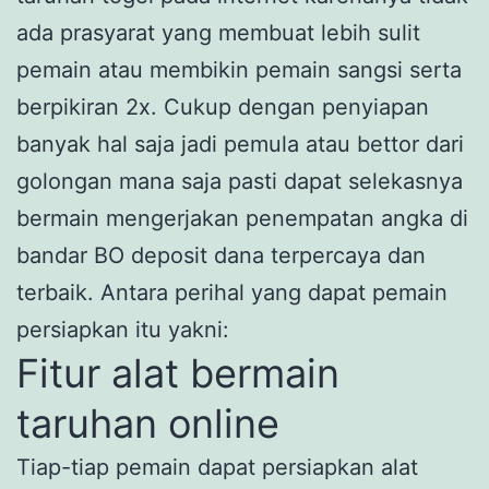
ada prasyarat yang membuat lebih sulit
pemain atau membikin pemain sangsi serta
berpikiran 2x. Cukup dengan penyiapan
banyak hal saja jadi pemula atau bettor dari
golongan mana saja pasti dapat selekasnya
bermain mengerjakan penempatan angka di
bandar BO deposit dana terpercaya dan
terbaik. Antara perihal yang dapat pemain
persiapkan itu yakni:
Fitur alat bermain
taruhan online
Tiap-tiap pemain dapat persiapkan alat