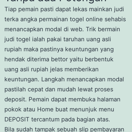
Tiap pemain pasti dapat lekas mainkan judi
terka angka permainan togel online sehabis
menancapkan modal di web. Trik bermain
judi togel ialah pakai taruhan uang asli
rupiah maka pastinya keuntungan yang
hendak diterima bettor yaitu berbentuk
uang asli rupiah jelas memberikan
keuntungan. Langkah menancapkan modal
pastilah cepat dan mudah lewat proses
deposit. Pemain dapat membuka halaman
pokok atau Home buat menunjuk menu
DEPOSIT tercantum pada bagian atas.
Bila sudah tampak sebuah slip pembayaran