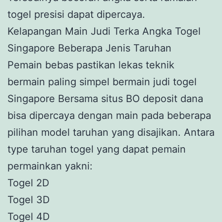
togel presisi dapat dipercaya.
Kelapangan Main Judi Terka Angka Togel
Singapore Beberapa Jenis Taruhan
Pemain bebas pastikan lekas teknik
bermain paling simpel bermain judi togel
Singapore Bersama situs BO deposit dana
bisa dipercaya dengan main pada beberapa
pilihan model taruhan yang disajikan. Antara
type taruhan togel yang dapat pemain
permainkan yakni:
Togel 2D
Togel 3D
Togel 4D