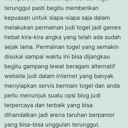
terunggul pasti begitu memberikan
kepuasan untuk siapa-siapa saja dalam
melakukan permainan judi togel jadi games
hebat kira-kira angka yang telah ada sudah
sejak lama. Permainan togel yang semakin
disukai sampai waktu ini bisa dijangkau
begitu gampang lewat beragam alternatif
website judi dalam internet yang banyak
menyiapkan servis bermain togel dan anda
perlu menunjuk suatu opsi blog judi
terpercaya dan terbaik yang bisa
dihandalkan jadi arena taruhan berpamor
yang bisa-bisa unggulan terunggul.