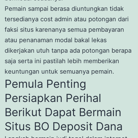
Pemain sampai berasa diuntungkan tidak
tersedianya cost admin atau potongan dari
faksi situs karenanya semua pembayaran
atau penanaman modal bakal lekas
dikerjakan utuh tanpa ada potongan berapa
saja serta ini pastilah lebih memberikan
keuntungan untuk semuanya pemain.
Pemula Penting
Persiapkan Perihal
Berikut Dapat Bermain
Situs BO Deposit Dana