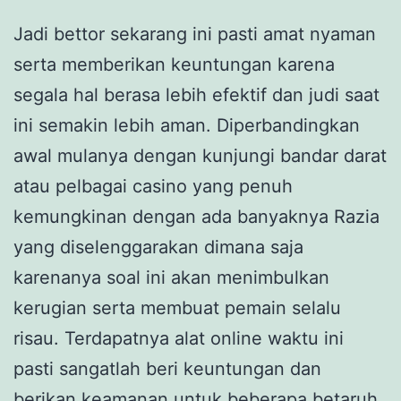
Jadi bettor sekarang ini pasti amat nyaman
serta memberikan keuntungan karena
segala hal berasa lebih efektif dan judi saat
ini semakin lebih aman. Diperbandingkan
awal mulanya dengan kunjungi bandar darat
atau pelbagai casino yang penuh
kemungkinan dengan ada banyaknya Razia
yang diselenggarakan dimana saja
karenanya soal ini akan menimbulkan
kerugian serta membuat pemain selalu
risau. Terdapatnya alat online waktu ini
pasti sangatlah beri keuntungan dan
berikan keamanan untuk beberapa betaruh