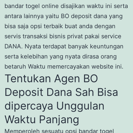
bandar togel online disajikan waktu ini serta
antara lainnya yaitu BO deposit dana yang
bisa saja opsi terbaik buat anda dengan
servis transaksi bisnis privat pakai service
DANA. Nyata terdapat banyak keuntungan
serta kelebihan yang nyata dirasa orang
betaruh Waktu memercayakan website ini.
Tentukan Agen BO
Deposit Dana Sah Bisa
dipercaya Unggulan
Waktu Panjang
Memperoleh sesuatu opsi bandar togel