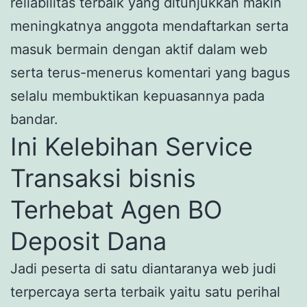
reliabilitas terbaik yang ditunjukkan makin
meningkatnya anggota mendaftarkan serta
masuk bermain dengan aktif dalam web
serta terus-menerus komentari yang bagus
selalu membuktikan kepuasannya pada
bandar.
Ini Kelebihan Service
Transaksi bisnis
Terhebat Agen BO
Deposit Dana
Jadi peserta di satu diantaranya web judi
terpercaya serta terbaik yaitu satu perihal