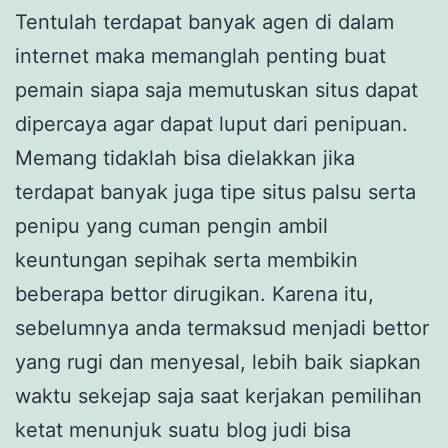
Tentulah terdapat banyak agen di dalam
internet maka memanglah penting buat
pemain siapa saja memutuskan situs dapat
dipercaya agar dapat luput dari penipuan.
Memang tidaklah bisa dielakkan jika
terdapat banyak juga tipe situs palsu serta
penipu yang cuman pengin ambil
keuntungan sepihak serta membikin
beberapa bettor dirugikan. Karena itu,
sebelumnya anda termaksud menjadi bettor
yang rugi dan menyesal, lebih baik siapkan
waktu sekejap saja saat kerjakan pemilihan
ketat menunjuk suatu blog judi bisa