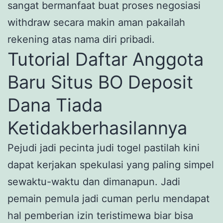
sangat bermanfaat buat proses negosiasi
withdraw secara makin aman pakailah
rekening atas nama diri pribadi.
Tutorial Daftar Anggota
Baru Situs BO Deposit
Dana Tiada
Ketidakberhasilannya
Pejudi jadi pecinta judi togel pastilah kini
dapat kerjakan spekulasi yang paling simpel
sewaktu-waktu dan dimanapun. Jadi
pemain pemula jadi cuman perlu mendapat
hal pemberian izin teristimewa biar bisa