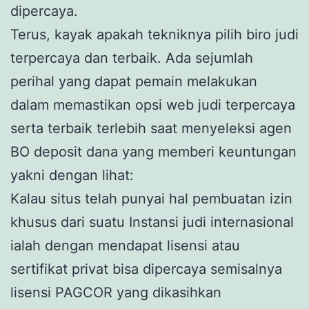
dipercaya.
Terus, kayak apakah tekniknya pilih biro judi
terpercaya dan terbaik. Ada sejumlah
perihal yang dapat pemain melakukan
dalam memastikan opsi web judi terpercaya
serta terbaik terlebih saat menyeleksi agen
BO deposit dana yang memberi keuntungan
yakni dengan lihat:
Kalau situs telah punyai hal pembuatan izin
khusus dari suatu Instansi judi internasional
ialah dengan mendapat lisensi atau
sertifikat privat bisa dipercaya semisalnya
lisensi PAGCOR yang dikasihkan