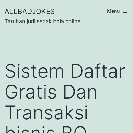
Skip
ALLBADJOKES
Menu
to
Taruhan judi sepak bola online
content
Sistem Daftar
Gratis Dan
Transaksi