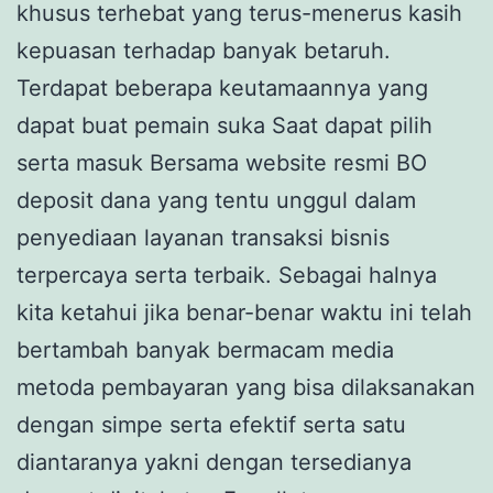
khusus terhebat yang terus-menerus kasih
kepuasan terhadap banyak betaruh.
Terdapat beberapa keutamaannya yang
dapat buat pemain suka Saat dapat pilih
serta masuk Bersama website resmi BO
deposit dana yang tentu unggul dalam
penyediaan layanan transaksi bisnis
terpercaya serta terbaik. Sebagai halnya
kita ketahui jika benar-benar waktu ini telah
bertambah banyak bermacam media
metoda pembayaran yang bisa dilaksanakan
dengan simpe serta efektif serta satu
diantaranya yakni dengan tersedianya