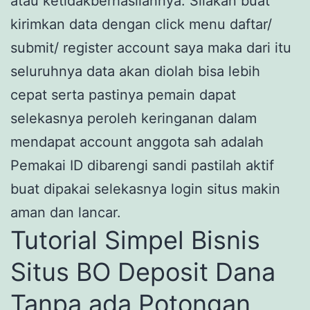
atau ketidakberhasilannya. Silakan buat
kirimkan data dengan click menu daftar/
submit/ register account saya maka dari itu
seluruhnya data akan diolah bisa lebih
cepat serta pastinya pemain dapat
selekasnya peroleh keringanan dalam
mendapat account anggota sah adalah
Pemakai ID dibarengi sandi pastilah aktif
buat dipakai selekasnya login situs makin
aman dan lancar.
Tutorial Simpel Bisnis
Situs BO Deposit Dana
Tanpa ada Potongan