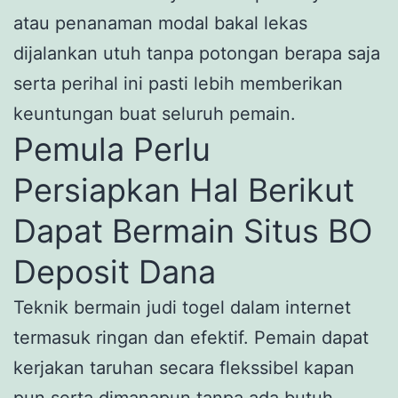
atau penanaman modal bakal lekas
dijalankan utuh tanpa potongan berapa saja
serta perihal ini pasti lebih memberikan
keuntungan buat seluruh pemain.
Pemula Perlu
Persiapkan Hal Berikut
Dapat Bermain Situs BO
Deposit Dana
Teknik bermain judi togel dalam internet
termasuk ringan dan efektif. Pemain dapat
kerjakan taruhan secara flekssibel kapan
pun serta dimanapun tanpa ada butuh