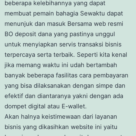
beberapa kelebihannya yang dapat
membuat pemain bahagia Sewaktu dapat
menunjuk dan masuk Bersama web resmi
BO deposit dana yang pastinya unggul
untuk menyiapkan servis transaksi bisnis
terpercaya serta terbaik. Seperti kita kenal
jika memang waktu ini udah bertambah
banyak beberapa fasilitas cara pembayaran
yang bisa dilaksanakan dengan simpe dan
efektif dan diantaranya yakni dengan ada
dompet digital atau E-wallet.
Akan halnya keistimewaan dari layanan
bisnis yang dikasihkan website ini yaitu