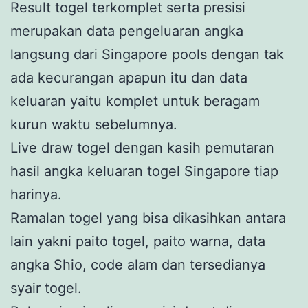
Result togel terkomplet serta presisi
merupakan data pengeluaran angka
langsung dari Singapore pools dengan tak
ada kecurangan apapun itu dan data
keluaran yaitu komplet untuk beragam
kurun waktu sebelumnya.
Live draw togel dengan kasih pemutaran
hasil angka keluaran togel Singapore tiap
harinya.
Ramalan togel yang bisa dikasihkan antara
lain yakni paito togel, paito warna, data
angka Shio, code alam dan tersedianya
syair togel.