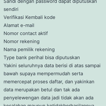
Sandi dengan password dapat diputuskan
sendiri
Verifikasi Kembali kode
Alamat e-mail
Nomor contact aktif
Nomor rekening
Nama pemilik rekening
Type bank perihal bisa diputuskan
Yakini seluruhnya data berisi di atas sampai
bawah supaya mempermudah serta
memercepat proses daftar, dan yakinkan
data merupakan betul dan tak ada
penyelewengan data jadi tidak akan ada
kesalahan maupun ketidakberhasilannya.