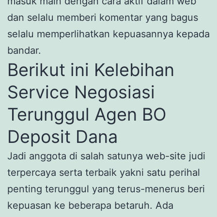
masuk main dengan cara aktif dalam web
dan selalu memberi komentar yang bagus
selalu memperlihatkan kepuasannya kepada
bandar.
Berikut ini Kelebihan
Service Negosiasi
Terunggul Agen BO
Deposit Dana
Jadi anggota di salah satunya web-site judi
terpercaya serta terbaik yakni satu perihal
penting terunggul yang terus-menerus beri
kepuasan ke beberapa betaruh. Ada