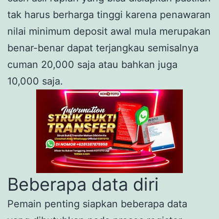
tak harus berharga tinggi karena penawaran
nilai minimum deposit awal mula merupakan
benar-benar dapat terjangkau semisalnya
cuman 20,000 saja atau bahkan juga
10,000 saja.
Beberapa data diri
Pemain penting siapkan beberapa data