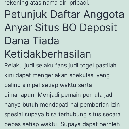
rekening atas nama diri pribadi.
Petunjuk Daftar Anggota
Anyar Situs BO Deposit
Dana Tiada
Ketidakberhasilan
Pelaku judi selaku fans judi togel pastilah
kini dapat mengerjakan spekulasi yang
paling simpel setiap waktu serta
dimanapun. Menjadi pemain pemula jadi
hanya butuh mendapati hal pemberian izin
spesial supaya bisa terhubung situs secara
bebas setiap waktu. Supaya dapat peroleh