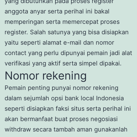
yang dibutuhkan pada proses register
anggota anyar serta perihal ini bakal
memperingan serta memercepat proses
register. Salah satunya yang bisa disiapkan
yaitu seperti alamat e-mail dan nomor
contact yang perlu dipunyai pemain jadi alat
verifikasi yang aktif serta simpel dipakai.
Nomor rekening
Pemain penting punyai nomor rekening
dalam sejumlah opsi bank local Indonesia
seperti disiapkan faksi situs serta perihal ini
akan bermanfaat buat proses negosiasi
withdraw secara tambah aman gunakanlah