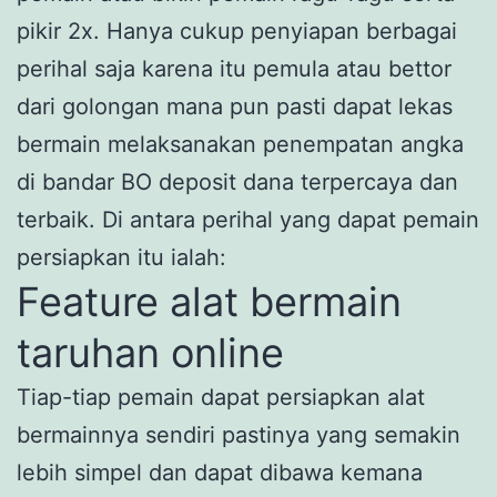
pikir 2x. Hanya cukup penyiapan berbagai
perihal saja karena itu pemula atau bettor
dari golongan mana pun pasti dapat lekas
bermain melaksanakan penempatan angka
di bandar BO deposit dana terpercaya dan
terbaik. Di antara perihal yang dapat pemain
persiapkan itu ialah:
Feature alat bermain
taruhan online
Tiap-tiap pemain dapat persiapkan alat
bermainnya sendiri pastinya yang semakin
lebih simpel dan dapat dibawa kemana