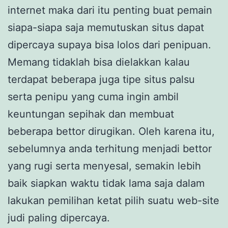
internet maka dari itu penting buat pemain
siapa-siapa saja memutuskan situs dapat
dipercaya supaya bisa lolos dari penipuan.
Memang tidaklah bisa dielakkan kalau
terdapat beberapa juga tipe situs palsu
serta penipu yang cuma ingin ambil
keuntungan sepihak dan membuat
beberapa bettor dirugikan. Oleh karena itu,
sebelumnya anda terhitung menjadi bettor
yang rugi serta menyesal, semakin lebih
baik siapkan waktu tidak lama saja dalam
lakukan pemilihan ketat pilih suatu web-site
judi paling dipercaya.