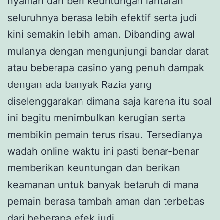
nyaman dan beri keuntungan lantaran
seluruhnya berasa lebih efektif serta judi
kini semakin lebih aman. Dibanding awal
mulanya dengan mengunjungi bandar darat
atau beberapa casino yang penuh dampak
dengan ada banyak Razia yang
diselenggarakan dimana saja karena itu soal
ini begitu menimbulkan kerugian serta
membikin pemain terus risau. Tersedianya
wadah online waktu ini pasti benar-benar
memberikan keuntungan dan berikan
keamanan untuk banyak betaruh di mana
pemain berasa tambah aman dan terbebas
dari beberapa efek judi.