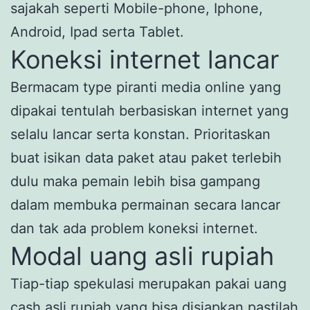
sajakah seperti Mobile-phone, Iphone,
Android, Ipad serta Tablet.
Koneksi internet lancar
Bermacam type piranti media online yang
dipakai tentulah berbasiskan internet yang
selalu lancar serta konstan. Prioritaskan
buat isikan data paket atau paket terlebih
dulu maka pemain lebih bisa gampang
dalam membuka permainan secara lancar
dan tak ada problem koneksi internet.
Modal uang asli rupiah
Tiap-tiap spekulasi merupakan pakai uang
cash asli rupiah yang bisa disiapkan pastilah