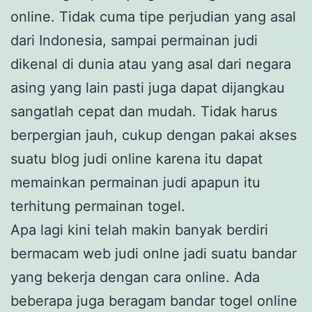
online. Tidak cuma tipe perjudian yang asal
dari Indonesia, sampai permainan judi
dikenal di dunia atau yang asal dari negara
asing yang lain pasti juga dapat dijangkau
sangatlah cepat dan mudah. Tidak harus
berpergian jauh, cukup dengan pakai akses
suatu blog judi online karena itu dapat
memainkan permainan judi apapun itu
terhitung permainan togel.
Apa lagi kini telah makin banyak berdiri
bermacam web judi onlne jadi suatu bandar
yang bekerja dengan cara online. Ada
beberapa juga beragam bandar togel online