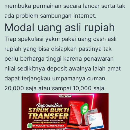
membuka permainan secara lancar serta tak
ada problem sambungan internet.
Modal uang asli rupiah
Tiap spekulasi yakni pakai uang cash asli
rupiah yang bisa disiapkan pastinya tak
perlu berharga tinggi karena penawaran
nilai sedikitnya deposit awalnya ialah amat
dapat terjangkau umpamanya cuman
20,000 saja atau sampai 10,000 saja.