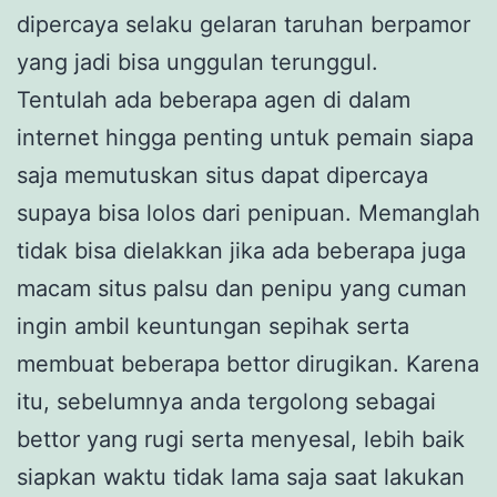
dipercaya selaku gelaran taruhan berpamor
yang jadi bisa unggulan terunggul.
Tentulah ada beberapa agen di dalam
internet hingga penting untuk pemain siapa
saja memutuskan situs dapat dipercaya
supaya bisa lolos dari penipuan. Memanglah
tidak bisa dielakkan jika ada beberapa juga
macam situs palsu dan penipu yang cuman
ingin ambil keuntungan sepihak serta
membuat beberapa bettor dirugikan. Karena
itu, sebelumnya anda tergolong sebagai
bettor yang rugi serta menyesal, lebih baik
siapkan waktu tidak lama saja saat lakukan