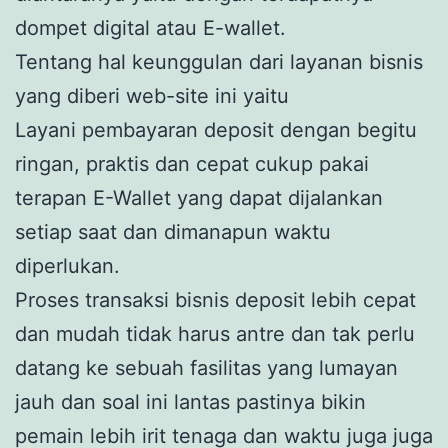
dompet digital atau E-wallet.
Tentang hal keunggulan dari layanan bisnis
yang diberi web-site ini yaitu
Layani pembayaran deposit dengan begitu
ringan, praktis dan cepat cukup pakai
terapan E-Wallet yang dapat dijalankan
setiap saat dan dimanapun waktu
diperlukan.
Proses transaksi bisnis deposit lebih cepat
dan mudah tidak harus antre dan tak perlu
datang ke sebuah fasilitas yang lumayan
jauh dan soal ini lantas pastinya bikin
pemain lebih irit tenaga dan waktu juga juga