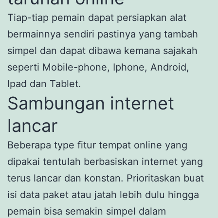
Tiap-tiap pemain dapat persiapkan alat
bermainnya sendiri pastinya yang tambah
simpel dan dapat dibawa kemana sajakah
seperti Mobile-phone, Iphone, Android,
Ipad dan Tablet.
Sambungan internet
lancar
Beberapa type fitur tempat online yang
dipakai tentulah berbasiskan internet yang
terus lancar dan konstan. Prioritaskan buat
isi data paket atau jatah lebih dulu hingga
pemain bisa semakin simpel dalam