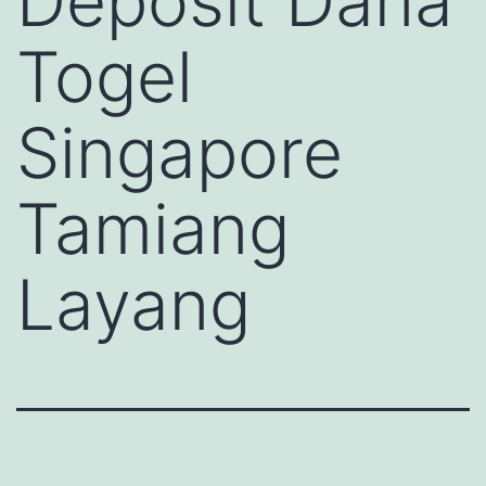
Deposit Dana
Togel
Singapore
Tamiang
Layang