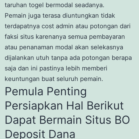
taruhan togel bermodal seadanya.
Pemain juga terasa diuntungkan tidak
terdapatnya cost admin atau potongan dari
faksi situs karenanya semua pembayaran
atau penanaman modal akan selekasnya
dijalankan utuh tanpa ada potongan berapa
saja dan ini pastinya lebih memberi
keuntungan buat seluruh pemain.
Pemula Penting
Persiapkan Hal Berikut
Dapat Bermain Situs BO
Deposit Dana