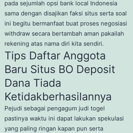
pada sejumlah opsi bank local Indonesia
sama dengan disajikan faksi situs serta soal
ini begitu bermanfaat buat proses negosiasi
withdraw secara bertambah aman pakailah
rekening atas nama diri kita sendiri.
Tips Daftar Anggota
Baru Situs BO Deposit
Dana Tiada
Ketidakberhasilannya
Pejudi sebagai pengagum judi togel
pastinya waktu ini dapat lakukan spekulasi
yang paling ringan kapan pun serta