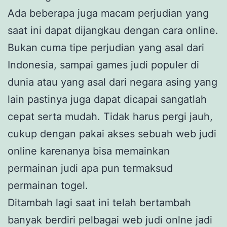
Ada beberapa juga macam perjudian yang
saat ini dapat dijangkau dengan cara online.
Bukan cuma tipe perjudian yang asal dari
Indonesia, sampai games judi populer di
dunia atau yang asal dari negara asing yang
lain pastinya juga dapat dicapai sangatlah
cepat serta mudah. Tidak harus pergi jauh,
cukup dengan pakai akses sebuah web judi
online karenanya bisa memainkan
permainan judi apa pun termaksud
permainan togel.
Ditambah lagi saat ini telah bertambah
banyak berdiri pelbagai web judi onlne jadi