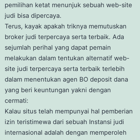
pemilihan ketat menunjuk sebuah web-site
judi bisa dipercaya.
Terus, kayak apakah triknya memutuskan
broker judi terpercaya serta terbaik. Ada
sejumlah perihal yang dapat pemain
melakukan dalam tentukan alternatif web-
site judi terpercaya serta terbaik terlebih
dalam menentukan agen BO deposit dana
yang beri keuntungan yakni dengan
cermati:
Kalau situs telah mempunyai hal pemberian
izin teristimewa dari sebuah Instansi judi
internasional adalah dengan memperoleh