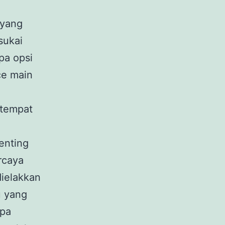
 yang
sukai
pa opsi
ce main
 tempat
enting
rcaya
dielakkan
u yang
apa