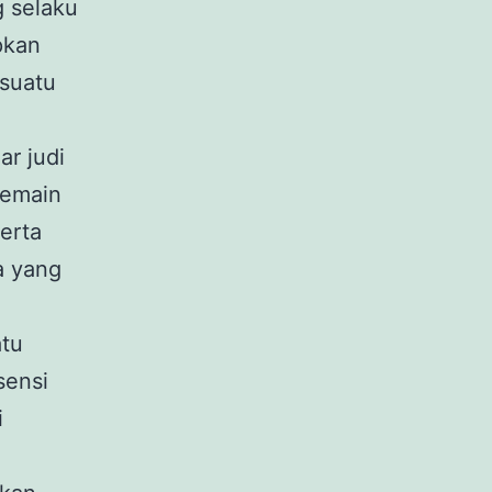
g selaku
pkan
 suatu
r judi
pemain
erta
a yang
atu
sensi
i