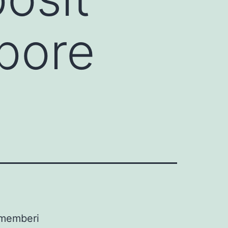
pore
 memberi