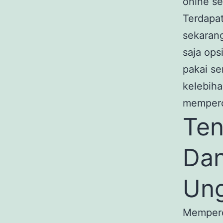
onlne se
Terdapat
sekarang
saja ops
pakai s
kelebiha
memperc
Ten
Dan
Ung
Memperol