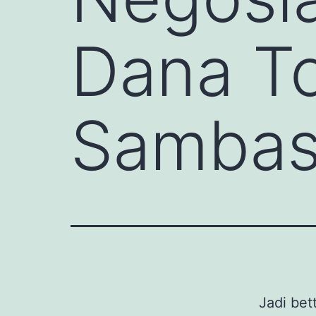
Dana To
Samba
Jadi bet