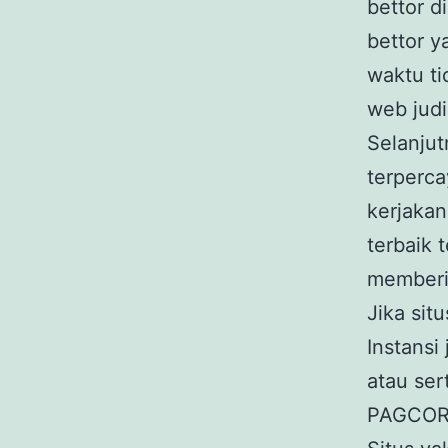
bettor d
bettor y
waktu ti
web judi
Selanju
terperca
kerjakan
terbaik 
memberi
Jika sit
Instansi
atau ser
PAGCOR y