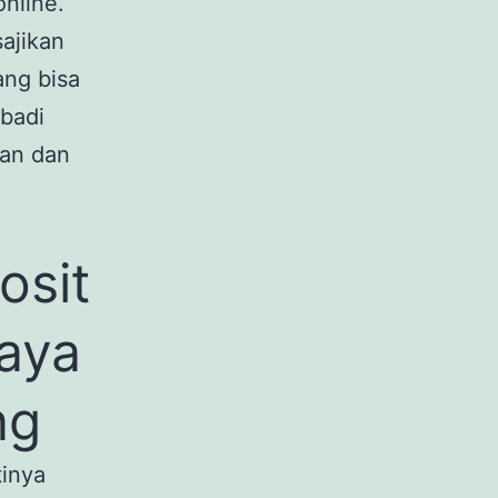
nline.
sajikan
ang bisa
ibadi
gan dan
osit
caya
ng
tinya