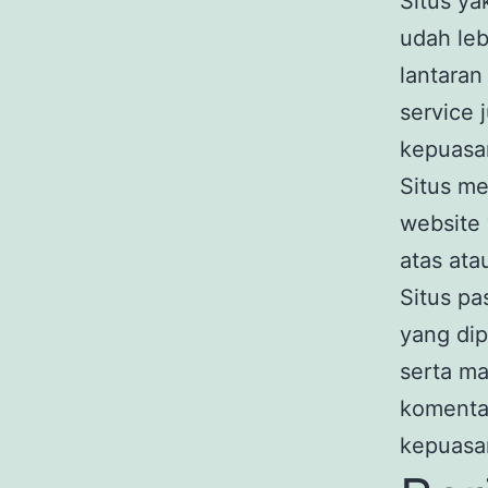
Situs y
udah leb
lantaran
service 
kepuasa
Situs me
website 
atas ata
Situs pa
yang di
serta ma
komenta
kepuasa