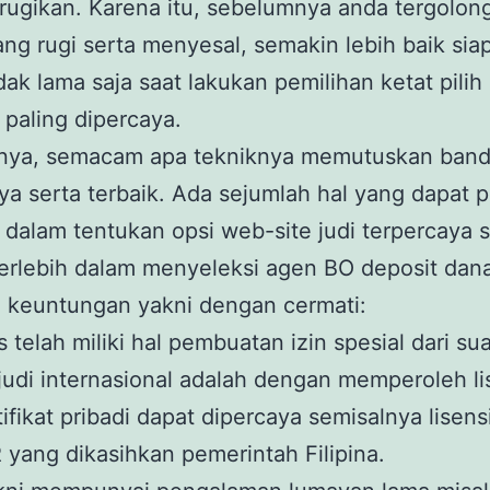
irugikan. Karena itu, sebelumnya anda tergolon
ang rugi serta menyesal, semakin lebih baik sia
dak lama saja saat lakukan pemilihan ketat pilih
 paling dipercaya.
tnya, semacam apa tekniknya memutuskan banda
ya serta terbaik. Ada sejumlah hal yang dapat 
 dalam tentukan opsi web-site judi terpercaya s
terlebih dalam menyeleksi agen BO deposit dan
 keuntungan yakni dengan cermati:
us telah miliki hal pembuatan izin spesial dari su
 judi internasional adalah dengan memperoleh li
tifikat pribadi dapat dipercaya semisalnya lisens
ang dikasihkan pemerintah Filipina.