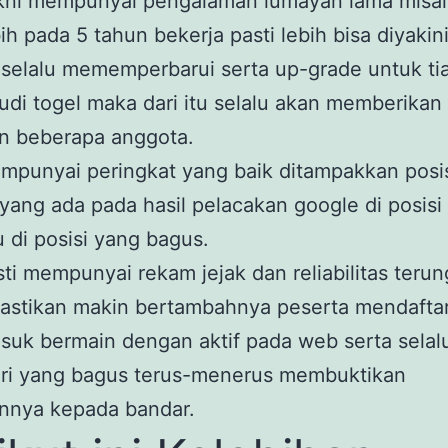
akni mempunyai pengalaman lumayan lama misa
ih pada 5 tahun bekerja pasti lebih bisa diyakin
 selalu mememperbarui serta up-grade untuk ti
judi togel maka dari itu selalu akan memberikan
n beberapa anggota.
mpunyai peringkat yang baik ditampakkan posi
yang ada pada hasil pelacakan google di posisi 
u di posisi yang bagus.
sti mempunyai rekam jejak dan reliabilitas terun
pastikan makin bertambahnya peserta mendafta
suk bermain dengan aktif pada web serta selal
ri yang bagus terus-menerus membuktikan
nnya kepada bandar.