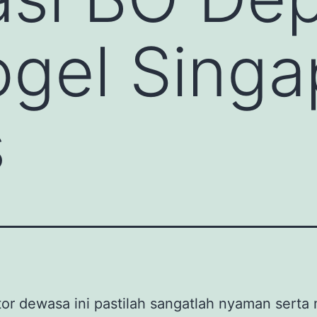
gel Singa
s
tor dewasa ini pastilah sangatlah nyaman serta