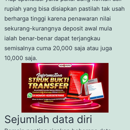
rupiah yang bisa disiapkan pastilah tak usah
berharga tinggi karena penawaran nilai
sekurang-kurangnya deposit awal mula
ialah benar-benar dapat terjangkau
semisalnya cuma 20,000 saja atau juga
10,000 saja.
Sejumlah data diri