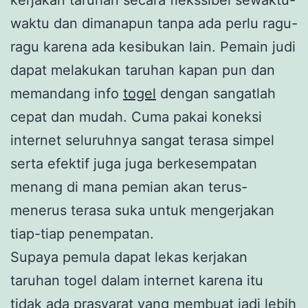
waktu dan dimanapun tanpa ada perlu ragu-
ragu karena ada kesibukan lain. Pemain judi
dapat melakukan taruhan kapan pun dan
memandang info
togel
dengan sangatlah
cepat dan mudah. Cuma pakai koneksi
internet seluruhnya sangat terasa simpel
serta efektif juga juga berkesempatan
menang di mana pemian akan terus-
menerus terasa suka untuk mengerjakan
tiap-tiap penempatan.
Supaya pemula dapat lekas kerjakan
taruhan togel dalam internet karena itu
tidak ada prasyarat yang membuat jadi lebih