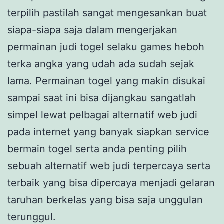
terpilih pastilah sangat mengesankan buat
siapa-siapa saja dalam mengerjakan
permainan judi togel selaku games heboh
terka angka yang udah ada sudah sejak
lama. Permainan togel yang makin disukai
sampai saat ini bisa dijangkau sangatlah
simpel lewat pelbagai alternatif web judi
pada internet yang banyak siapkan service
bermain togel serta anda penting pilih
sebuah alternatif web judi terpercaya serta
terbaik yang bisa dipercaya menjadi gelaran
taruhan berkelas yang bisa saja unggulan
terunggul.