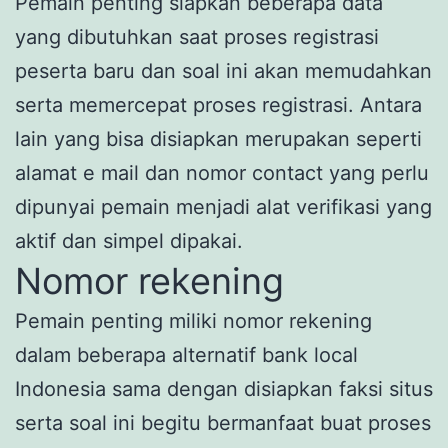
Pemain penting siapkan beberapa data
yang dibutuhkan saat proses registrasi
peserta baru dan soal ini akan memudahkan
serta memercepat proses registrasi. Antara
lain yang bisa disiapkan merupakan seperti
alamat e mail dan nomor contact yang perlu
dipunyai pemain menjadi alat verifikasi yang
aktif dan simpel dipakai.
Nomor rekening
Pemain penting miliki nomor rekening
dalam beberapa alternatif bank local
Indonesia sama dengan disiapkan faksi situs
serta soal ini begitu bermanfaat buat proses