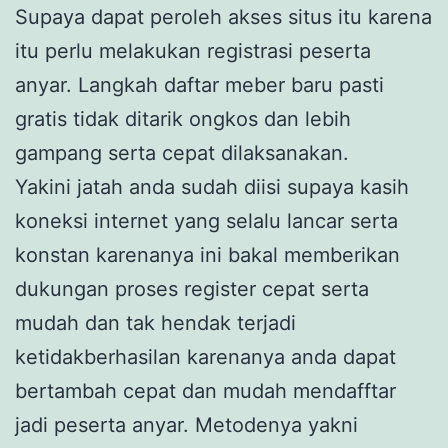
Supaya dapat peroleh akses situs itu karena
itu perlu melakukan registrasi peserta
anyar. Langkah daftar meber baru pasti
gratis tidak ditarik ongkos dan lebih
gampang serta cepat dilaksanakan.
Yakini jatah anda sudah diisi supaya kasih
koneksi internet yang selalu lancar serta
konstan karenanya ini bakal memberikan
dukungan proses register cepat serta
mudah dan tak hendak terjadi
ketidakberhasilan karenanya anda dapat
bertambah cepat dan mudah mendafftar
jadi peserta anyar. Metodenya yakni