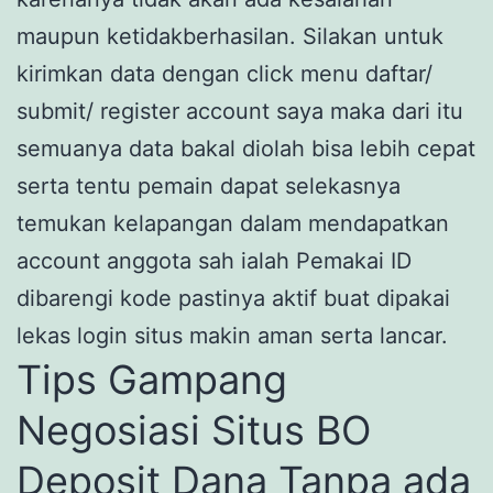
maupun ketidakberhasilan. Silakan untuk
kirimkan data dengan click menu daftar/
submit/ register account saya maka dari itu
semuanya data bakal diolah bisa lebih cepat
serta tentu pemain dapat selekasnya
temukan kelapangan dalam mendapatkan
account anggota sah ialah Pemakai ID
dibarengi kode pastinya aktif buat dipakai
lekas login situs makin aman serta lancar.
Tips Gampang
Negosiasi Situs BO
Deposit Dana Tanpa ada