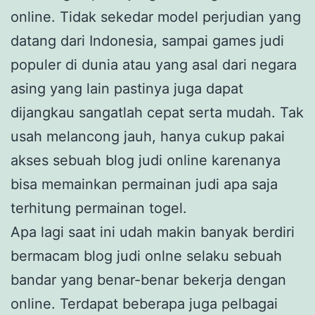
online. Tidak sekedar model perjudian yang
datang dari Indonesia, sampai games judi
populer di dunia atau yang asal dari negara
asing yang lain pastinya juga dapat
dijangkau sangatlah cepat serta mudah. Tak
usah melancong jauh, hanya cukup pakai
akses sebuah blog judi online karenanya
bisa memainkan permainan judi apa saja
terhitung permainan togel.
Apa lagi saat ini udah makin banyak berdiri
bermacam blog judi onlne selaku sebuah
bandar yang benar-benar bekerja dengan
online. Terdapat beberapa juga pelbagai