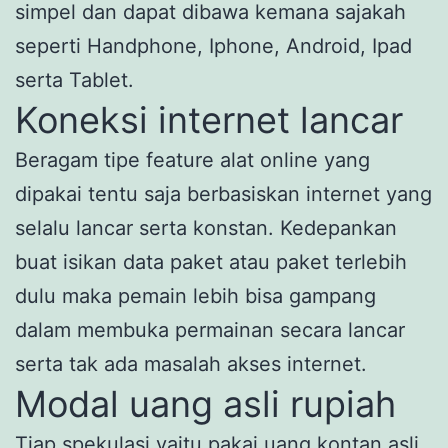
simpel dan dapat dibawa kemana sajakah
seperti Handphone, Iphone, Android, Ipad
serta Tablet.
Koneksi internet lancar
Beragam tipe feature alat online yang
dipakai tentu saja berbasiskan internet yang
selalu lancar serta konstan. Kedepankan
buat isikan data paket atau paket terlebih
dulu maka pemain lebih bisa gampang
dalam membuka permainan secara lancar
serta tak ada masalah akses internet.
Modal uang asli rupiah
Tiap spekulasi yaitu pakai uang kontan asli