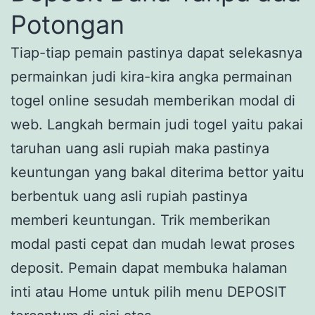
Potongan
Tiap-tiap pemain pastinya dapat selekasnya
permainkan judi kira-kira angka permainan
togel online sesudah memberikan modal di
web. Langkah bermain judi togel yaitu pakai
taruhan uang asli rupiah maka pastinya
keuntungan yang bakal diterima bettor yaitu
berbentuk uang asli rupiah pastinya
memberi keuntungan. Trik memberikan
modal pasti cepat dan mudah lewat proses
deposit. Pemain dapat membuka halaman
inti atau Home untuk pilih menu DEPOSIT