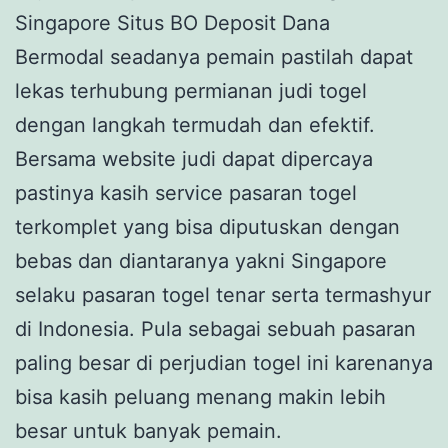
Singapore Situs BO Deposit Dana
Bermodal seadanya pemain pastilah dapat
lekas terhubung permianan judi togel
dengan langkah termudah dan efektif.
Bersama website judi dapat dipercaya
pastinya kasih service pasaran togel
terkomplet yang bisa diputuskan dengan
bebas dan diantaranya yakni Singapore
selaku pasaran togel tenar serta termashyur
di Indonesia. Pula sebagai sebuah pasaran
paling besar di perjudian togel ini karenanya
bisa kasih peluang menang makin lebih
besar untuk banyak pemain.