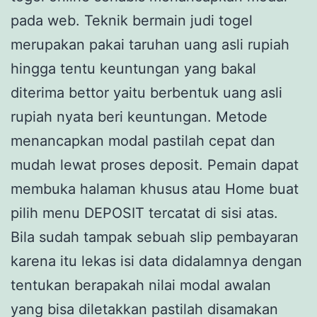
pada web. Teknik bermain judi togel
merupakan pakai taruhan uang asli rupiah
hingga tentu keuntungan yang bakal
diterima bettor yaitu berbentuk uang asli
rupiah nyata beri keuntungan. Metode
menancapkan modal pastilah cepat dan
mudah lewat proses deposit. Pemain dapat
membuka halaman khusus atau Home buat
pilih menu DEPOSIT tercatat di sisi atas.
Bila sudah tampak sebuah slip pembayaran
karena itu lekas isi data didalamnya dengan
tentukan berapakah nilai modal awalan
yang bisa diletakkan pastilah disamakan