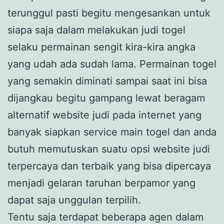
terunggul pasti begitu mengesankan untuk
siapa saja dalam melakukan judi togel
selaku permainan sengit kira-kira angka
yang udah ada sudah lama. Permainan togel
yang semakin diminati sampai saat ini bisa
dijangkau begitu gampang lewat beragam
alternatif website judi pada internet yang
banyak siapkan service main togel dan anda
butuh memutuskan suatu opsi website judi
terpercaya dan terbaik yang bisa dipercaya
menjadi gelaran taruhan berpamor yang
dapat saja unggulan terpilih.
Tentu saja terdapat beberapa agen dalam