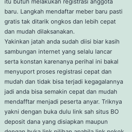
itu butuh melakukan registrasi anggota
baru. Langkah mendaftar meber baru pasti
gratis tak ditarik ongkos dan lebih cepat
dan mudah dilaksanakan.
Yakinkan jatah anda sudah diisi biar kasih
sambungan internet yang selalu lancar
serta konstan karenanya perihal ini bakal
menyuport proses registrasi cepat dan
mudah dan tidak bisa terjadi kegagalannya
jadi anda bisa semakin cepat dan mudah
mendafftar menjadi peserta anyar. Triknya
yakni dengan buka dulu link sah situs BO
deposit dana yang disiapkan maupun
dengan buka link pilihan apabila link pokok