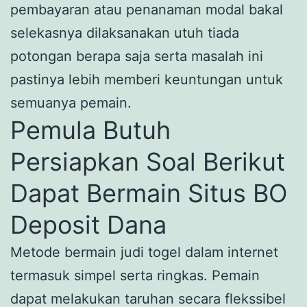
pembayaran atau penanaman modal bakal
selekasnya dilaksanakan utuh tiada
potongan berapa saja serta masalah ini
pastinya lebih memberi keuntungan untuk
semuanya pemain.
Pemula Butuh
Persiapkan Soal Berikut
Dapat Bermain Situs BO
Deposit Dana
Metode bermain judi togel dalam internet
termasuk simpel serta ringkas. Pemain
dapat melakukan taruhan secara flekssibel