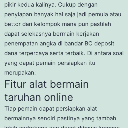
pikir kedua kalinya. Cukup dengan
penyiapan banyak hal saja jadi pemula atau
bettor dari kelompok mana pun pastilah
dapat selekasnya bermain kerjakan
penempatan angka di bandar BO deposit
dana terpercaya serta terbaik. Di antara soal
yang dapat pemain persiapkan itu
merupakan:
Fitur alat bermain
taruhan online
Tiap pemain dapat persiapkan alat
bermainnya sendiri pastinya yang tambah
lebih sederhana dan dapat dibawa kemana