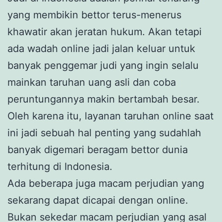
yang membikin bettor terus-menerus
khawatir akan jeratan hukum. Akan tetapi
ada wadah online jadi jalan keluar untuk
banyak penggemar judi yang ingin selalu
mainkan taruhan uang asli dan coba
peruntungannya makin bertambah besar.
Oleh karena itu, layanan taruhan online saat
ini jadi sebuah hal penting yang sudahlah
banyak digemari beragam bettor dunia
terhitung di Indonesia.
Ada beberapa juga macam perjudian yang
sekarang dapat dicapai dengan online.
Bukan sekedar macam perjudian yang asal