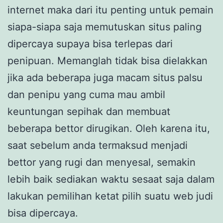
internet maka dari itu penting untuk pemain
siapa-siapa saja memutuskan situs paling
dipercaya supaya bisa terlepas dari
penipuan. Memanglah tidak bisa dielakkan
jika ada beberapa juga macam situs palsu
dan penipu yang cuma mau ambil
keuntungan sepihak dan membuat
beberapa bettor dirugikan. Oleh karena itu,
saat sebelum anda termaksud menjadi
bettor yang rugi dan menyesal, semakin
lebih baik sediakan waktu sesaat saja dalam
lakukan pemilihan ketat pilih suatu web judi
bisa dipercaya.