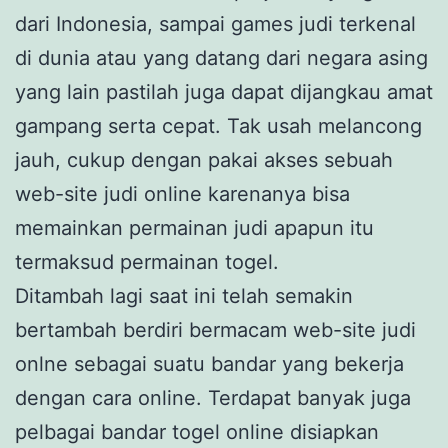
dari Indonesia, sampai games judi terkenal
di dunia atau yang datang dari negara asing
yang lain pastilah juga dapat dijangkau amat
gampang serta cepat. Tak usah melancong
jauh, cukup dengan pakai akses sebuah
web-site judi online karenanya bisa
memainkan permainan judi apapun itu
termaksud permainan togel.
Ditambah lagi saat ini telah semakin
bertambah berdiri bermacam web-site judi
onlne sebagai suatu bandar yang bekerja
dengan cara online. Terdapat banyak juga
pelbagai bandar togel online disiapkan