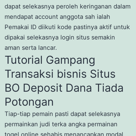
dapat selekasnya peroleh keringanan dalam
mendapat account anggota sah ialah
Pemakai ID diikuti kode pastinya aktif untuk
dipakai selekasnya login situs semakin
aman serta lancar.
Tutorial Gampang
Transaksi bisnis Situs
BO Deposit Dana Tiada
Potongan
Tiap-tiap pemain pasti dapat selekasnya
permainkan judi terka angka permainan
togel online sehabis menancapkan modal