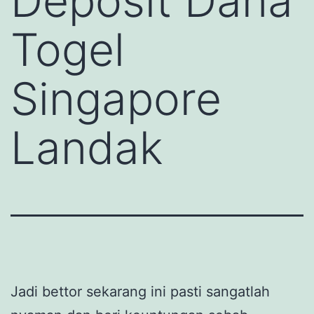
Deposit Dana
Togel
Singapore
Landak
Jadi bettor sekarang ini pasti sangatlah