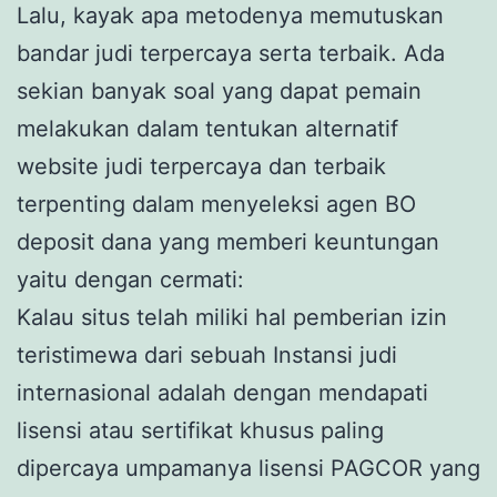
Lalu, kayak apa metodenya memutuskan
bandar judi terpercaya serta terbaik. Ada
sekian banyak soal yang dapat pemain
melakukan dalam tentukan alternatif
website judi terpercaya dan terbaik
terpenting dalam menyeleksi agen BO
deposit dana yang memberi keuntungan
yaitu dengan cermati:
Kalau situs telah miliki hal pemberian izin
teristimewa dari sebuah Instansi judi
internasional adalah dengan mendapati
lisensi atau sertifikat khusus paling
dipercaya umpamanya lisensi PAGCOR yang