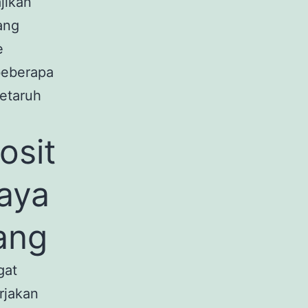
jikan
ang
e
 beberapa
betaruh
osit
aya
ang
gat
rjakan