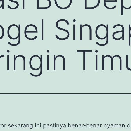
gel Singa
ingin Tim
tor sekarang ini pastinya benar-benar nyaman 