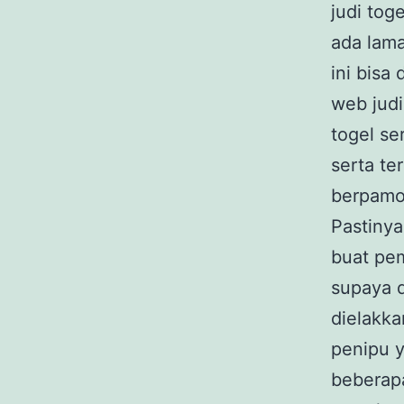
judi tog
ada lama
ini bisa
web judi
togel se
serta te
berpamor
Pastinya
buat pem
supaya d
dielakka
penipu 
beberapa