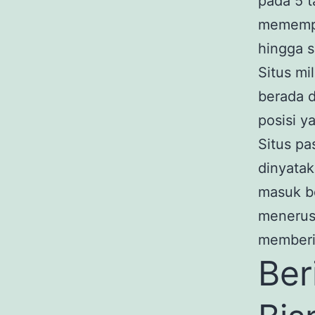
pada 5 t
mememper
hingga 
Situs mi
berada d
posisi y
Situs pa
dinyata
masuk be
menerus
memberi
Ber