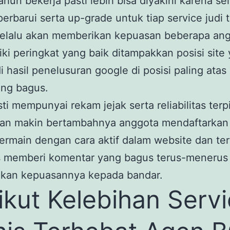
ahun bekerja pasti lebih bisa diyakini karena sel
barui serta up-grade untuk tiap service judi 
selalu akan memberikan kepuasan beberapa ang
liki peringkat yang baik ditampakkan posisi site
i hasil penelusuran google di posisi paling atas 
ang bagus.
sti mempunyai rekam jejak serta reliabilitas terp
kan makin bertambahnya anggota mendaftarkan
rmain dengan cara aktif dalam website dan te
 memberi komentar yang bagus terus-menerus
kan kepuasannya kepada bandar.
ikut Kelebihan Serv