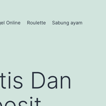
el Online
Roulette
Sabung ayam
tis Dan
osit