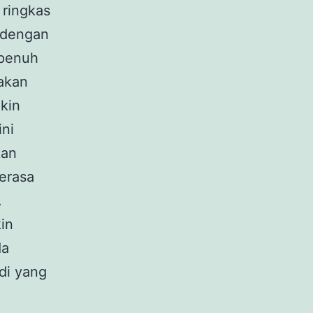
 ringkas
a dengan
 penuh
akan
ikin
ini
kan
erasa
.
in
da
di yang