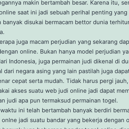
gannya makin bertambah besar. Karena itu, se
online saat ini jadi sebuah perihal penting yang
 banyak disukai bermacam bettor dunia terhitu
a.
erapa juga macam perjudian yang sekarang dap
dengan online. Bukan hanya model perjudian y
ari Indonesia, juga permainan judi dikenal di du
l dari negara asing yang lain pastilah juga dapa
nar cepat serta mudah. Tidak harus pergi jauh
kai akses suatu web judi online jadi dapat me
n judi apa pun termaksud permainan togel.
 waktu ini telah bertambah banyak berdiri ber
i onlne jadi suatu bandar yang bekerja dengan o