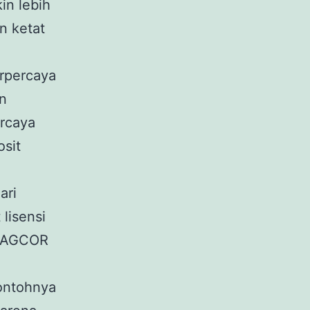
in lebih
n ketat
rpercaya
in
ercaya
sit
ari
lisensi
i PAGCOR
ontohnya