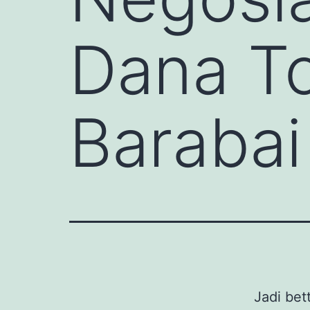
Dana To
Barabai
Jadi bet