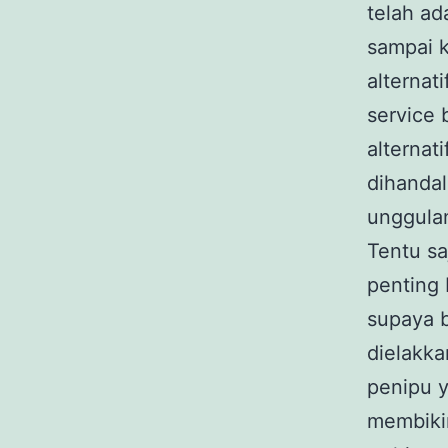
telah ad
sampai k
alternat
service
alternat
dihandal
unggulan
Tentu sa
penting 
supaya b
dielakka
penipu 
membikin