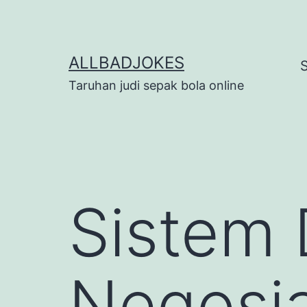
Skip
to
content
ALLBADJOKES
S
Taruhan judi sepak bola online
Sistem 
Negosia