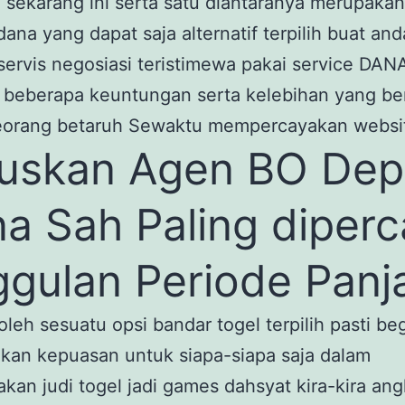
n sekarang ini serta satu diantaranya merupaka
dana yang dapat saja alternatif terpilih buat and
ervis negosiasi teristimewa pakai service DAN
t beberapa keuntungan serta kelebihan yang be
seorang betaruh Sewaktu mempercayakan websit
uskan Agen BO Dep
a Sah Paling diper
gulan Periode Panj
eh sesuatu opsi bandar togel terpilih pasti beg
kan kepuasan untuk siapa-siapa saja dalam
kan judi togel jadi games dahsyat kira-kira an