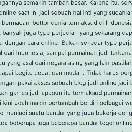
gannya semakin tambah besar. Karena itu, ser
online saat ini jadi sebuah hal inti yang sudahl
 bermacam bettor dunia termaksud di Indonesia
 banyak juga type perjudian yang sekarang dap
u dengan cara online. Bukan sekedar type perj
l dari Indonesia, sampai permainan judi terkenal
au yang asal dari negara asing yang lain pastila
capai begitu cepat dan mudah. Tidak harus perg
ngan pakai akses sebuah blog judi online jadi 
an games judi apapun itu termaksud permainan
 kini udah makin bertambah berdiri pelbagai w
ne menjadi suatu bandar yang juga bekerja den
Ada beberapa juga beberapa bandar togel onlin