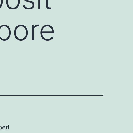
pore
beri