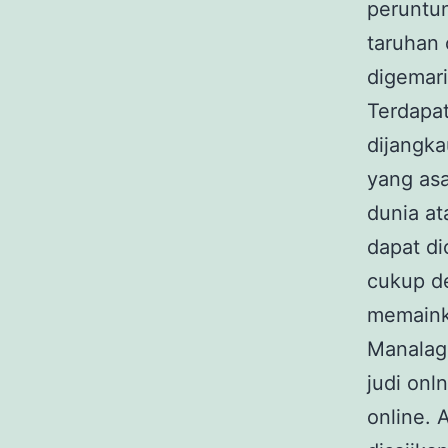
peruntun
taruhan 
digemari
Terdapat
dijangka
yang asa
dunia at
dapat di
cukup de
memaink
Manalagi
judi onl
online. 