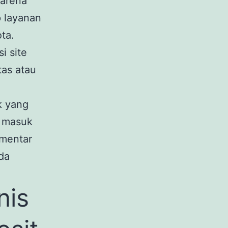
karena
 layanan
ta.
i site
tas atau
k yang
n masuk
omentar
da
nis