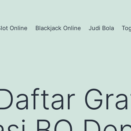
lot Online
Blackjack Online
Judi Bola
Tog
Daftar Gra
si BO Dep