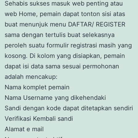
Sehabis sukses masuk web penting atau
web Home, pemain dapat tonton sisi atas
buat menunjuk menu DAFTAR/ REGISTER
sama dengan tertulis buat selekasnya
peroleh suatu formulir registrasi masih yang
kosong. Di kolom yang disiapkan, pemain
dapat isi data sama sesuai permohonan
adalah mencakup:
Nama komplet pemain
Nama Username yang dikehendaki
Sandi dengan kode dapat ditetapkan sendiri
Verifikasi Kembali sandi
Alamat e mail