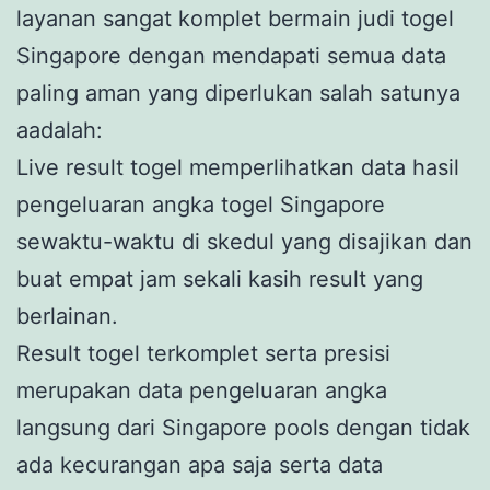
layanan sangat komplet bermain judi togel
Singapore dengan mendapati semua data
paling aman yang diperlukan salah satunya
aadalah:
Live result togel memperlihatkan data hasil
pengeluaran angka togel Singapore
sewaktu-waktu di skedul yang disajikan dan
buat empat jam sekali kasih result yang
berlainan.
Result togel terkomplet serta presisi
merupakan data pengeluaran angka
langsung dari Singapore pools dengan tidak
ada kecurangan apa saja serta data