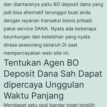
dan diantaranya yaitu BO deposit dana yang
jadi bisa alternatif terunggul buat anda
dengan layanan transaksi bisnis pribadi
pakai service DANA. Nyata ada beberapa
keuntungan dan kelebihan yang nyata
dirasa seseorang betaruh Di saat
mempercayakan web-site ini.
Tentukan Agen BO
Deposit Dana Sah Dapat
dipercaya Unggulan
Waktu Panjang
Mendapat satu opsi bandar togel terpilih