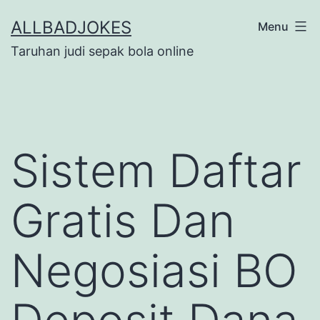
Skip
ALLBADJOKES
Menu
to
Taruhan judi sepak bola online
content
Sistem Daftar
Gratis Dan
Negosiasi BO