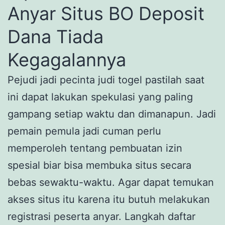
Anyar Situs BO Deposit
Dana Tiada
Kegagalannya
Pejudi jadi pecinta judi togel pastilah saat
ini dapat lakukan spekulasi yang paling
gampang setiap waktu dan dimanapun. Jadi
pemain pemula jadi cuman perlu
memperoleh tentang pembuatan izin
spesial biar bisa membuka situs secara
bebas sewaktu-waktu. Agar dapat temukan
akses situs itu karena itu butuh melakukan
registrasi peserta anyar. Langkah daftar