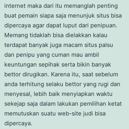
internet maka dari itu memanglah penting
buat pemain siapa saja menunjuk situs bisa
dipercaya agar dapat luput dari penipuan.
Memang tidaklah bisa dielakkan kalau
terdapat banyak juga macam situs palsu
dan penipu yang cuman mau ambil
keuntungan sepihak serta bikin banyak
bettor dirugikan. Karena itu, saat sebelum
anda terhitung selaku bettor yang rugi dan
menyesal, lebih baik menyiapkan waktu
sekejap saja dalam lakukan pemilihan ketat
memutuskan suatu web-site judi bisa
dipercaya.