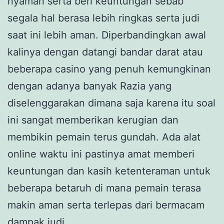
nyaman serta beri keuntungan sebab
segala hal berasa lebih ringkas serta judi
saat ini lebih aman. Diperbandingkan awal
kalinya dengan datangi bandar darat atau
beberapa casino yang penuh kemungkinan
dengan adanya banyak Razia yang
diselenggarakan dimana saja karena itu soal
ini sangat memberikan kerugian dan
membikin pemain terus gundah. Ada alat
online waktu ini pastinya amat memberi
keuntungan dan kasih ketenteraman untuk
beberapa betaruh di mana pemain terasa
makin aman serta terlepas dari bermacam
dampak judi.