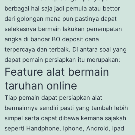
berbagai hal saja jadi pemula atau bettor
dari golongan mana pun pastinya dapat
selekasnya bermain lakukan penempatan
angka di bandar BO deposit dana
terpercaya dan terbaik. Di antara soal yang
dapat pemain persiapkan itu merupakan:
Feature alat bermain
taruhan online
Tiap pemain dapat persiapkan alat
bermainnya sendiri pasti yang tambah lebih
simpel serta dapat dibawa kemana sajakah
seperti Handphone, Iphone, Android, Ipad