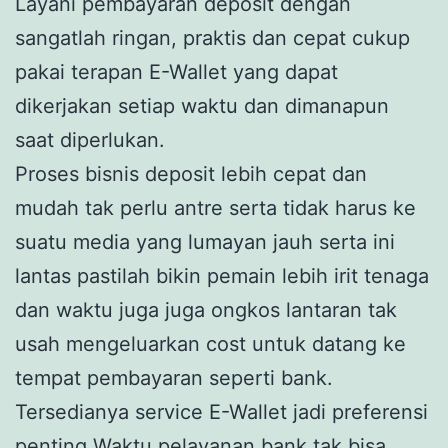
Layani pembayaran deposit dengan
sangatlah ringan, praktis dan cepat cukup
pakai terapan E-Wallet yang dapat
dikerjakan setiap waktu dan dimanapun
saat diperlukan.
Proses bisnis deposit lebih cepat dan
mudah tak perlu antre serta tidak harus ke
suatu media yang lumayan jauh serta ini
lantas pastilah bikin pemain lebih irit tenaga
dan waktu juga juga ongkos lantaran tak
usah mengeluarkan cost untuk datang ke
tempat pembayaran seperti bank.
Tersedianya service E-Wallet jadi preferensi
penting Waktu pelayanan bank tak bisa