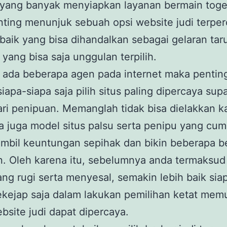
 yang banyak menyiapkan layanan bermain toge
ting menunjuk sebuah opsi website judi terpe
rbaik yang bisa dihandalkan sebagai gelaran ta
 yang bisa saja unggulan terpilih.
 ada beberapa agen pada internet maka pentin
iapa-siapa saja pilih situs paling dipercaya sup
ri penipuan. Memanglah tidak bisa dielakkan k
 juga model situs palsu serta penipu yang cu
mbil keuntungan sepihak dan bikin beberapa b
n. Oleh karena itu, sebelumnya anda termaksud
ang rugi serta menyesal, semakin lebih baik sia
ekejap saja dalam lakukan pemilihan ketat mem
bsite judi dapat dipercaya.