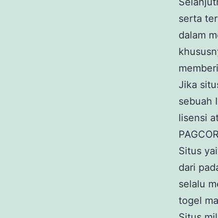
Selanjut
serta te
dalam me
khususn
memberi
Jika sit
sebuah I
lisensi a
PAGCOR y
Situs ya
dari pad
selalu m
togel m
Situs mi