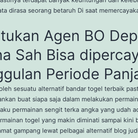
astinya terdapat banyak keuntungan dan keleb
ata dirasa seorang betaruh Di saat memercaya
tukan Agen BO Dep
a Sah Bisa diperca
gulan Periode Panj
eh sesuatu alternatif bandar togel terbaik pas
nkan buat siapa saja dalam melakukan permain
laku permainan sengit terka angka yang udah 
rmainan togel yang makin diminati sampai kini 
amat gampang lewat pelbagai alternatif blog jud