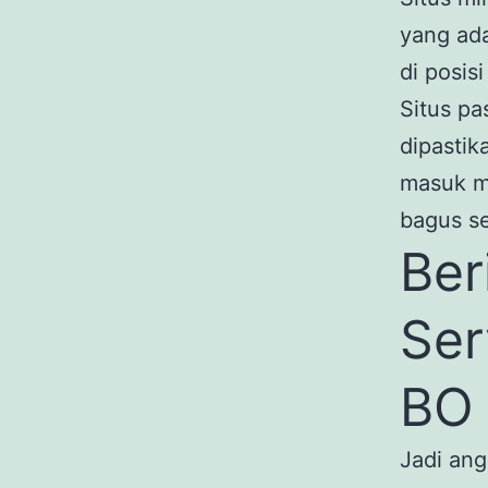
yang ada
di posis
Situs pa
dipasti
masuk ma
bagus se
Ber
Ser
BO 
Jadi ang