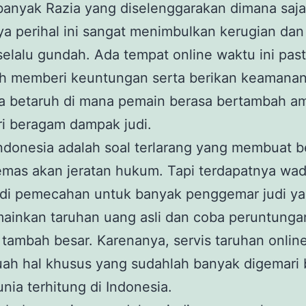
banyak Razia yang diselenggarakan dimana saja
a perihal ini sangat menimbulkan kerugian dan 
elalu gundah. Ada tempat online waktu ini past
ah memberi keuntungan serta berikan keamanan
a betaruh di mana pemain berasa bertambah a
ri beragam dampak judi.
Indonesia adalah soal terlarang yang membuat b
emas akan jeratan hukum. Tapi terdapatnya wa
adi pemecahan untuk banyak penggemar judi ya
mainkan taruhan uang asli dan coba peruntung
tambah besar. Karenanya, servis taruhan online 
uah hal khusus yang sudahlah banyak digemari
unia terhitung di Indonesia.