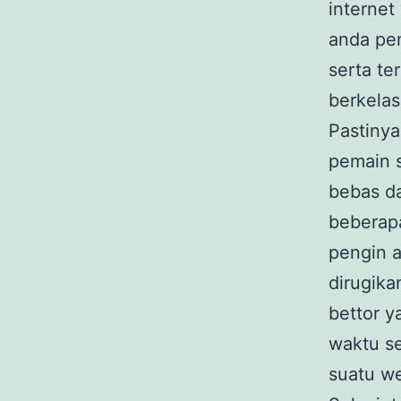
internet
anda pen
serta te
berkelas
Pastinya
pemain s
bebas da
beberapa
pengin a
dirugika
bettor y
waktu s
suatu we