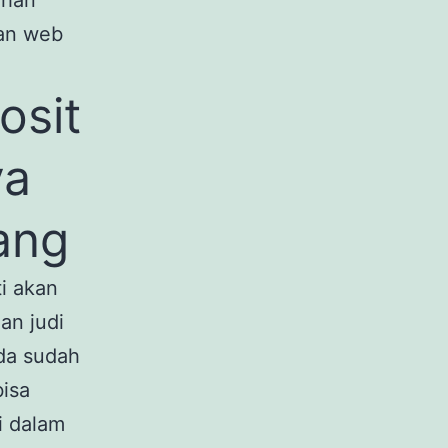
ihan
kan web
osit
ya
ang
ti akan
an judi
ada sudah
bisa
i dalam