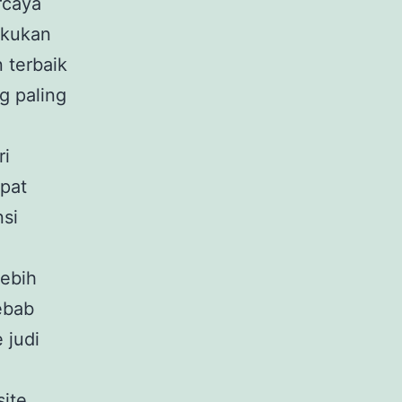
rcaya
akukan
 terbaik
g paling
ri
apat
nsi
lebih
sebab
 judi
site