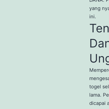
DANA. P
yang ny
ini.
Ten
Dan
Ung
Memperol
mengesa
togel se
lama. Pe
dicapai 