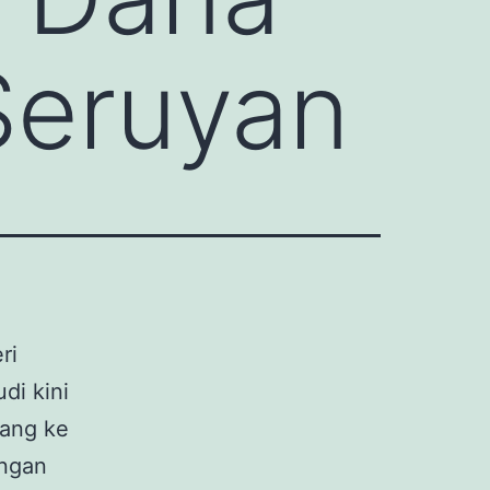
Seruyan
ri
di kini
dang ke
engan