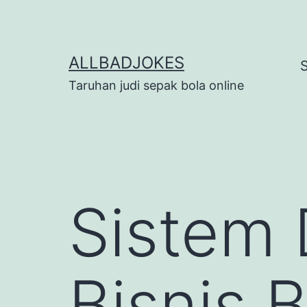
Skip
to
content
ALLBADJOKES
S
Taruhan judi sepak bola online
Sistem 
Bisnis 