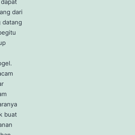
 dapat
ang dari
g datang
begitu
up
gel.
macam
ar
cam
aranya
k buat
yanan