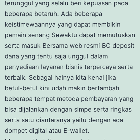
terunggul yang selalu beri kepuasan pada
beberapa betaruh. Ada beberapa
keistimewaannya yang dapat membikin
pemain senang Sewaktu dapat memutuskan
serta masuk Bersama web resmi BO deposit
dana yang tentu saja unggul dalam
penyediaan layanan bisnis terpercaya serta
terbaik. Sebagai halnya kita kenal jika
betul-betul kini udah makin bertambah
beberapa tempat metoda pembayaran yang
bisa dijalankan dengan simpe serta ringkas
serta satu diantaranya yaitu dengan ada
dompet digital atau E-wallet.