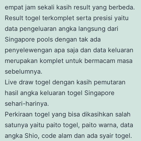
empat jam sekali kasih result yang berbeda.
Result togel terkomplet serta presisi yaitu
data pengeluaran angka langsung dari
Singapore pools dengan tak ada
penyelewengan apa saja dan data keluaran
merupakan komplet untuk bermacam masa
sebelumnya.
Live draw togel dengan kasih pemutaran
hasil angka keluaran togel Singapore
sehari-harinya.
Perkiraan togel yang bisa dikasihkan salah
satunya yaitu paito togel, paito warna, data
angka Shio, code alam dan ada syair togel.