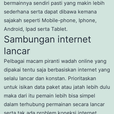
bermainnya sendiri pasti yang makin lebih
sederhana serta dapat dibawa kemana
sajakah seperti Mobile-phone, Iphone,
Android, Ipad serta Tablet.
Sambungan internet
lancar
Pelbagai macam piranti wadah online yang
dipakai tentu saja berbasiskan internet yang
selalu lancar dan konstan. Prioritaskan
untuk isikan data paket atau jatah lebih dulu
maka dari itu pemain lebih bisa simpel
dalam terhubung permainan secara lancar
serta tak ada problem koneksi internet.