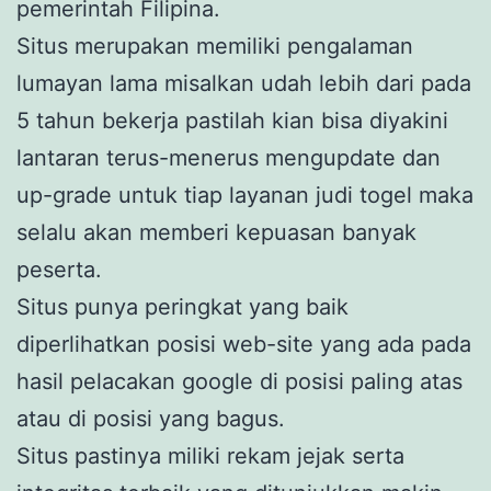
pemerintah Filipina.
Situs merupakan memiliki pengalaman
lumayan lama misalkan udah lebih dari pada
5 tahun bekerja pastilah kian bisa diyakini
lantaran terus-menerus mengupdate dan
up-grade untuk tiap layanan judi togel maka
selalu akan memberi kepuasan banyak
peserta.
Situs punya peringkat yang baik
diperlihatkan posisi web-site yang ada pada
hasil pelacakan google di posisi paling atas
atau di posisi yang bagus.
Situs pastinya miliki rekam jejak serta