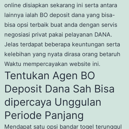
online disiapkan sekarang ini serta antara
lainnya ialah BO deposit dana yang bisa-
bisa opsi terbaik buat anda dengan servis
negosiasi privat pakai pelayanan DANA.
Jelas terdapat beberapa keuntungan serta
kelebihan yang nyata dirasa orang betaruh
Waktu mempercayakan website ini.
Tentukan Agen BO
Deposit Dana Sah Bisa
dipercaya Unggulan
Periode Panjang
Mendapat satu opsi bandar togel terunggul