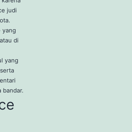
i karena
e judi
ota.
e yang
atau di
ul yang
serta
entari
 bandar.
ice