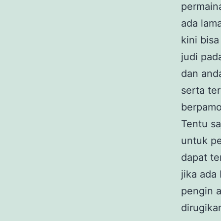
permaina
ada lama
kini bis
judi pad
dan anda
serta te
berpamor
Tentu sa
untuk pe
dapat te
jika ada
pengin 
dirugika