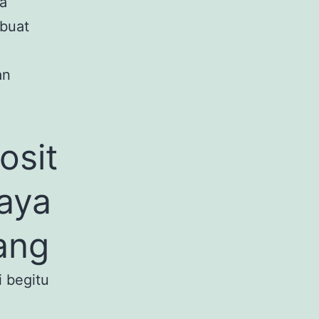
ya
 buat
an
osit
aya
ang
i begitu