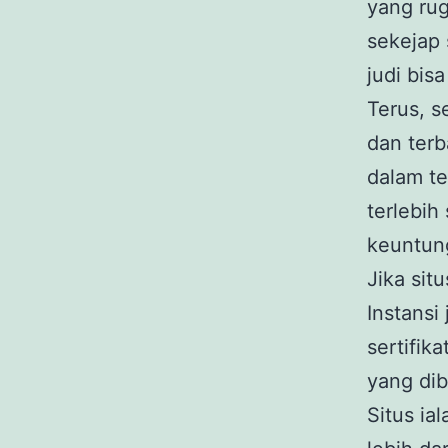
yang rug
sekejap 
judi bis
Terus, s
dan ter
dalam te
terlebih
keuntun
Jika situ
Instansi
sertifik
yang dib
Situs i