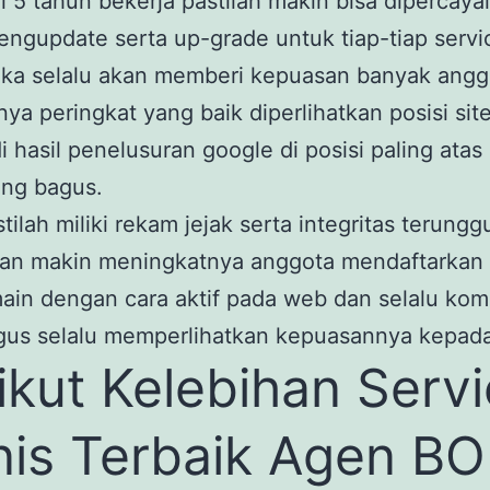
ri 5 tahun bekerja pastilah makin bisa dipercaya
engupdate serta up-grade untuk tiap-tiap servic
aka selalu akan memberi kepuasan banyak angg
nya peringkat yang baik diperlihatkan posisi sit
i hasil penelusuran google di posisi paling atas 
ang bagus.
stilah miliki rekam jejak serta integritas terungg
kan makin meningkatnya anggota mendaftarkan 
in dengan cara aktif pada web dan selalu kom
gus selalu memperlihatkan kepuasannya kepada
ikut Kelebihan Serv
nis Terbaik Agen BO