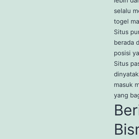
lebih da
selalu m
togel m
Situs pu
berada d
posisi y
Situs pa
dinyata
masuk ma
yang ba
Ber
Bis