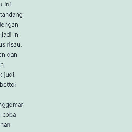
 ini
rtandang
 dengan
adi ini
s risau.
an dan
in
 judi.
bettor
enggemar
a coba
anan