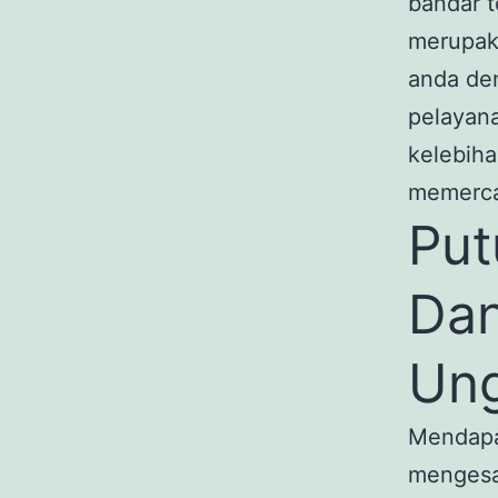
bandar t
merupaka
anda den
pelayan
kelebiha
memerca
Put
Dan
Ung
Mendapat
mengesa