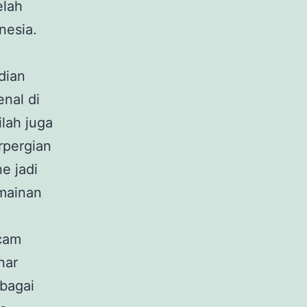
elah
nesia.
dian
enal di
ilah juga
rpergian
e jadi
mainan
acam
nar
lbagai