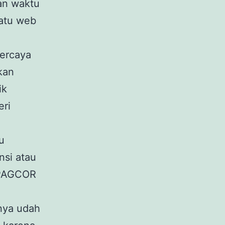
an waktu
uatu web
percaya
kan
ik
eri
tu
nsi atau
i PAGCOR
nya udah