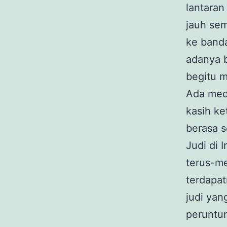
lantaran
jauh se
ke banda
adanya b
begitu m
Ada med
kasih k
berasa s
Judi di 
terus-m
terdapat
judi yan
peruntun