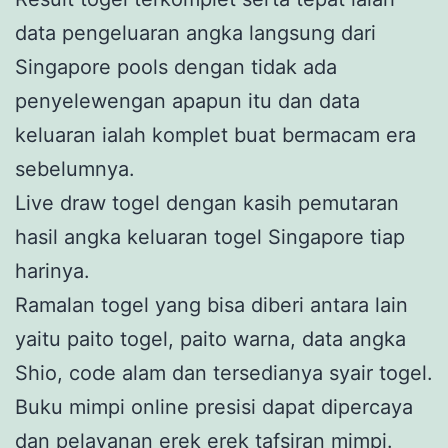
data pengeluaran angka langsung dari
Singapore pools dengan tidak ada
penyelewengan apapun itu dan data
keluaran ialah komplet buat bermacam era
sebelumnya.
Live draw togel dengan kasih pemutaran
hasil angka keluaran togel Singapore tiap
harinya.
Ramalan togel yang bisa diberi antara lain
yaitu paito togel, paito warna, data angka
Shio, code alam dan tersedianya syair togel.
Buku mimpi online presisi dapat dipercaya
dan pelayanan erek erek tafsiran mimpi.