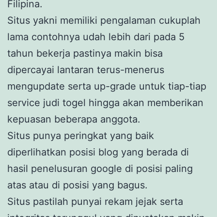
Filipina.
Situs yakni memiliki pengalaman cukuplah
lama contohnya udah lebih dari pada 5
tahun bekerja pastinya makin bisa
dipercayai lantaran terus-menerus
mengupdate serta up-grade untuk tiap-tiap
service judi togel hingga akan memberikan
kepuasan beberapa anggota.
Situs punya peringkat yang baik
diperlihatkan posisi blog yang berada di
hasil penelusuran google di posisi paling
atas atau di posisi yang bagus.
Situs pastilah punyai rekam jejak serta