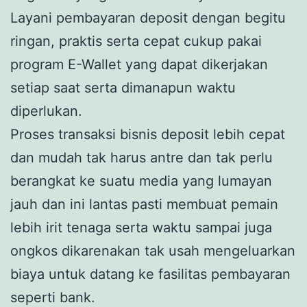
Layani pembayaran deposit dengan begitu
ringan, praktis serta cepat cukup pakai
program E-Wallet yang dapat dikerjakan
setiap saat serta dimanapun waktu
diperlukan.
Proses transaksi bisnis deposit lebih cepat
dan mudah tak harus antre dan tak perlu
berangkat ke suatu media yang lumayan
jauh dan ini lantas pasti membuat pemain
lebih irit tenaga serta waktu sampai juga
ongkos dikarenakan tak usah mengeluarkan
biaya untuk datang ke fasilitas pembayaran
seperti bank.