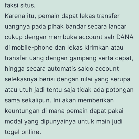
faksi situs.
Karena itu, pemain dapat lekas transfer
uangnya pada pihak bandar secara lancar
cukup dengan membuka account sah DANA
di mobile-phone dan lekas kirimkan atau
transfer uang dengan gampang serta cepat,
hingga secara automatis saldo account
selekasnya berisi dengan nilai yang serupa
atau utuh jadi tentu saja tidak ada potongan
sama sekalipun. Ini akan memberikan
keuntungan di mana pemain dapat pakai
modal yang dipunyainya untuk main judi
togel online.