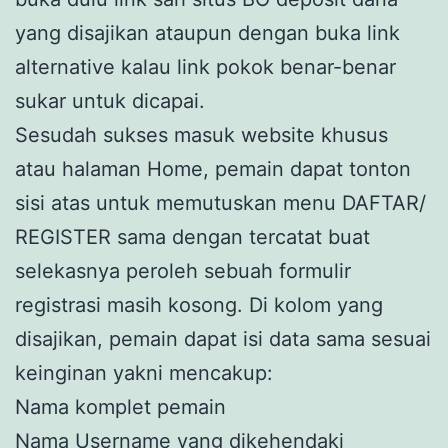
yang disajikan ataupun dengan buka link
alternative kalau link pokok benar-benar
sukar untuk dicapai.
Sesudah sukses masuk website khusus
atau halaman Home, pemain dapat tonton
sisi atas untuk memutuskan menu DAFTAR/
REGISTER sama dengan tercatat buat
selekasnya peroleh sebuah formulir
registrasi masih kosong. Di kolom yang
disajikan, pemain dapat isi data sama sesuai
keinginan yakni mencakup:
Nama komplet pemain
Nama Username yang dikehendaki