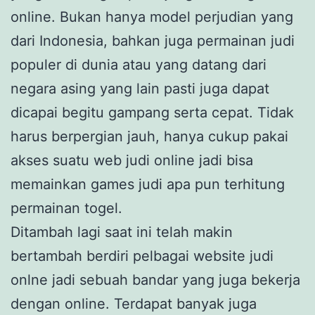
online. Bukan hanya model perjudian yang
dari Indonesia, bahkan juga permainan judi
populer di dunia atau yang datang dari
negara asing yang lain pasti juga dapat
dicapai begitu gampang serta cepat. Tidak
harus berpergian jauh, hanya cukup pakai
akses suatu web judi online jadi bisa
memainkan games judi apa pun terhitung
permainan togel.
Ditambah lagi saat ini telah makin
bertambah berdiri pelbagai website judi
onlne jadi sebuah bandar yang juga bekerja
dengan online. Terdapat banyak juga