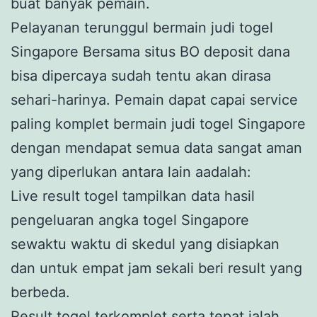
buat banyak pemain.
Pelayanan terunggul bermain judi togel
Singapore Bersama situs BO deposit dana
bisa dipercaya sudah tentu akan dirasa
sehari-harinya. Pemain dapat capai service
paling komplet bermain judi togel Singapore
dengan mendapat semua data sangat aman
yang diperlukan antara lain aadalah:
Live result togel tampilkan data hasil
pengeluaran angka togel Singapore
sewaktu waktu di skedul yang disiapkan
dan untuk empat jam sekali beri result yang
berbeda.
Result togel terkomplet serta tepat ialah