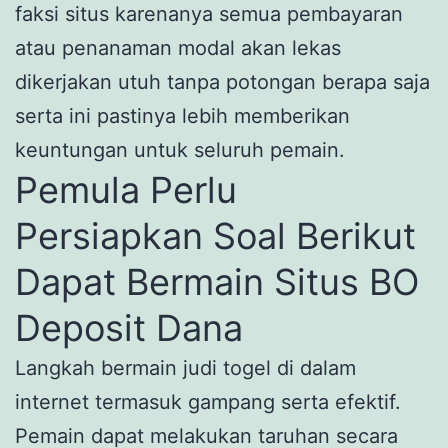
faksi situs karenanya semua pembayaran
atau penanaman modal akan lekas
dikerjakan utuh tanpa potongan berapa saja
serta ini pastinya lebih memberikan
keuntungan untuk seluruh pemain.
Pemula Perlu
Persiapkan Soal Berikut
Dapat Bermain Situs BO
Deposit Dana
Langkah bermain judi togel di dalam
internet termasuk gampang serta efektif.
Pemain dapat melakukan taruhan secara