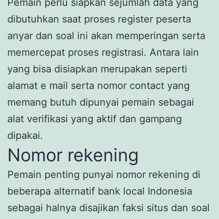
Pemain perlu siapkan sejumlah data yang
dibutuhkan saat proses register peserta
anyar dan soal ini akan memperingan serta
memercepat proses registrasi. Antara lain
yang bisa disiapkan merupakan seperti
alamat e mail serta nomor contact yang
memang butuh dipunyai pemain sebagai
alat verifikasi yang aktif dan gampang
dipakai.
Nomor rekening
Pemain penting punyai nomor rekening di
beberapa alternatif bank local Indonesia
sebagai halnya disajikan faksi situs dan soal