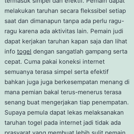
termasuk simpel dan efektif. Pemain dapat
melakukan taruhan secara flekssibel setiap
saat dan dimanapun tanpa ada perlu ragu-
ragu karena ada aktivitas lain. Pemain judi
dapat kerjakan taruhan kapan saja dan lihat
info
togel
dengan sangatlah gampang serta
cepat. Cuma pakai koneksi internet
semuanya terasa simpel serta efektif
bahkan juga juga berkesempatan menang di
mana pemian bakal terus-menerus terasa
senang buat mengerjakan tiap penempatan.
Supaya pemula dapat lekas melaksanakan
taruhan togel pada internet jadi tidak ada
prasyarat yang membuat lebih sulit pemain