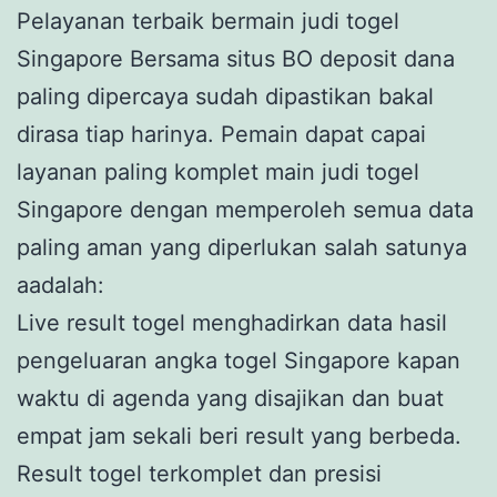
Pelayanan terbaik bermain judi togel
Singapore Bersama situs BO deposit dana
paling dipercaya sudah dipastikan bakal
dirasa tiap harinya. Pemain dapat capai
layanan paling komplet main judi togel
Singapore dengan memperoleh semua data
paling aman yang diperlukan salah satunya
aadalah:
Live result togel menghadirkan data hasil
pengeluaran angka togel Singapore kapan
waktu di agenda yang disajikan dan buat
empat jam sekali beri result yang berbeda.
Result togel terkomplet dan presisi