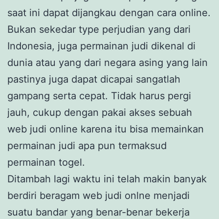
saat ini dapat dijangkau dengan cara online.
Bukan sekedar type perjudian yang dari
Indonesia, juga permainan judi dikenal di
dunia atau yang dari negara asing yang lain
pastinya juga dapat dicapai sangatlah
gampang serta cepat. Tidak harus pergi
jauh, cukup dengan pakai akses sebuah
web judi online karena itu bisa memainkan
permainan judi apa pun termaksud
permainan togel.
Ditambah lagi waktu ini telah makin banyak
berdiri beragam web judi onlne menjadi
suatu bandar yang benar-benar bekerja