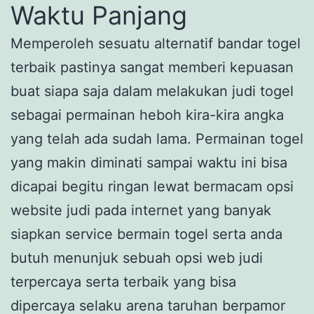
Waktu Panjang
Memperoleh sesuatu alternatif bandar togel
terbaik pastinya sangat memberi kepuasan
buat siapa saja dalam melakukan judi togel
sebagai permainan heboh kira-kira angka
yang telah ada sudah lama. Permainan togel
yang makin diminati sampai waktu ini bisa
dicapai begitu ringan lewat bermacam opsi
website judi pada internet yang banyak
siapkan service bermain togel serta anda
butuh menunjuk sebuah opsi web judi
terpercaya serta terbaik yang bisa
dipercaya selaku arena taruhan berpamor