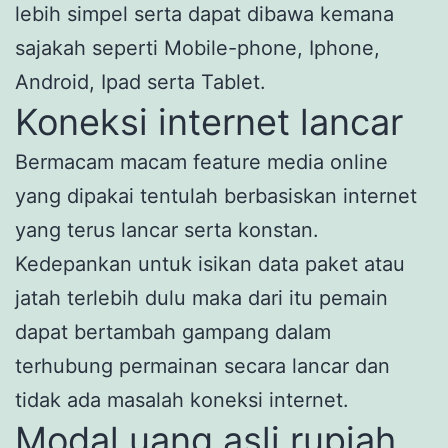
lebih simpel serta dapat dibawa kemana
sajakah seperti Mobile-phone, Iphone,
Android, Ipad serta Tablet.
Koneksi internet lancar
Bermacam macam feature media online
yang dipakai tentulah berbasiskan internet
yang terus lancar serta konstan.
Kedepankan untuk isikan data paket atau
jatah terlebih dulu maka dari itu pemain
dapat bertambah gampang dalam
terhubung permainan secara lancar dan
tidak ada masalah koneksi internet.
Modal uang asli rupiah