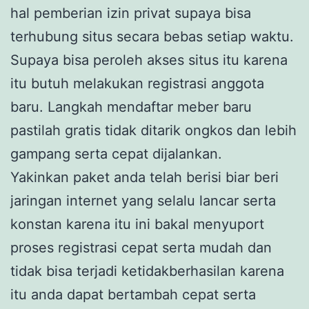
hal pemberian izin privat supaya bisa
terhubung situs secara bebas setiap waktu.
Supaya bisa peroleh akses situs itu karena
itu butuh melakukan registrasi anggota
baru. Langkah mendaftar meber baru
pastilah gratis tidak ditarik ongkos dan lebih
gampang serta cepat dijalankan.
Yakinkan paket anda telah berisi biar beri
jaringan internet yang selalu lancar serta
konstan karena itu ini bakal menyuport
proses registrasi cepat serta mudah dan
tidak bisa terjadi ketidakberhasilan karena
itu anda dapat bertambah cepat serta