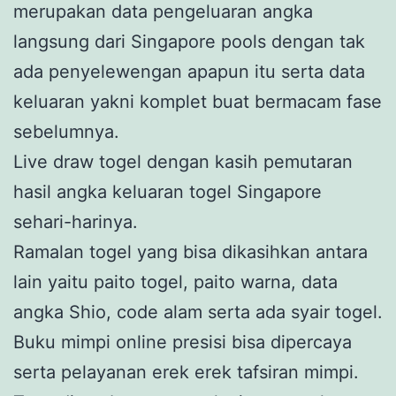
merupakan data pengeluaran angka
langsung dari Singapore pools dengan tak
ada penyelewengan apapun itu serta data
keluaran yakni komplet buat bermacam fase
sebelumnya.
Live draw togel dengan kasih pemutaran
hasil angka keluaran togel Singapore
sehari-harinya.
Ramalan togel yang bisa dikasihkan antara
lain yaitu paito togel, paito warna, data
angka Shio, code alam serta ada syair togel.
Buku mimpi online presisi bisa dipercaya
serta pelayanan erek erek tafsiran mimpi.