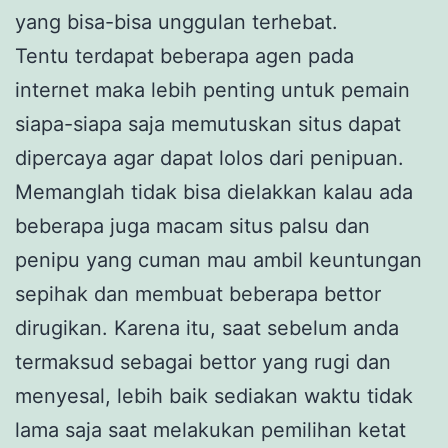
yang bisa-bisa unggulan terhebat.
Tentu terdapat beberapa agen pada
internet maka lebih penting untuk pemain
siapa-siapa saja memutuskan situs dapat
dipercaya agar dapat lolos dari penipuan.
Memanglah tidak bisa dielakkan kalau ada
beberapa juga macam situs palsu dan
penipu yang cuman mau ambil keuntungan
sepihak dan membuat beberapa bettor
dirugikan. Karena itu, saat sebelum anda
termaksud sebagai bettor yang rugi dan
menyesal, lebih baik sediakan waktu tidak
lama saja saat melakukan pemilihan ketat