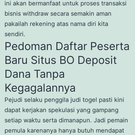
ini akan bermanfaat untuk proses transaksi
bisnis withdraw secara semakin aman
pakailah rekening atas nama diri kita
sendiri.
Pedoman Daftar Peserta
Baru Situs BO Deposit
Dana Tanpa
Kegagalannya
Pejudi selaku penggila judi togel pasti kini
dapat kerjakan spekulasi yang gampang
setiap waktu serta dimanapun. Jadi pemain
pemula karenanya hanya butuh mendapat