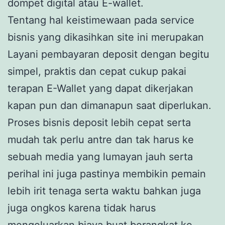
dompet digital atau E-wallet.
Tentang hal keistimewaan pada service
bisnis yang dikasihkan site ini merupakan
Layani pembayaran deposit dengan begitu
simpel, praktis dan cepat cukup pakai
terapan E-Wallet yang dapat dikerjakan
kapan pun dan dimanapun saat diperlukan.
Proses bisnis deposit lebih cepat serta
mudah tak perlu antre dan tak harus ke
sebuah media yang lumayan jauh serta
perihal ini juga pastinya membikin pemain
lebih irit tenaga serta waktu bahkan juga
juga ongkos karena tidak harus
mengeluarkan biaya buat berangkat ke