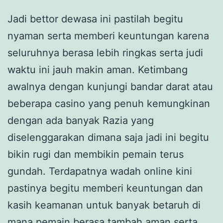
Jadi bettor dewasa ini pastilah begitu
nyaman serta memberi keuntungan karena
seluruhnya berasa lebih ringkas serta judi
waktu ini jauh makin aman. Ketimbang
awalnya dengan kunjungi bandar darat atau
beberapa casino yang penuh kemungkinan
dengan ada banyak Razia yang
diselenggarakan dimana saja jadi ini begitu
bikin rugi dan membikin pemain terus
gundah. Terdapatnya wadah online kini
pastinya begitu memberi keuntungan dan
kasih keamanan untuk banyak betaruh di
mana pemain berasa tambah aman serta