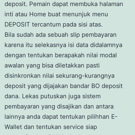
deposit. Pemain dapat membuka halaman
inti atau Home buat menunjuk menu
DEPOSIT tercantum pada sisi atas.
Bila sudah ada sebuah slip pembayaran
karena itu selekasnya isi data didalamnya
dengan tentukan berapakah nilai modal
awalan yang bisa diletakkan pasti
disinkronkan nilai sekurang-kurangnya
deposit yang dijajakan bandar BO deposit
dana. Lekas putuskan juga sistem
pembayaran yang disajikan dan antara
lainnya anda dapat tentukan pilihhan E-
Wallet dan tentukan service siap