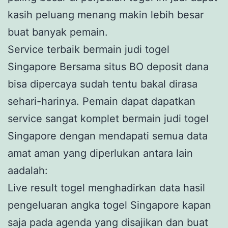
kasih peluang menang makin lebih besar
buat banyak pemain.
Service terbaik bermain judi togel
Singapore Bersama situs BO deposit dana
bisa dipercaya sudah tentu bakal dirasa
sehari-harinya. Pemain dapat dapatkan
service sangat komplet bermain judi togel
Singapore dengan mendapati semua data
amat aman yang diperlukan antara lain
aadalah:
Live result togel menghadirkan data hasil
pengeluaran angka togel Singapore kapan
saja pada agenda yang disajikan dan buat