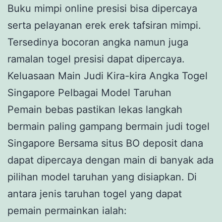
Buku mimpi online presisi bisa dipercaya
serta pelayanan erek erek tafsiran mimpi.
Tersedinya bocoran angka namun juga
ramalan togel presisi dapat dipercaya.
Keluasaan Main Judi Kira-kira Angka Togel
Singapore Pelbagai Model Taruhan
Pemain bebas pastikan lekas langkah
bermain paling gampang bermain judi togel
Singapore Bersama situs BO deposit dana
dapat dipercaya dengan main di banyak ada
pilihan model taruhan yang disiapkan. Di
antara jenis taruhan togel yang dapat
pemain permainkan ialah: