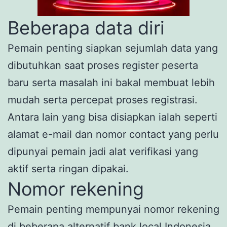
Beberapa data diri
Pemain penting siapkan sejumlah data yang
dibutuhkan saat proses register peserta
baru serta masalah ini bakal membuat lebih
mudah serta percepat proses registrasi.
Antara lain yang bisa disiapkan ialah seperti
alamat e-mail dan nomor contact yang perlu
dipunyai pemain jadi alat verifikasi yang
aktif serta ringan dipakai.
Nomor rekening
Pemain penting mempunyai nomor rekening
di beberapa alternatif bank local Indonesia