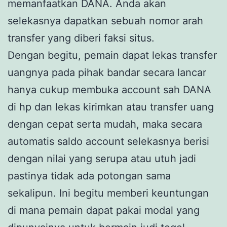
memanfaatkan DANA. Anda akan
selekasnya dapatkan sebuah nomor arah
transfer yang diberi faksi situs.
Dengan begitu, pemain dapat lekas transfer
uangnya pada pihak bandar secara lancar
hanya cukup membuka account sah DANA
di hp dan lekas kirimkan atau transfer uang
dengan cepat serta mudah, maka secara
automatis saldo account selekasnya berisi
dengan nilai yang serupa atau utuh jadi
pastinya tidak ada potongan sama
sekalipun. Ini begitu memberi keuntungan
di mana pemain dapat pakai modal yang