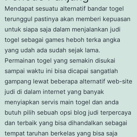
Mendapat sesuatu alternatif bandar togel
terunggul pastinya akan memberi kepuasan
untuk siapa saja dalam menjalankan judi
togel sebagai games heboh terka angka
yang udah ada sudah sejak lama.
Permainan togel yang semakin disukai
sampai waktu ini bisa dicapai sangatlah
gampang lewat beberapa alternatif web-site
judi di dalam internet yang banyak
menyiapkan servis main togel dan anda
butuh pilih sebuah opsi blog judi terpercaya
dan terbaik yang bisa dihandalkan sebagai
tempat taruhan berkelas yang bisa saja