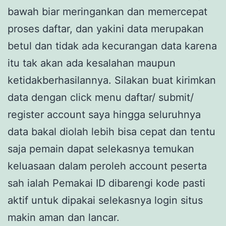
bawah biar meringankan dan memercepat
proses daftar, dan yakini data merupakan
betul dan tidak ada kecurangan data karena
itu tak akan ada kesalahan maupun
ketidakberhasilannya. Silakan buat kirimkan
data dengan click menu daftar/ submit/
register account saya hingga seluruhnya
data bakal diolah lebih bisa cepat dan tentu
saja pemain dapat selekasnya temukan
keluasaan dalam peroleh account peserta
sah ialah Pemakai ID dibarengi kode pasti
aktif untuk dipakai selekasnya login situs
makin aman dan lancar.