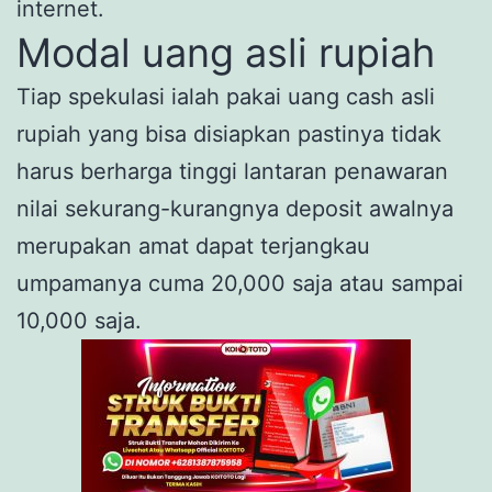
internet.
Modal uang asli rupiah
Tiap spekulasi ialah pakai uang cash asli
rupiah yang bisa disiapkan pastinya tidak
harus berharga tinggi lantaran penawaran
nilai sekurang-kurangnya deposit awalnya
merupakan amat dapat terjangkau
umpamanya cuma 20,000 saja atau sampai
10,000 saja.