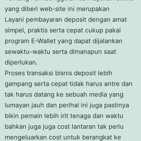
yang diberi web-site ini merupakan
Layani pembayaran deposit dengan amat
simpel, praktis serta cepat cukup pakai
program E-Wallet yang dapat dijalankan
sewaktu-waktu serta dimanapun saat
diperlukan.
Proses transaksi bisnis deposit lebih
gampang serta cepat tidak harus antre dan
tak harus datang ke sebuah media yang
lumayan jauh dan perihal ini juga pastinya
bikin pemain lebih irit tenaga dan waktu
bahkan juga juga cost lantaran tak perlu
mengeluarkan cost untuk berangkat ke