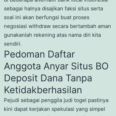
sebagai halnya disajikan faksi situs serta
soal ini akan berfungsi buat proses
negosiasi withdraw secara bertambah aman
gunakanlah rekening atas nama diri kita
sendiri.
Pedoman Daftar
Anggota Anyar Situs BO
Deposit Dana Tanpa
Ketidakberhasilan
Pejudi sebagai penggila judi togel pastinya
kini dapat kerjakan spekulasi yang simpel