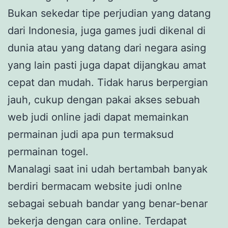
Bukan sekedar tipe perjudian yang datang
dari Indonesia, juga games judi dikenal di
dunia atau yang datang dari negara asing
yang lain pasti juga dapat dijangkau amat
cepat dan mudah. Tidak harus berpergian
jauh, cukup dengan pakai akses sebuah
web judi online jadi dapat memainkan
permainan judi apa pun termaksud
permainan togel.
Manalagi saat ini udah bertambah banyak
berdiri bermacam website judi onlne
sebagai sebuah bandar yang benar-benar
bekerja dengan cara online. Terdapat