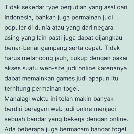
Tidak sekedar type perjudian yang asal dari
Indonesia, bahkan juga permainan judi
populer di dunia atau yang dari negara
asing yang lain pasti juga dapat dijangkau
benar-benar gampang serta cepat. Tidak
harus melancong jauh, cukup dengan pakai
akses suatu web-site judi online karenanya
dapat memainkan games judi apapun itu
terhitung permainan togel.
Manalagi waktu ini telah makin banyak
berdiri beragam web judi onlne menjadi
sebuah bandar yang bekerja dengan online.
Ada beberapa juga bermacam bandar togel