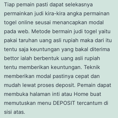
Tiap pemain pasti dapat selekasnya
permainkan judi kira-kira angka permainan
togel online seusai menancapkan modal
pada web. Metode bermain judi togel yaitu
pakai taruhan uang asli rupiah maka dari itu
tentu saja keuntungan yang bakal diterima
bettor ialah berbentuk uang asli rupiah
tentu memberikan keuntungan. Teknik
memberikan modal pastinya cepat dan
mudah lewat proses deposit. Pemain dapat
membuka halaman inti atau Home buat
memutuskan menu DEPOSIT tercantum di
sisi atas.