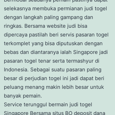
selekasnya membuka permianan judi togel
dengan langkah paling gampang dan
ringkas. Bersama website judi bisa
dipercaya pastilah beri servis pasaran togel
terkomplet yang bisa diputuskan dengan
bebas dan diantaranya ialah Singapore jadi
pasaran togel tenar serta termashyur di
Indonesia. Sebagai suatu pasaran paling
besar di perjudian togel ini jadi dapat beri
peluang menang makin lebih besar untuk
banyak pemain.
Service terunggul bermain judi togel
Singapore Bersama situs BO deposit dana