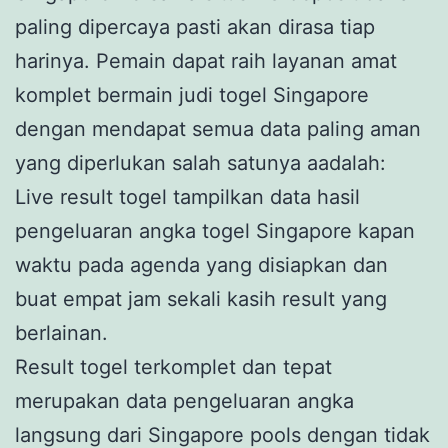
paling dipercaya pasti akan dirasa tiap
harinya. Pemain dapat raih layanan amat
komplet bermain judi togel Singapore
dengan mendapat semua data paling aman
yang diperlukan salah satunya aadalah:
Live result togel tampilkan data hasil
pengeluaran angka togel Singapore kapan
waktu pada agenda yang disiapkan dan
buat empat jam sekali kasih result yang
berlainan.
Result togel terkomplet dan tepat
merupakan data pengeluaran angka
langsung dari Singapore pools dengan tidak