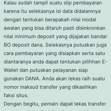
Kalau sudah tampil suatu slip pembayaran
karena itu selekasnya isi data didalamnya
dengan tentukan berapakah nilai modal
awalan yang bisa ditaruh pasti disinkronkan
nilai minimum deposit yang dijajakan bandar
BO deposit dana. Selekasnya putuskan juga
cara pembayaran yang disiapkan serta satu
diantaranya anda dapat tentukan pilihhan E-
Wallet dan putuskan pelayanan siap
gunakan DANA. Anda akan lekas raih suatu
nomor maksud transfer yang dikasihkan
faksi situs.
Dengan begitu, pemain dapat lekas transfer