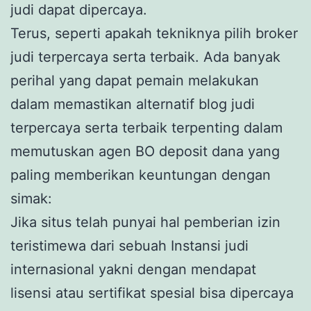
judi dapat dipercaya.
Terus, seperti apakah tekniknya pilih broker
judi terpercaya serta terbaik. Ada banyak
perihal yang dapat pemain melakukan
dalam memastikan alternatif blog judi
terpercaya serta terbaik terpenting dalam
memutuskan agen BO deposit dana yang
paling memberikan keuntungan dengan
simak:
Jika situs telah punyai hal pemberian izin
teristimewa dari sebuah Instansi judi
internasional yakni dengan mendapat
lisensi atau sertifikat spesial bisa dipercaya