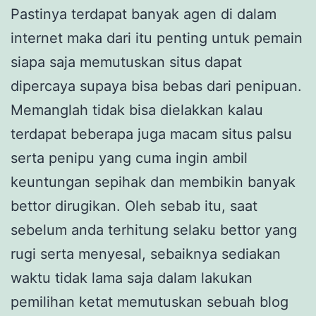
Pastinya terdapat banyak agen di dalam
internet maka dari itu penting untuk pemain
siapa saja memutuskan situs dapat
dipercaya supaya bisa bebas dari penipuan.
Memanglah tidak bisa dielakkan kalau
terdapat beberapa juga macam situs palsu
serta penipu yang cuma ingin ambil
keuntungan sepihak dan membikin banyak
bettor dirugikan. Oleh sebab itu, saat
sebelum anda terhitung selaku bettor yang
rugi serta menyesal, sebaiknya sediakan
waktu tidak lama saja dalam lakukan
pemilihan ketat memutuskan sebuah blog