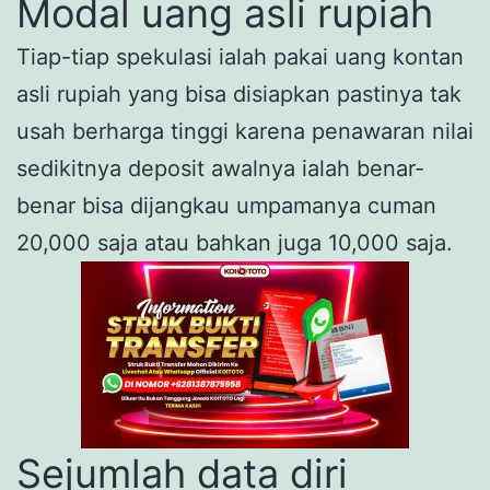
Modal uang asli rupiah
Tiap-tiap spekulasi ialah pakai uang kontan
asli rupiah yang bisa disiapkan pastinya tak
usah berharga tinggi karena penawaran nilai
sedikitnya deposit awalnya ialah benar-
benar bisa dijangkau umpamanya cuman
20,000 saja atau bahkan juga 10,000 saja.
Sejumlah data diri