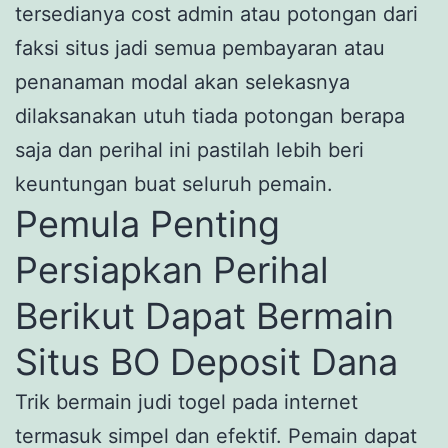
tersedianya cost admin atau potongan dari
faksi situs jadi semua pembayaran atau
penanaman modal akan selekasnya
dilaksanakan utuh tiada potongan berapa
saja dan perihal ini pastilah lebih beri
keuntungan buat seluruh pemain.
Pemula Penting
Persiapkan Perihal
Berikut Dapat Bermain
Situs BO Deposit Dana
Trik bermain judi togel pada internet
termasuk simpel dan efektif. Pemain dapat