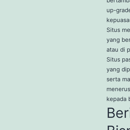
bertamb
up-grade
kepuasa
Situs me
yang ber
atau di 
Situs pa
yang di
serta ma
menerus
kepada 
Ber