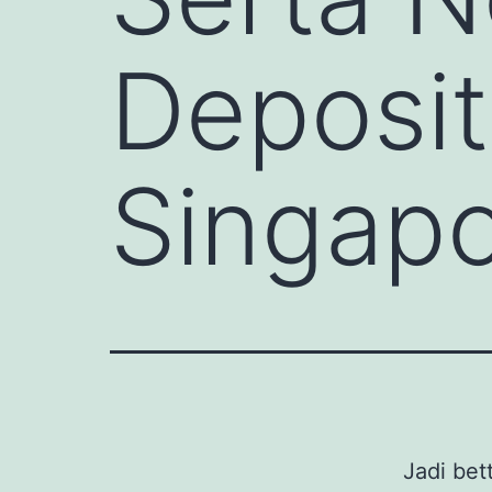
Deposit
Singapo
Jadi bet