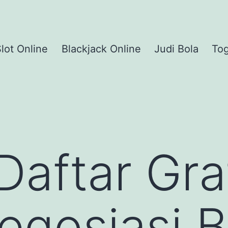
lot Online
Blackjack Online
Judi Bola
Tog
Daftar Gra
egosiasi 