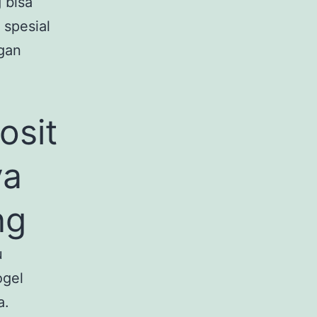
 bisa
 spesial
gan
osit
ya
ng
u
ogel
a.