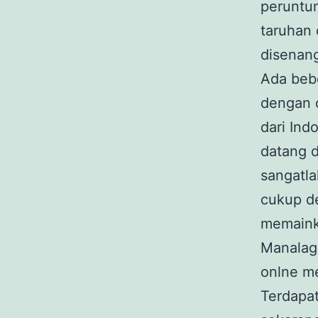
peruntun
taruhan 
disenang
Ada bebe
dengan c
dari Ind
datang d
sangatla
cukup de
memainka
Manalagi
onlne me
Terdapat