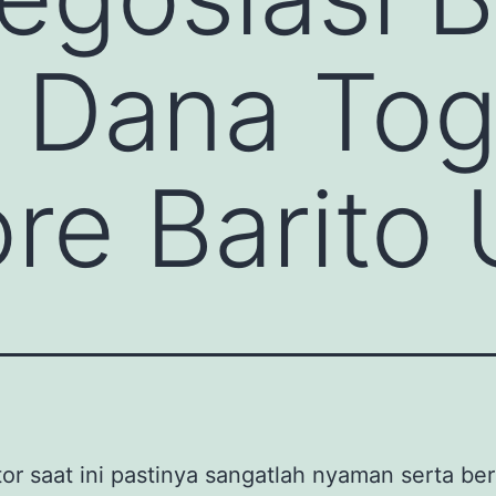
 Dana Tog
re Barito 
tor saat ini pastinya sangatlah nyaman serta ber