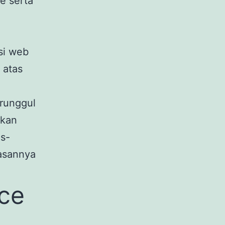
e serta
si web
 atas
erunggul
rkan
us-
asannya
ice