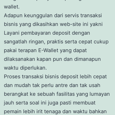
wallet.
Adapun keunggulan dari servis transaksi
bisnis yang dikasihkan web-site ini yakni
Layani pembayaran deposit dengan
sangatlah ringan, praktis serta cepat cukup
pakai terapan E-Wallet yang dapat
dilaksanakan kapan pun dan dimanapun
waktu diperlukan.
Proses transaksi bisnis deposit lebih cepat
dan mudah tak perlu antre dan tak usah
berangkat ke sebuah fasilitas yang lumayan
jauh serta soal ini juga pasti membuat
pemain lebih irit tenaga dan waktu bahkan