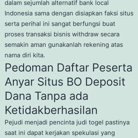
dalam sejumlah alternatif bank local
Indonesia sama dengan disiapkan faksi situs
serta perihal ini sangat berfungsi buat
proses transaksi bisnis withdraw secara
semakin aman gunakanlah rekening atas
nama diri kita.
Pedoman Daftar Peserta
Anyar Situs BO Deposit
Dana Tanpa ada
Ketidakberhasilan
Pejudi menjadi pencinta judi togel pastinya
saat ini dapat kerjakan spekulasi yang