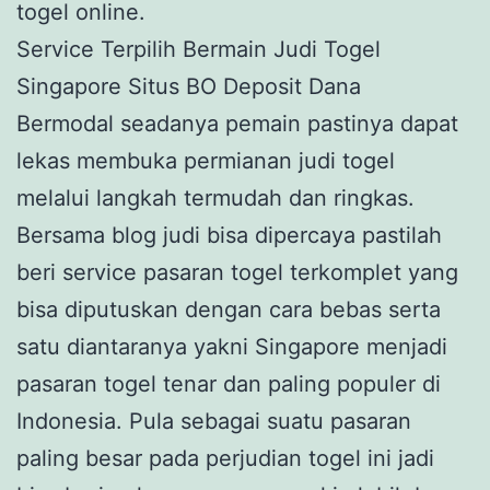
togel online.
Service Terpilih Bermain Judi Togel
Singapore Situs BO Deposit Dana
Bermodal seadanya pemain pastinya dapat
lekas membuka permianan judi togel
melalui langkah termudah dan ringkas.
Bersama blog judi bisa dipercaya pastilah
beri service pasaran togel terkomplet yang
bisa diputuskan dengan cara bebas serta
satu diantaranya yakni Singapore menjadi
pasaran togel tenar dan paling populer di
Indonesia. Pula sebagai suatu pasaran
paling besar pada perjudian togel ini jadi