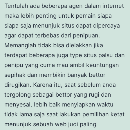
Tentulah ada beberapa agen dalam internet
maka lebih penting untuk pemain siapa-
siapa saja menunjuk situs dapat dipercaya
agar dapat terbebas dari penipuan.
Memanglah tidak bisa dielakkan jika
terdapat beberapa juga type situs palsu dan
penipu yang cuma mau ambil keuntungan
sepihak dan membikin banyak bettor
dirugikan. Karena itu, saat sebelum anda
tergolong sebagai bettor yang rugi dan
menyesal, lebih baik menyiapkan waktu
tidak lama saja saat lakukan pemilihan ketat
menunjuk sebuah web judi paling