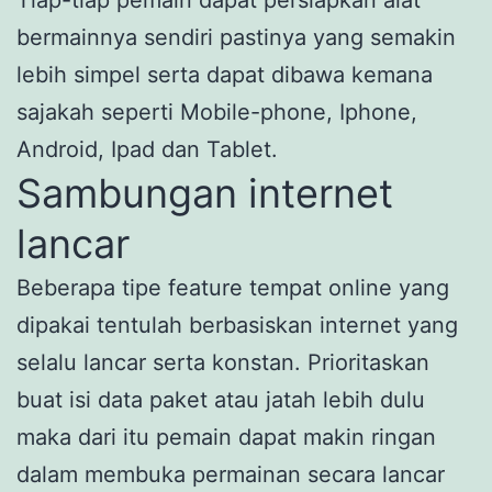
bermainnya sendiri pastinya yang semakin
lebih simpel serta dapat dibawa kemana
sajakah seperti Mobile-phone, Iphone,
Android, Ipad dan Tablet.
Sambungan internet
lancar
Beberapa tipe feature tempat online yang
dipakai tentulah berbasiskan internet yang
selalu lancar serta konstan. Prioritaskan
buat isi data paket atau jatah lebih dulu
maka dari itu pemain dapat makin ringan
dalam membuka permainan secara lancar