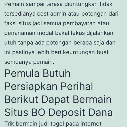
Pemain sampai terasa diuntungkan tidak
tersedianya cost admin atau potongan dari
faksi situs jadi semua pembayaran atau
penanaman modal bakal lekas dijalankan
utuh tanpa ada potongan berapa saja dan
ini pastinya lebih beri keuntungan buat
semuanya pemain.
Pemula Butuh
Persiapkan Perihal
Berikut Dapat Bermain
Situs BO Deposit Dana
Trik bermain judi togel pada internet