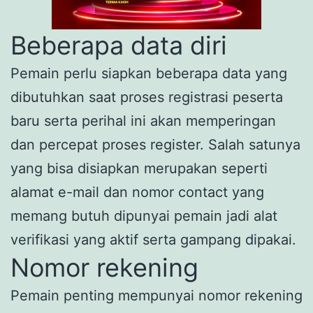
Beberapa data diri
Pemain perlu siapkan beberapa data yang
dibutuhkan saat proses registrasi peserta
baru serta perihal ini akan memperingan
dan percepat proses register. Salah satunya
yang bisa disiapkan merupakan seperti
alamat e-mail dan nomor contact yang
memang butuh dipunyai pemain jadi alat
verifikasi yang aktif serta gampang dipakai.
Nomor rekening
Pemain penting mempunyai nomor rekening