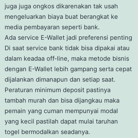
juga juga ongkos dikarenakan tak usah
mengeluarkan biaya buat berangkat ke
media pembayaran seperti bank.
Ada service E-Wallet jadi preferensi penting
Di saat service bank tidak bisa dipakai atau
dalam keadaa off-line, maka metode bisnis
dengan E-Wallet lebih gampang serta cepat
dijalankan dimanapun dan setiap saat.
Peraturan minimum deposit pastinya
tambah murah dan bisa dijangkau maka
pemain yang cuman mempunyai modal
yang kecil pastilah dapat mulai taruhan
togel bermodalkan seadanya.